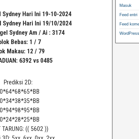
Masuk
l Sydney Hari Ini 19-10-2024
Feed entri
 Sydney Hari Ini 19/10/2024
Feed kome
gel Sydney
Am / Ai : 3174
WordPress
olok Bebas: 1 / 7
ok Makau: 12 / 79
ADUAN: 6392 vs 0485
Prediksi 2D:
0*64*68*65*BB
0*34*38*35*BB
0*94*98*95*BB
0*24*28*25*BB
 TARUNG: (( 5602 ))
i 3D: 5xx, 6xx, 0xx, 2xx