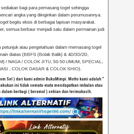
i sediakan bagi para pemasang togel sehingga
ncari angka yang diinginkan dalam perumusannya.
ogel begitu eksis di berbagai lapisan masyarakat.
r, semua berbaur menjadi satu dalam permainan judi
n petunjuk atau pengetahuan dalam memasang togel
ain diatas (BBFS (Bolak Balik) & 4D/3D/2D,
) / NAGA / COLOK JITU, 50-50 UMUM, SPECIAL,
ASI , COLOK DASAR & COLOK SHIO).
Kom Sel ) dari kami admin BukuMimpi. Motto kami adalah ”
akukan ini tidak semata-mata mendapatkan imbalan atau
dalam berbagi ( beramal ) sekian dan terimakasih.