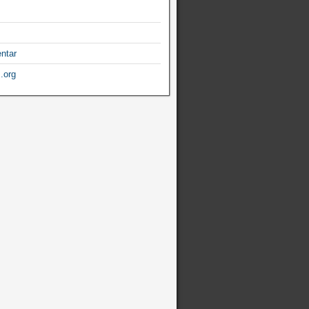
ntar
.org