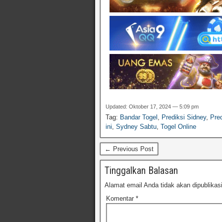
Updated: Oktober 17, 2024 — 5:09 pm
Tag:
Bandar Togel
,
Prediksi Sidney
,
Pred
ini
,
Sydney Sabtu
,
Togel Online
← Previous Post
Tinggalkan Balasan
Alamat email Anda tidak akan dipublikas
Komentar
*