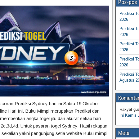
Pos-pos 
Prediksi T
2026
Prediksi T
2026
Prediksi T
2026
Prediksi T
2026
Prediksi T
Agustus 2
Komentar
coran Prediksi Sydney hari ini Sabtu 19 Oktober
Rakyat gu
ine Hari Ini. Buku Mimpi merupakan Prediksi dan
Ini Kamis
mberikan angka togel jitu dan akurat setiap hari
2d,3d,4d. Untuk pasaran togel Sydney. Hasil rekapan
Meta
t sekalian yakni pengunjung setia website Buku mimpi