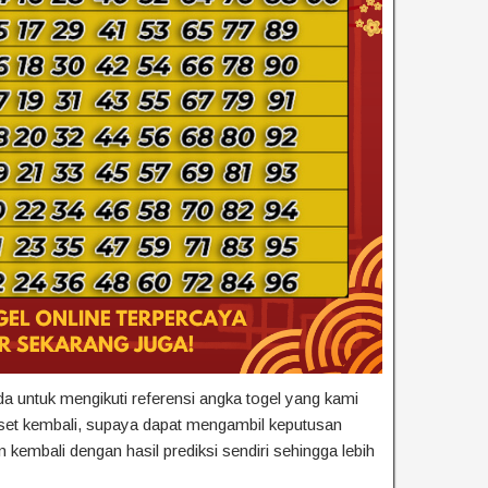
 untuk mengikuti referensi angka togel yang kami
reset kembali, supaya dapat mengambil keputusan
kembali dengan hasil prediksi sendiri sehingga lebih