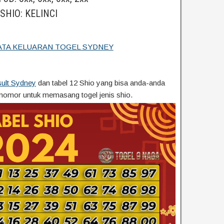
SHIO: KELINCI
ATA KELUARAN TOGEL SYDNEY
ult Sydney
dan tabel 12 Shio yang bisa anda-anda
 nomor untuk memasang togel jenis shio.