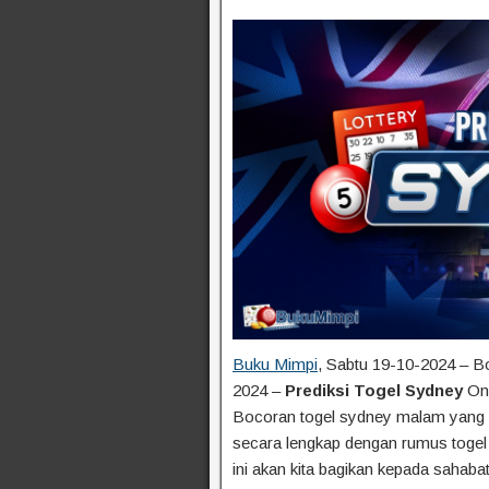
Buku Mimpi
, Sabtu 19-10-2024 – Bo
2024 –
Prediksi Togel Sydney
Onl
Bocoran togel sydney malam yang me
secara lengkap dengan rumus togel 
ini akan kita bagikan kepada sahaba