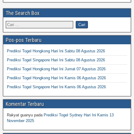
The Search Box
Pos-pos Terbaru
Prediksi Togel Hongkong Hari Ini Sabtu 08 Agustus 2026
Prediksi Togel Singapore Hari Ini Sabtu 08 Agustus 2026
Prediksi Togel Hongkong Hari Ini Jumat 07 Agustus 2026
Prediksi Togel Hongkong Hari Ini Kamis 06 Agustus 2026
Prediksi Togel Singapore Hari Ini Kamis 06 Agustus 2026
Komentar Terbaru
Rakyat guanyu
pada
Prediksi Togel Sydney Hari Ini Kamis 13
November 2025