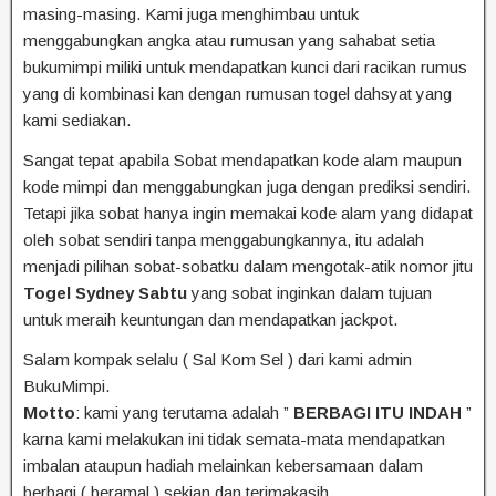
masing-masing. Kami juga menghimbau untuk
menggabungkan angka atau rumusan yang sahabat setia
bukumimpi miliki untuk mendapatkan kunci dari racikan rumus
yang di kombinasi kan dengan rumusan togel dahsyat yang
kami sediakan.
Sangat tepat apabila Sobat mendapatkan kode alam maupun
kode mimpi dan menggabungkan juga dengan prediksi sendiri.
Tetapi jika sobat hanya ingin memakai kode alam yang didapat
oleh sobat sendiri tanpa menggabungkannya, itu adalah
menjadi pilihan sobat-sobatku dalam mengotak-atik nomor jitu
Togel Sydney Sabtu
yang sobat inginkan dalam tujuan
untuk meraih keuntungan dan mendapatkan jackpot.
Salam kompak selalu ( Sal Kom Sel ) dari kami admin
BukuMimpi.
Motto
: kami yang terutama adalah ”
BERBAGI ITU INDAH
”
karna kami melakukan ini tidak semata-mata mendapatkan
imbalan ataupun hadiah melainkan kebersamaan dalam
berbagi ( beramal ) sekian dan terimakasih.