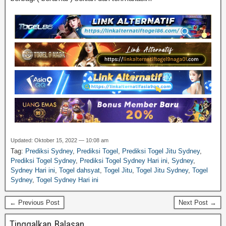
Updated: Oktober 15, 2022 — 10:08 am
Tag:
Prediksi Sydney
,
Prediksi Togel
,
Prediksi Togel Jitu Sydney
,
Prediksi Togel Sydney
,
Prediksi Togel Sydney Hari ini
,
Sydney
,
Sydney Hari ini
,
Togel dahsyat
,
Togel Jitu
,
Togel Jitu Sydney
,
Togel
Sydney
,
Togel Sydney Hari ini
← Previous Post
Next Post →
Tinggalkan Balasan