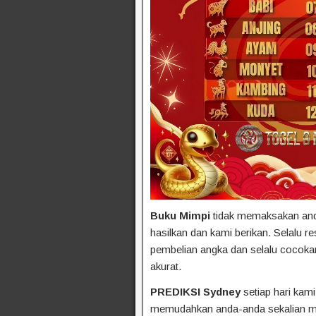
Buku Mimpi
tidak memaksakan anda
hasilkan dan kami berikan. Selalu 
pembelian angka dan selalu cocokan 
akurat.
PREDIKSI Sydney
setiap hari kam
memudahkan anda-anda sekalian me