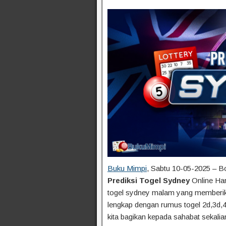
Buku Mimpi
, Sabtu 10-05-2025 – Bo
Prediksi Togel Sydney
Online Har
togel sydney malam yang memberikan
lengkap dengan rumus togel 2d,3d,4
kita bagikan kepada sahabat sekali