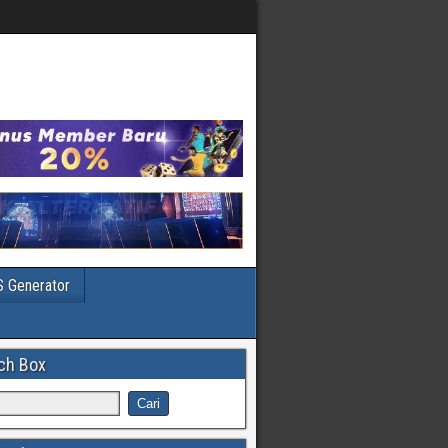
 Generator
ch Box