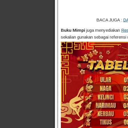
BACA JUGA :
D
Buku Mimpi
juga menyediakan
Res
sekalian gunakan sebagai referensi