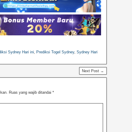
iksi Sydney Hari ini
,
Prediksi Togel Sydney
,
Sydney Hari
Next Post →
ikan.
Ruas yang wajib ditandai
*