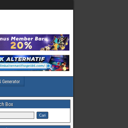
 Generator
ch Box