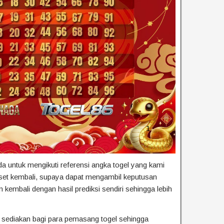
 untuk mengikuti referensi angka togel yang kami
reset kembali, supaya dapat mengambil keputusan
kembali dengan hasil prediksi sendiri sehingga lebih
i sediakan bagi para pemasang togel sehingga