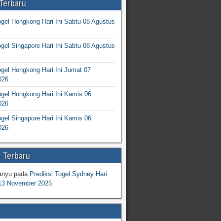
Terbaru
ogel Hongkong Hari Ini Sabtu 08 Agustus
ogel Singapore Hari Ini Sabtu 08 Agustus
ogel Hongkong Hari Ini Jumat 07
026
ogel Hongkong Hari Ini Kamis 06
026
ogel Singapore Hari Ini Kamis 06
026
 Terbaru
anyu
pada
Prediksi Togel Sydney Hari
 13 November 2025