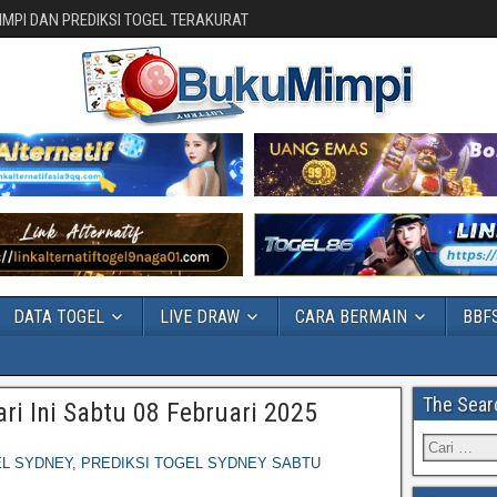
IMPI DAN PREDIKSI TOGEL TERAKURAT
DATA TOGEL
LIVE DRAW
CARA BERMAIN
BBFS
The Sear
ari Ini Sabtu 08 Februari 2025
EL SYDNEY
,
PREDIKSI TOGEL SYDNEY SABTU