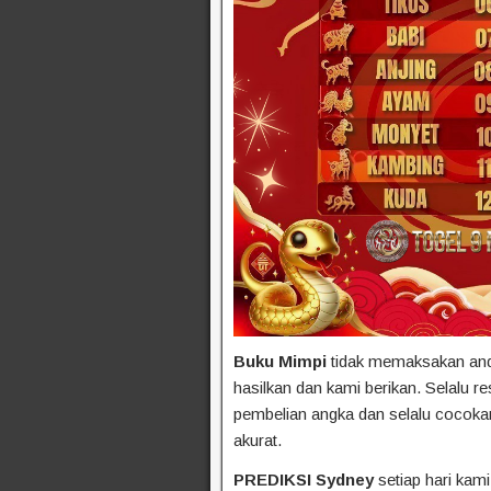
Buku Mimpi
tidak memaksakan anda
hasilkan dan kami berikan. Selalu 
pembelian angka dan selalu cocokan 
akurat.
PREDIKSI Sydney
setiap hari kam