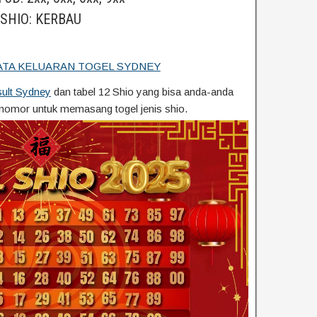
SHIO: KERBAU
ATA KELUARAN TOGEL SYDNEY
ult Sydney
dan tabel 12 Shio yang bisa anda-anda
 nomor untuk memasang togel jenis shio.