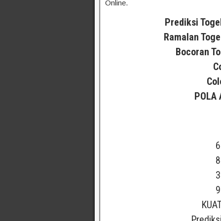
Online.
Prediksi Toge
Ramalan Togel
Bocoran To
C
Col
POLA 
6
8
3
9
KUAT
Prediks