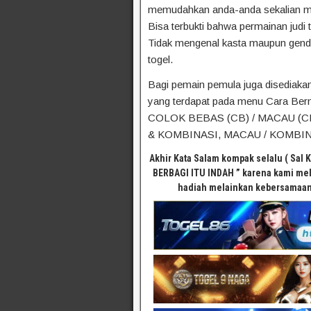
memudahkan anda-anda sekalian me
Bisa terbukti bahwa permainan judi t
Tidak mengenal kasta maupun gende
togel.
Bagi pemain pemula juga disediaka
yang terdapat pada menu Cara Berm
COLOK BEBAS (CB) / MACAU (CM
& KOMBINASI, MACAU / KOMBIN
Akhir Kata Salam kompak selalu ( Sal 
BERBAGI ITU INDAH ” karena kami mel
hadiah melainkan kebersamaan 