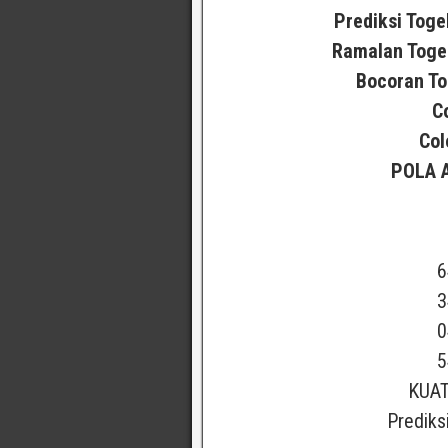
Prediksi Toge
Ramalan Togel
Bocoran To
C
Col
POLA 
6
3
0
5
KUAT
Prediks