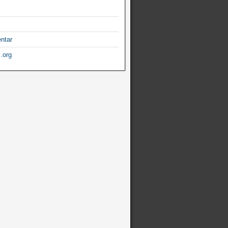
ntar
.org