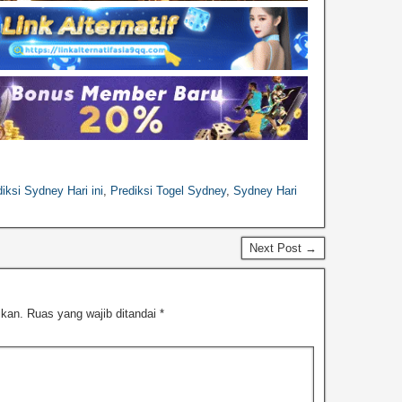
iksi Sydney Hari ini
,
Prediksi Togel Sydney
,
Sydney Hari
Next Post →
ikan.
Ruas yang wajib ditandai
*