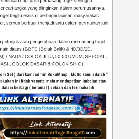
i sediakan bagi para pemasang togel sehingga
ncari angka yang diinginkan dalam perumusannya.
ogel begitu eksis di berbagai lapisan masyarakat.
r, semua berbaur menjadi satu dalam permainan judi
n petunjuk atau pengetahuan dalam memasang togel
ain diatas (BBFS (Bolak Balik) & 4D/3D/2D,
) / NAGA / COLOK JITU, 50-50 UMUM, SPECIAL,
ASI , COLOK DASAR & COLOK SHIO).
Kom Sel ) dari kami admin BukuMimpi. Motto kami adalah ”
akukan ini tidak semata-mata mendapatkan imbalan atau
dalam berbagi ( beramal ) sekian dan terimakasih.