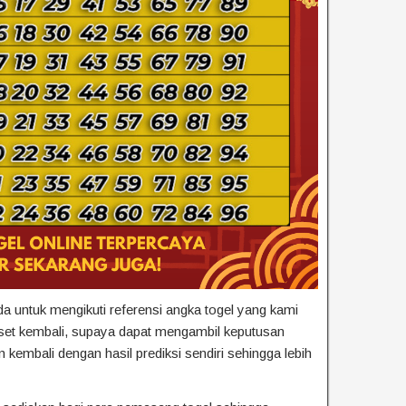
 untuk mengikuti referensi angka togel yang kami
reset kembali, supaya dapat mengambil keputusan
kembali dengan hasil prediksi sendiri sehingga lebih