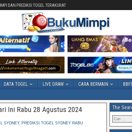
IMPI DAN PREDIKSI TOGEL TERAKURAT
DATA TOGEL
LIVE DRAW
CARA BERMAIN
BBFS
The Sear
ari Ini Rabu 28 Agustus 2024
EL SYDNEY
,
PREDIKSI TOGEL SYDNEY RABU