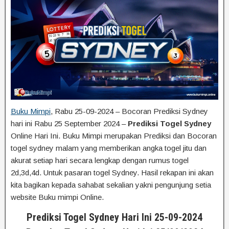
Buku Mimpi
, Rabu 25-09-2024 – Bocoran Prediksi Sydney
hari ini Rabu 25 September 2024 –
Prediksi Togel Sydney
Online Hari Ini. Buku Mimpi merupakan Prediksi dan Bocoran
togel sydney malam yang memberikan angka togel jitu dan
akurat setiap hari secara lengkap dengan rumus togel
2d,3d,4d. Untuk pasaran togel Sydney. Hasil rekapan ini akan
kita bagikan kepada sahabat sekalian yakni pengunjung setia
website Buku mimpi Online.
Prediksi Togel Sydney Hari Ini 25-09-2024