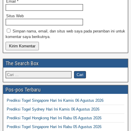
Email
*
Situs Web
Simpan nama, email, dan situs web saya pada peramban ini untuk
komentar saya berikutnya.
The Search Box
Pos-pos Terbaru
Prediksi Togel Singapore Hari Ini Kamis 06 Agustus 2026
Prediksi Togel Sydney Hari Ini Kamis 06 Agustus 2026
Prediksi Togel Hongkong Hari Ini Rabu 05 Agustus 2026
Prediksi Togel Singapore Hari Ini Rabu 05 Agustus 2026