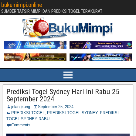
bukumimpi.online
SUMBER TAFSIR MIMPI DAN PREDIKSI TOGEL TERAKURAT
Prediksi Togel Sydney Hari Ini Rabu 25
September 2024
jelangkung
September 25, 2024
PREDIKSI TOGEL
,
PREDIKSI TOGEL SYDNEY
,
PREDIKSI
TOGEL SYDNEY RABU
Comments