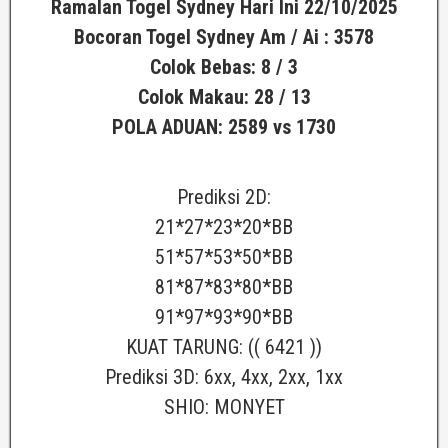
Ramalan Togel Sydney Hari Ini 22/10/2025
Bocoran Togel Sydney
Am / Ai : 3578
Colok Bebas: 8 / 3
Colok Makau: 28 / 13
POLA ADUAN: 2589 vs 1730
Prediksi 2D:
21*27*23*20*BB
51*57*53*50*BB
81*87*83*80*BB
91*97*93*90*BB
KUAT TARUNG: (( 6421 ))
Prediksi 3D: 6xx, 4xx, 2xx, 1xx
SHIO: MONYET