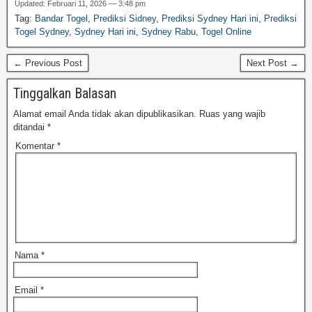
Updated: Februari 11, 2026 — 3:48 pm
Tag:
Bandar Togel
,
Prediksi Sidney
,
Prediksi Sydney Hari ini
,
Prediksi
Togel Sydney
,
Sydney Hari ini
,
Sydney Rabu
,
Togel Online
← Previous Post
Next Post →
Tinggalkan Balasan
Alamat email Anda tidak akan dipublikasikan.
Ruas yang wajib
ditandai
*
Komentar
*
Nama
*
Email
*