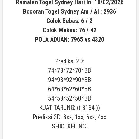
Ramalan Togel Sydney Hari Ini 18/02/2026
Bocoran Togel Sydney
Am / Ai : 2936
Colok Bebas: 6 / 2
Colok Makau: 76 / 42
POLA ADUAN: 7965 vs 4320
Prediksi 2D:
74*73*72*70*BB
94*93*92*90*BB
64*63*62*60*BB
54*53*52*50*BB
KUAT TARUNG: (( 8164 ))
Prediksi 3D: 8xx, 1xx, 6xx, 4xx
SHIO: KELINCI