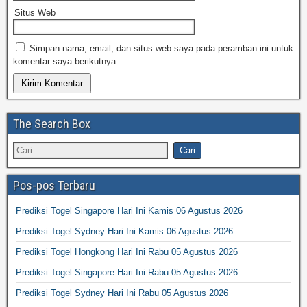
Situs Web
Simpan nama, email, dan situs web saya pada peramban ini untuk
komentar saya berikutnya.
The Search Box
Pos-pos Terbaru
Prediksi Togel Singapore Hari Ini Kamis 06 Agustus 2026
Prediksi Togel Sydney Hari Ini Kamis 06 Agustus 2026
Prediksi Togel Hongkong Hari Ini Rabu 05 Agustus 2026
Prediksi Togel Singapore Hari Ini Rabu 05 Agustus 2026
Prediksi Togel Sydney Hari Ini Rabu 05 Agustus 2026