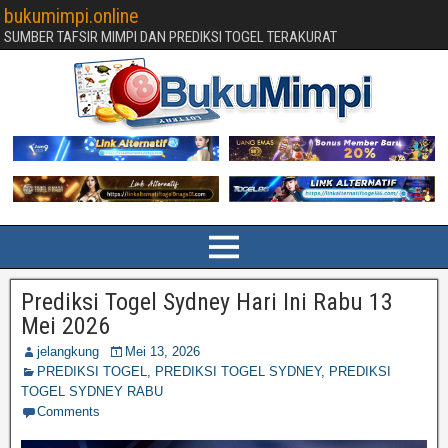
bukumimpi.online
SUMBER TAFSIR MIMPI DAN PREDIKSI TOGEL TERAKURAT
Prediksi Togel Sydney Hari Ini Rabu 13
Mei 2026
jelangkung
Mei 13, 2026
PREDIKSI TOGEL
,
PREDIKSI TOGEL SYDNEY
,
PREDIKSI
TOGEL SYDNEY RABU
Comments