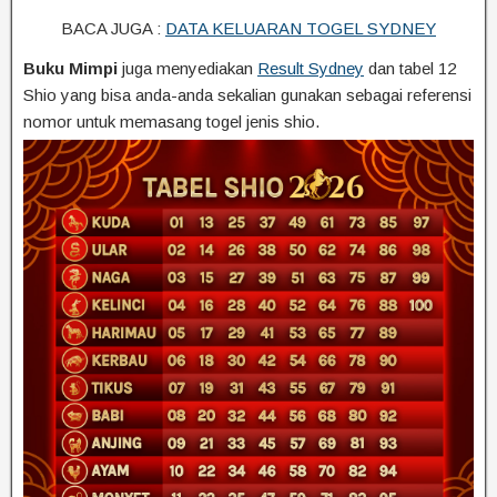
BACA JUGA :
DATA KELUARAN TOGEL SYDNEY
Buku Mimpi
juga menyediakan
Result Sydney
dan tabel 12
Shio yang bisa anda-anda sekalian gunakan sebagai referensi
nomor untuk memasang togel jenis shio.