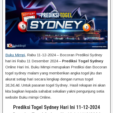
Buku Mimpi
, Rabu 11-12-2024 – Bocoran Prediksi Sydney
hari ini Rabu 11 Desember 2024 –
Prediksi Togel Sydney
Online Hari Ini. Buku Mimpi merupakan Prediksi dan Bocoran
togel sydney malam yang memberikan angka togel jitu dan
akurat setiap hari secara lengkap dengan rumus togel
2d,3d,4d. Untuk pasaran togel Sydney. Hasil rekapan ini akan
kita bagikan kepada sahabat sekalian yakni pengunjung setia
website Buku mimpi Online.
Prediksi Togel Sydney Hari Ini 11-12-2024