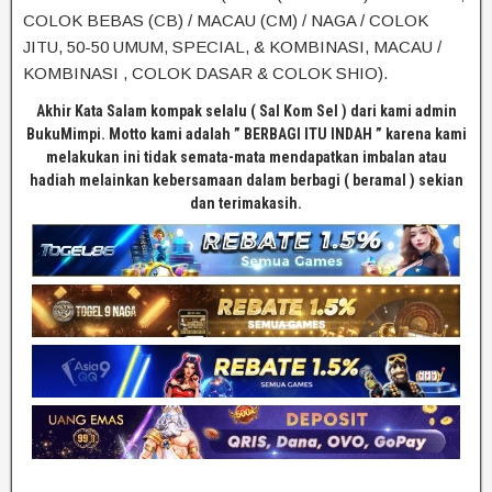
COLOK BEBAS (CB) / MACAU (CM) / NAGA / COLOK
JITU, 50-50 UMUM, SPECIAL, & KOMBINASI, MACAU /
KOMBINASI , COLOK DASAR & COLOK SHIO).
Akhir Kata Salam kompak selalu ( Sal Kom Sel ) dari kami admin
BukuMimpi. Motto kami adalah ” BERBAGI ITU INDAH ” karena kami
melakukan ini tidak semata-mata mendapatkan imbalan atau
hadiah melainkan kebersamaan dalam berbagi ( beramal ) sekian
dan terimakasih.