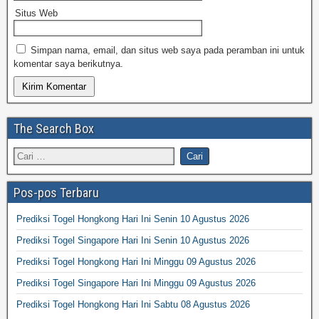
Situs Web
Simpan nama, email, dan situs web saya pada peramban ini untuk
komentar saya berikutnya.
The Search Box
Pos-pos Terbaru
Prediksi Togel Hongkong Hari Ini Senin 10 Agustus 2026
Prediksi Togel Singapore Hari Ini Senin 10 Agustus 2026
Prediksi Togel Hongkong Hari Ini Minggu 09 Agustus 2026
Prediksi Togel Singapore Hari Ini Minggu 09 Agustus 2026
Prediksi Togel Hongkong Hari Ini Sabtu 08 Agustus 2026