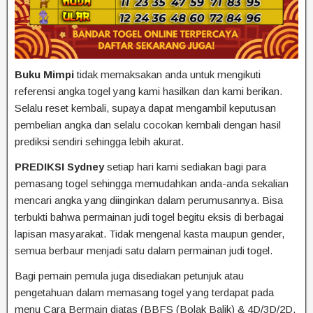
Buku Mimpi
tidak memaksakan anda untuk mengikuti
referensi angka togel yang kami hasilkan dan kami berikan.
Selalu reset kembali, supaya dapat mengambil keputusan
pembelian angka dan selalu cocokan kembali dengan hasil
prediksi sendiri sehingga lebih akurat.
PREDIKSI Sydney
setiap hari kami sediakan bagi para
pemasang togel sehingga memudahkan anda-anda sekalian
mencari angka yang diinginkan dalam perumusannya. Bisa
terbukti bahwa permainan judi togel begitu eksis di berbagai
lapisan masyarakat. Tidak mengenal kasta maupun gender,
semua berbaur menjadi satu dalam permainan judi togel.
Bagi pemain pemula juga disediakan petunjuk atau
pengetahuan dalam memasang togel yang terdapat pada
menu Cara Bermain diatas (BBFS (Bolak Balik) & 4D/3D/2D,