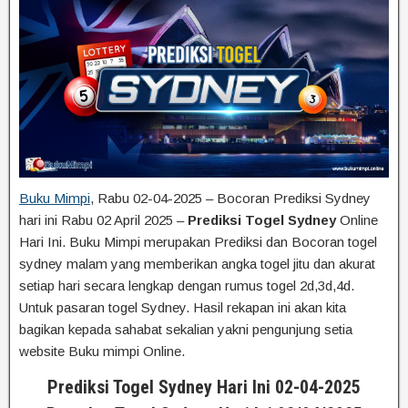
Buku Mimpi
, Rabu 02-04-2025 – Bocoran Prediksi Sydney
hari ini Rabu 02 April 2025 –
Prediksi Togel Sydney
Online
Hari Ini. Buku Mimpi merupakan Prediksi dan Bocoran togel
sydney malam yang memberikan angka togel jitu dan akurat
setiap hari secara lengkap dengan rumus togel 2d,3d,4d.
Untuk pasaran togel Sydney. Hasil rekapan ini akan kita
bagikan kepada sahabat sekalian yakni pengunjung setia
website Buku mimpi Online.
Prediksi Togel Sydney Hari Ini 02-04-2025