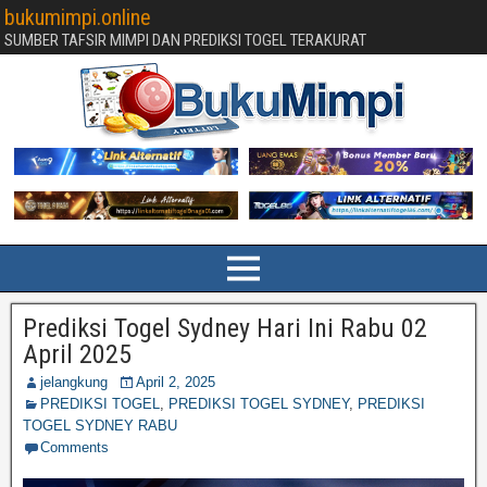
bukumimpi.online
SUMBER TAFSIR MIMPI DAN PREDIKSI TOGEL TERAKURAT
Prediksi Togel Sydney Hari Ini Rabu 02
April 2025
jelangkung
April 2, 2025
PREDIKSI TOGEL
,
PREDIKSI TOGEL SYDNEY
,
PREDIKSI
TOGEL SYDNEY RABU
Comments