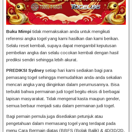
Buku Mimpi
tidak memaksakan anda untuk mengikuti
referensi angka togel yang kami hasilkan dan kami berikan.
Selalu reset kembali, supaya dapat mengambil keputusan
pembelian angka dan selalu cocokan kembali dengan hasil
prediksi sendiri sehingga lebih akurat.
PREDIKSI Sydney
setiap hari kami sediakan bagi para
pemasang togel sehingga memudahkan anda-anda sekalian
mencari angka yang diinginkan dalam perumusannya. Bisa
terbukti bahwa permainan judi togel begitu eksis di berbagai
lapisan masyarakat. Tidak mengenal kasta maupun gender,
semua berbaur menjadi satu dalam permainan judi togel.
Bagi pemain pemula juga disediakan petunjuk atau
pengetahuan dalam memasang togel yang terdapat pada
menu Cara Bermain diatas (BBFS (Bolak Balik) & 4D/3D/2D,