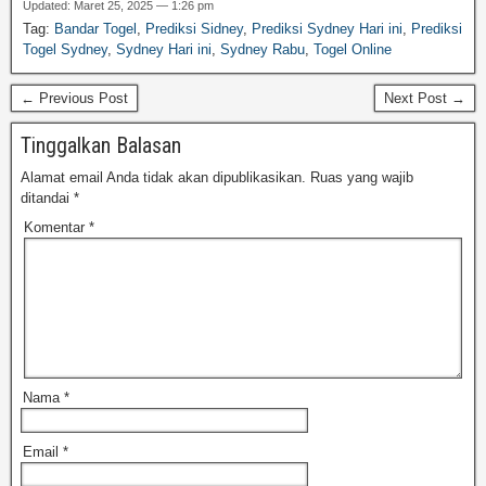
Updated: Maret 25, 2025 — 1:26 pm
Tag:
Bandar Togel
,
Prediksi Sidney
,
Prediksi Sydney Hari ini
,
Prediksi
Togel Sydney
,
Sydney Hari ini
,
Sydney Rabu
,
Togel Online
← Previous Post
Next Post →
Tinggalkan Balasan
Alamat email Anda tidak akan dipublikasikan.
Ruas yang wajib
ditandai
*
Komentar
*
Nama
*
Email
*