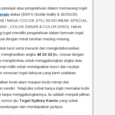
n petunjuk atau pengetahuan dalam memasang togel
rmain
diatas (BBFS (Bolak Balik) & 4D/3D/2D,
) / NAGA / COLOK JITU, 50-50 UMUM, SPECIAL,
SI , COLOK DASAR & COLOK SHIO). Hal ini
 togel memiliki pengetahuan dalam bermain togel
suai dengan minat taruhan masing-masing.
uk turut serta meracik dan mengkolaborasikan
at menghasilkan angka
4d 3d 2d
jitu, sesuai dengan
ga menghimbau untuk menggabungkan angka atau
pi miliki untuk mendapatkan kunci dari racikan
n rumusan togel dahsyat yang kami sediakan.
patkan kode alam maupun kode mimpi dan
 sendiri. Tetapi jika sobat hanya ingin memakai kode
ri tanpa menggabungkannya, itu adalah menjadi pilihan
 nomor jitu
Togel Sydney Kamis
yang sobat
 keuntungan dan mendapatkan jackpot.