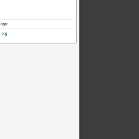
ntar
.org