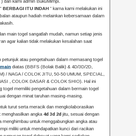
 ) dari kami admin BukuMimpi.
 ”
BERBAGI ITU INDAH
” karna kami melakukan ini
balan ataupun hadiah melainkan kebersamaan dalam
akasih.
g dan main togel sangatlah mudah, namun setiap jenis
ran agar kalian tidak melakukan kesalahan saat
n petunjuk atau pengetahuan dalam memasang togel
rmain
diatas (BBFS (Bolak Balik) & 4D/3D/2D,
) / NAGA / COLOK JITU, 50-50 UMUM, SPECIAL,
SI , COLOK DASAR & COLOK SHIO). Hal ini
 togel memiliki pengetahuan dalam bermain togel
suai dengan minat taruhan masing-masing.
uk turut serta meracik dan mengkolaborasikan
at menghasilkan angka
4d 3d 2d
jitu, sesuai dengan
ga menghimbau untuk menggabungkan angka atau
pi miliki untuk mendapatkan kunci dari racikan
n rumusan togel dahsyat yang kami sediakan.