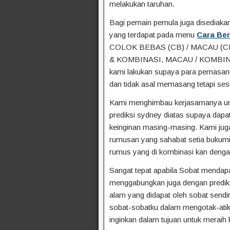
melakukan taruhan.
Bagi pemain pemula juga disediaka
yang terdapat pada menu
Cara Be
COLOK BEBAS (CB) / MACAU (CM
& KOMBINASI, MACAU / KOMBINA
kami lakukan supaya para pemasang
dan tidak asal memasang tetapi se
Kami menghimbau kerjasamanya unt
prediksi sydney diatas supaya dap
keinginan masing-masing. Kami ju
rumusan yang sahabat setia bukumim
rumus yang di kombinasi kan denga
Sangat tepat apabila Sobat menda
menggabungkan juga dengan prediksi
alam yang didapat oleh sobat sendi
sobat-sobatku dalam mengotak-atik
inginkan dalam tujuan untuk meraih