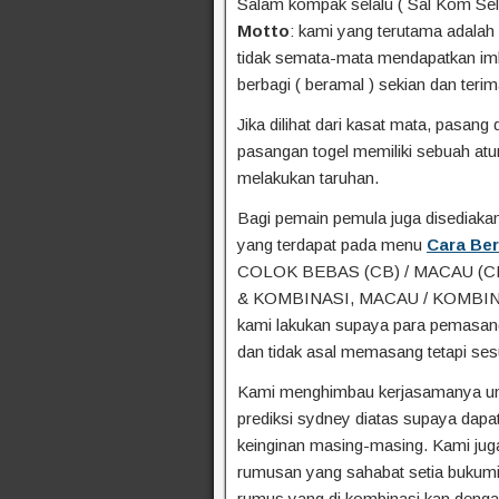
Salam kompak selalu ( Sal Kom Sel
Motto
: kami yang terutama adalah
tidak semata-mata mendapatkan im
berbagi ( beramal ) sekian dan terim
Jika dilihat dari kasat mata, pasan
pasangan togel memiliki sebuah atu
melakukan taruhan.
Bagi pemain pemula juga disediaka
yang terdapat pada menu
Cara Be
COLOK BEBAS (CB) / MACAU (CM
& KOMBINASI, MACAU / KOMBINA
kami lakukan supaya para pemasang
dan tidak asal memasang tetapi se
Kami menghimbau kerjasamanya unt
prediksi sydney diatas supaya dap
keinginan masing-masing. Kami ju
rumusan yang sahabat setia bukumim
rumus yang di kombinasi kan denga