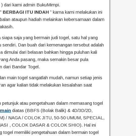
 ) dari kami admin BukuMimpi.
 ”
BERBAGI ITU INDAH
” karna kami melakukan ini
balan ataupun hadiah melainkan kebersamaan dalam
akasih.
 siapa saja yang bermain judi togel, satu hal yang
 sendiri. Dan buah dari kemenangan tersebut adalah
a dimulai dari belasan bahkan hingga puluhan kali
an yang Anda pasang, maka semakin besar pula
 dari Bandar Togel.
g dan main togel sangatlah mudah, namun setiap jenis
ran agar kalian tidak melakukan kesalahan saat
n petunjuk atau pengetahuan dalam memasang togel
rmain
diatas (BBFS (Bolak Balik) & 4D/3D/2D,
) / NAGA / COLOK JITU, 50-50 UMUM, SPECIAL,
SI , COLOK DASAR & COLOK SHIO). Hal ini
 togel memiliki pengetahuan dalam bermain togel