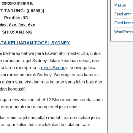
23*25*26*29*BB
Masuk
 TARUNG: (( 6298 ))
Feed entri
Prediksi 3D:
Feed kome
4xx, 8xx, 3xx, 6xx
SHIO: ANJING
WordPress
ATA KELUARAN TOGEL SYDNEY
ami berharap bahwa para kawan ahli master Jitu, untuk
 rumusan togel Sydney dalam keadaan sehat, dan
hol selama memproses
result Sydney
, sehingga bisa
kai rumusan untuk Sydney. Semoga saran kami ini
dalam satu visi dan misi ke arah yang lebih baik dan
dan kondusif.
 menyediakan tabel 12 Shio yang bisa anda-anda
 nomor untuk memasang togel jenis shio.
g dan main togel sangatlah mudah, namun setiap jenis
ran agar kalian tidak melakukan kesalahan saat