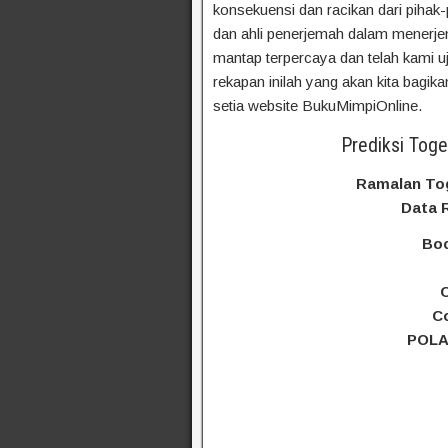
konsekuensi dan racikan dari pihak-
dan ahli penerjemah dalam menerje
mantap terpercaya dan telah kami uji
rekapan inilah yang akan kita bagi
setia website BukuMimpiOnline.
Prediksi Toge
Ramalan Toge
Data R
Boc
C
Co
POLA