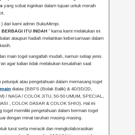
is
yang sobat inginkan dalam tujuan untuk meraih
ot.
 ) dari kami admin BukuMimpi.
”
BERBAGI ITU INDAH
” karna kami melakukan ini
balan ataupun hadiah melainkan kebersamaan dalam
kasih.
g dan main togel sangatlah mudah, namun setiap jenis
ran agar kalian tidak melakukan kesalahan saat
n petunjuk atau pengetahuan dalam memasang togel
rmain
diatas (BBFS (Bolak Balik) & 4D/3D/2D,
) / NAGA / COLOK JITU, 50-50 UMUM, SPECIAL,
SI , COLOK DASAR & COLOK SHIO). Hal ini
 togel memiliki pengetahuan dalam bermain togel
suai dengan minat taruhan masing-masing.
uk turut serta meracik dan mengkolaborasikan