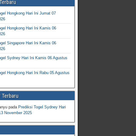
Terbaru
ogel Hongkong Hari Ini Jumat 07
026
ogel Hongkong Hari Ini Kamis 06
026
ogel Singapore Hari Ini Kamis 06
026
ogel Sydney Hari Ini Kamis 06 Agustus
ogel Hongkong Hari Ini Rabu 05 Agustus
 Terbaru
anyu
pada
Prediksi Togel Sydney Hari
 13 November 2025