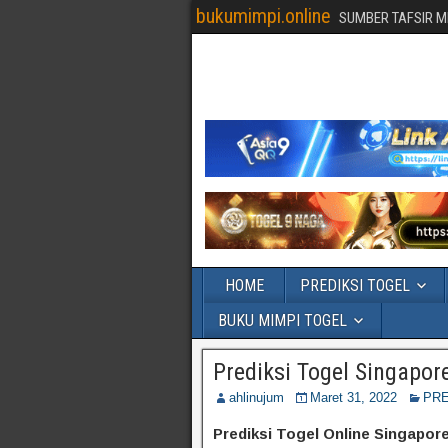
bukumimpi.online
SUMBER TAFSIR M
HOME
PREDIKSI TOGEL
BUKU MIMPI TOGEL
Prediksi Togel Singapor
ahlinujum
Maret 31, 2022
PRE
Prediksi Togel Online Singapore