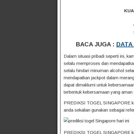
KUAT
BACA JUGA :
DATA
Dalam situasi pribadi seperti ini, k
selalu memproses dan mendapatkan
selalu hindari minuman alcohol s
mendapatkan jackpot dalam merang
dapat dimaklumi untuk kebersamaan 
terbentuk kebersamaan yang aman 
PREDIKSI TOGEL SINGAPORE kami 
anda sekalian gunakan sebagai refe
PREDIKSI TOGEL SINGAPORE kami