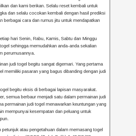
ilkan dan kami berikan. Selalu reset kembali untuk
ka dan selalu cocokan kembali dengan hasil prediksi
n berbagai cara dan rumus jitu untuk mendapatkan
p hari Senin, Rabu, Kamis, Sabtu dan Minggu
 togel sehingga memudahkan anda-anda sekalian
lam perumusannya.
an judi togel begitu sangat digemari. Yang pertama
gel memiliki pasaran yang bagus dibanding dengan judi
ogel begitu eksis di berbagai lapisan masyarakat.
r, semua berbaur menjadi satu dalam permainan judi
ena permainan judi togel menawarkan keuntungan yang
main mempunyai kesempatan dan peluang untuk
pun.
n petunjuk atau pengetahuan dalam memasang togel