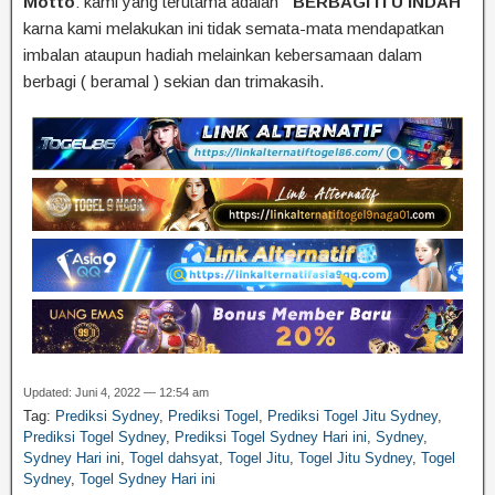
Motto
: kami yang terutama adalah ”
BERBAGI ITU INDAH
”
karna kami melakukan ini tidak semata-mata mendapatkan
imbalan ataupun hadiah melainkan kebersamaan dalam
berbagi ( beramal ) sekian dan trimakasih.
Updated: Juni 4, 2022 — 12:54 am
Tag:
Prediksi Sydney
,
Prediksi Togel
,
Prediksi Togel Jitu Sydney
,
Prediksi Togel Sydney
,
Prediksi Togel Sydney Hari ini
,
Sydney
,
Sydney Hari ini
,
Togel dahsyat
,
Togel Jitu
,
Togel Jitu Sydney
,
Togel
Sydney
,
Togel Sydney Hari ini