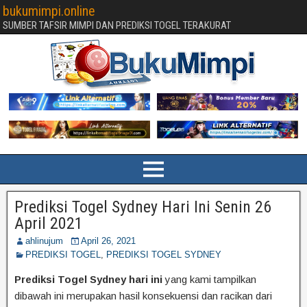
bukumimpi.online
SUMBER TAFSIR MIMPI DAN PREDIKSI TOGEL TERAKURAT
Prediksi Togel Sydney Hari Ini Senin 26
April 2021
ahlinujum
April 26, 2021
PREDIKSI TOGEL
,
PREDIKSI TOGEL SYDNEY
Prediksi Togel Sydney hari ini
yang kami tampilkan
dibawah ini merupakan hasil konsekuensi dan racikan dari