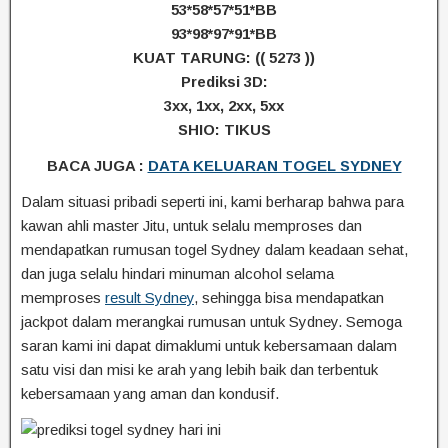
53*58*57*51*BB
93*98*97*91*BB
KUAT TARUNG: (( 5273 ))
Prediksi 3D:
3xx, 1xx, 2xx, 5xx
SHIO: TIKUS
BACA JUGA :
DATA KELUARAN TOGEL SYDNEY
Dalam situasi pribadi seperti ini, kami berharap bahwa para
kawan ahli master Jitu, untuk selalu memproses dan
mendapatkan rumusan togel Sydney dalam keadaan sehat,
dan juga selalu hindari minuman alcohol selama
memproses
result Sydney
, sehingga bisa mendapatkan
jackpot dalam merangkai rumusan untuk Sydney. Semoga
saran kami ini dapat dimaklumi untuk kebersamaan dalam
satu visi dan misi ke arah yang lebih baik dan terbentuk
kebersamaan yang aman dan kondusif.