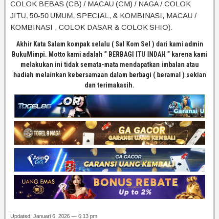
COLOK BEBAS (CB) / MACAU (CM) / NAGA / COLOK
JITU, 50-50 UMUM, SPECIAL, & KOMBINASI, MACAU /
KOMBINASI , COLOK DASAR & COLOK SHIO).
Akhir Kata Salam kompak selalu ( Sal Kom Sel ) dari kami admin
BukuMimpi. Motto kami adalah ” BERBAGI ITU INDAH ” karena kami
melakukan ini tidak semata-mata mendapatkan imbalan atau
hadiah melainkan kebersamaan dalam berbagi ( beramal ) sekian
dan terimakasih.
Updated: Januari 6, 2026 — 6:13 pm