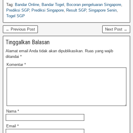
Tag:
Bandar Online
,
Bandar Togel
,
Bocoran pengeluaran Singapore
,
Prediksi SGP
,
Prediksi Singapore
,
Result SGP
,
Singapore Senin
,
Togel SGP
← Previous Post
Next Post →
Tinggalkan Balasan
Alamat email Anda tidak akan dipublikasikan.
Ruas yang wajib
ditandai
*
Komentar
*
Nama
*
Email
*