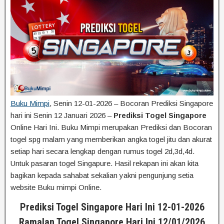
Buku Mimpi
, Senin 12-01-2026 – Bocoran Prediksi Singapore
hari ini Senin 12 Januari 2026 –
Prediksi Togel Singapore
Online Hari Ini. Buku Mimpi merupakan Prediksi dan Bocoran
togel spg malam yang memberikan angka togel jitu dan akurat
setiap hari secara lengkap dengan rumus togel 2d,3d,4d.
Untuk pasaran togel Singapure. Hasil rekapan ini akan kita
bagikan kepada sahabat sekalian yakni pengunjung setia
website Buku mimpi Online.
Prediksi Togel Singapore Hari Ini 12
-01
-2026
Ramalan Togel Singapore Hari Ini 12
/01/2026