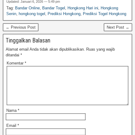
Updated: Januari 6, 2026 — 5:49 pm
Tag:
Bandar Online
,
Bandar Togel
,
Hongkong Hari ini
,
Hongkong
Senin
,
hongkong togel
,
Prediksi Hongkong
,
Prediksi Togel Hongkong
← Previous Post
Next Post →
Tinggalkan Balasan
Alamat email Anda tidak akan dipublikasikan.
Ruas yang wajib
ditandai
*
Komentar
*
Nama
*
Email
*