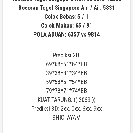
Bocoran Togel Singapore
Am / Ai : 5831
Colok Bebas: 5 / 1
Colok Makau: 65 / 91
POLA ADUAN: 6357 vs 9814
Prediksi 2D:
69*68*61*64*BB
39*38*31*34*BB
59*58*51*54*BB
79*78*71*74*BB
KUAT TARUNG: (( 2069 ))
Prediksi 3D: 2xx, 0xx, 6xx, 9xx
SHIO: AYAM