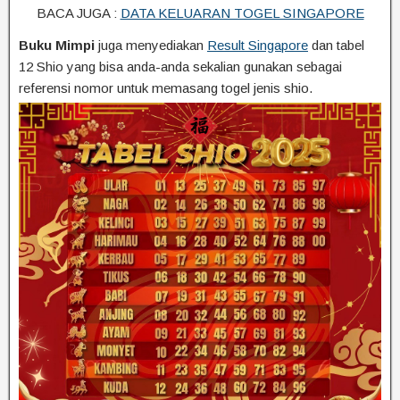
BACA JUGA :
DATA KELUARAN TOGEL SINGAPORE
Buku Mimpi
juga menyediakan
Result Singapore
dan tabel
12 Shio yang bisa anda-anda sekalian gunakan sebagai
referensi nomor untuk memasang togel jenis shio.