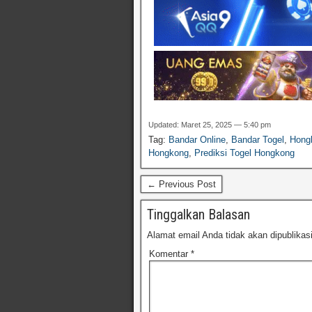
Updated: Maret 25, 2025 — 5:40 pm
Tag:
Bandar Online
,
Bandar Togel
,
Hongk
Hongkong
,
Prediksi Togel Hongkong
← Previous Post
Tinggalkan Balasan
Alamat email Anda tidak akan dipublikas
Komentar
*