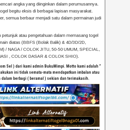
ncari angka yang diinginkan dalam perumusannya.
ogel begitu eksis di berbagai lapisan masyarakat.
r, semua berbaur menjadi satu dalam permainan judi
n petunjuk atau pengetahuan dalam memasang togel
ain diatas (BBFS (Bolak Balik) & 4D/3D/2D,
) / NAGA / COLOK JITU, 50-50 UMUM, SPECIAL,
ASI , COLOK DASAR & COLOK SHIO).
Kom Sel ) dari kami admin BukuMimpi. Motto kami adalah ”
akukan ini tidak semata-mata mendapatkan imbalan atau
dalam berbagi ( beramal ) sekian dan terimakasih.