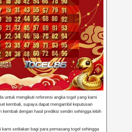
 untuk mengikuti referensi angka togel yang kami
reset kembali, supaya dapat mengambil keputusan
kembali dengan hasil prediksi sendiri sehingga lebih
ri kami sediakan bagi para pemasang togel sehingga