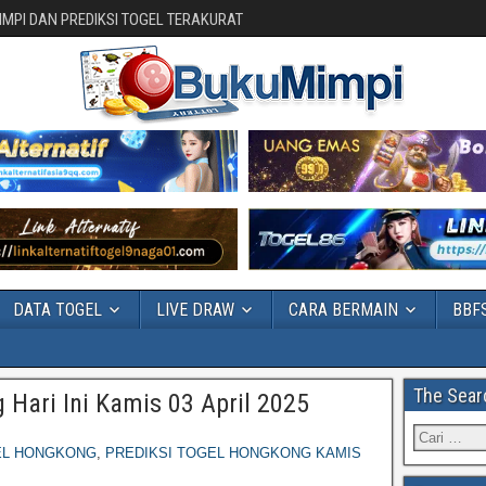
IMPI DAN PREDIKSI TOGEL TERAKURAT
DATA TOGEL
LIVE DRAW
CARA BERMAIN
BBFS
The Sear
 Hari Ini Kamis 03 April 2025
EL HONGKONG
,
PREDIKSI TOGEL HONGKONG KAMIS