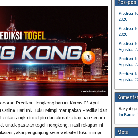
Pos-pos 
Prediksi T
2026
Prediksi T
2026
Prediksi T
Agustus 2
Prediksi T
Agustus 2
Prediksi T
Agustus 2
Komentar
coran Prediksi Hongkong hari ini Kamis 03 April
Rakyat gu
g
Online Hari Ini. Buku Mimpi merupakan Prediksi dan
Ini Kamis
ikan angka togel jitu dan akurat setiap hari secara
d. Untuk pasaran togel Hongkong. Hasil rekapan ini
Meta
ekalian yakni pengunjung setia website Buku mimpi