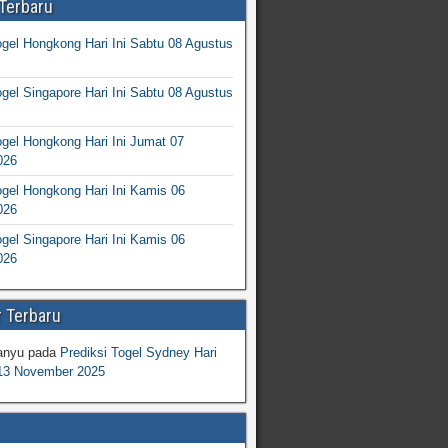
Terbaru
ogel Hongkong Hari Ini Sabtu 08 Agustus
ogel Singapore Hari Ini Sabtu 08 Agustus
ogel Hongkong Hari Ini Jumat 07
026
ogel Hongkong Hari Ini Kamis 06
026
ogel Singapore Hari Ini Kamis 06
026
 Terbaru
anyu
pada
Prediksi Togel Sydney Hari
 13 November 2025