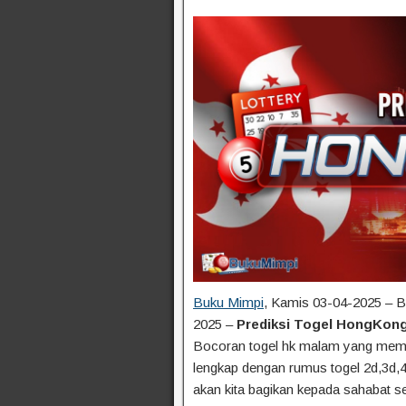
Buku Mimpi
, Kamis 03-04-2025 – Bo
2025 –
Prediksi Togel HongKon
Bocoran togel hk malam yang member
lengkap dengan rumus togel 2d,3d,4
akan kita bagikan kepada sahabat s