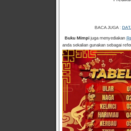
BACA JUGA :
DAT
Buku Mimpi
juga menyediakan
Re
anda sekalian gunakan sebagai refe