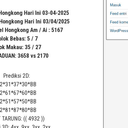
Masuk
 Hongkong Hari Ini 03-04-2025
Feed entri
Hongkong Hari Ini 03/04/2025
Feed kome
el Hongkong
Am / Ai : 5167
WordPress
olok Bebas: 5 / 7
ok Makau: 35 / 27
ADUAN: 3658 vs 2170
Prediksi 2D:
2*31*37*30*BB
2*61*67*60*BB
2*51*57*50*BB
2*81*87*80*BB
 TARUNG: (( 4932 ))
i 3D: 4xx, 9xx, 3xx, 2xx