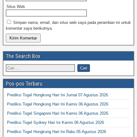
Situs Web
Simpan nama, email, dan situs web saya pada peramban ini untuk
komentar saya berikutnya.
The Search Box
Pos-pos Terbaru
Prediksi Togel Hongkong Hari Ini Jumat 07 Agustus 2026
Prediksi Togel Hongkong Hari Ini Kamis 06 Agustus 2026
Prediksi Togel Singapore Hari Ini Kamis 06 Agustus 2026
Prediksi Togel Sydney Hari Ini Kamis 06 Agustus 2026
Prediksi Togel Hongkong Hari Ini Rabu 05 Agustus 2026