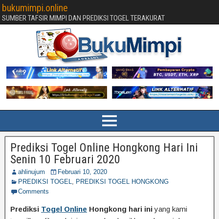
bukumimpi.online
SUMBER TAFSIR MIMPI DAN PREDIKSI TOGEL TERAKURAT
Prediksi Togel Online Hongkong Hari Ini
Senin 10 Februari 2020
ahlinujum
Februari 10, 2020
PREDIKSI TOGEL
,
PREDIKSI TOGEL HONGKONG
Comments
Prediksi
Togel Online
Hongkong hari ini
yang kami