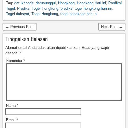
Tag:
datukringgit
,
datusunggul
,
Hongkong
,
Hongkong Hari ini
,
Prediksi
Togel
,
Prediksi Togel Hongkong
,
prediksi togel hongkong hari ini
,
Togel dahsyat
,
Togel Hongkong
,
togel hongkong hari ini
← Previous Post
Next Post →
Tinggalkan Balasan
Alamat email Anda tidak akan dipublikasikan.
Ruas yang wajib
ditandai
*
Komentar
*
Nama
*
Email
*