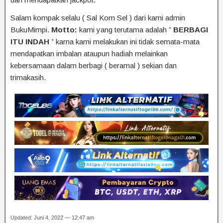
Salam kompak selalu ( Sal Kom Sel ) dari kami admin
BukuMimpi.
Motto:
kami yang terutama adalah ”
BERBAGI
ITU INDAH
” karna kami melakukan ini tidak semata-mata
mendapatkan imbalan ataupun hadiah melainkan
kebersamaan dalam berbagi ( beramal ) sekian dan
trimakasih.
Updated: Juni 4, 2022 — 12:47 am