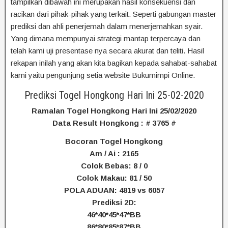
tampilkan dibawah ini merupakan hasil konsekuensi dan
racikan dari pihak-pihak yang terkait. Seperti gabungan master
prediksi dan ahli penerjemah dalam menerjemahkan syair.
Yang dimana mempunyai strategi mantap terpercaya dan
telah kami uji presentase nya secara akurat dan teliti. Hasil
rekapan inilah yang akan kita bagikan kepada sahabat-sahabat
kami yaitu pengunjung setia website Bukumimpi Online.
Prediksi Togel Hongkong Hari Ini 25-02-2020
Ramalan Togel Hongkong Hari Ini 25/02/2020
Data Result Hongkong : # 3765 #
Bocoran Togel Hongkong
Am / Ai : 2165
Colok Bebas: 8 / 0
Colok Makau: 81 / 50
POLA ADUAN: 4819 vs 6057
Prediksi 2D:
46*40*45*47*BB
86*80*85*87*BB