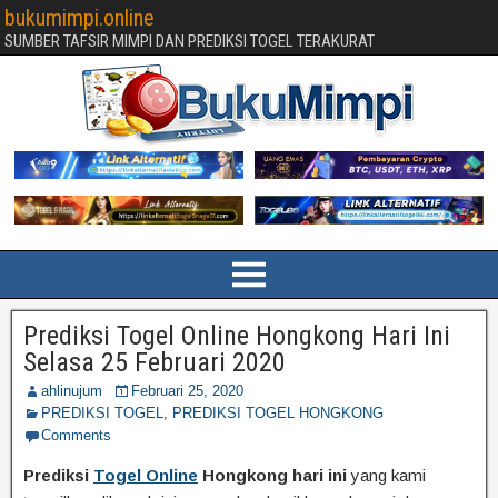
bukumimpi.online
SUMBER TAFSIR MIMPI DAN PREDIKSI TOGEL TERAKURAT
Prediksi Togel Online Hongkong Hari Ini
Selasa 25 Februari 2020
ahlinujum
Februari 25, 2020
PREDIKSI TOGEL
,
PREDIKSI TOGEL HONGKONG
Comments
Prediksi
Togel Online
Hongkong hari ini
yang kami