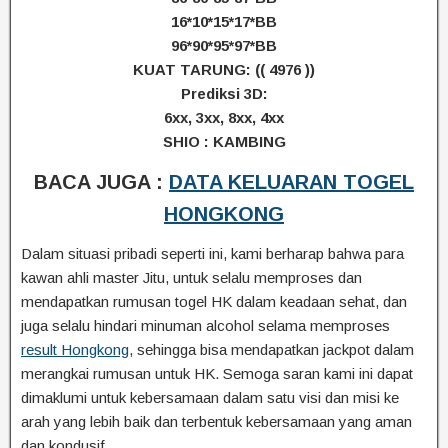
16*10*15*17*BB
96*90*95*97*BB
KUAT TARUNG: (( 4976 ))
Prediksi 3D:
6xx, 3xx, 8xx, 4xx
SHIO : KAMBING
BACA JUGA :
DATA KELUARAN TOGEL
HONGKONG
Dalam situasi pribadi seperti ini, kami berharap bahwa para
kawan ahli master Jitu, untuk selalu memproses dan
mendapatkan rumusan togel HK dalam keadaan sehat, dan
juga selalu hindari minuman alcohol selama memproses
result Hongkong
, sehingga bisa mendapatkan jackpot dalam
merangkai rumusan untuk HK. Semoga saran kami ini dapat
dimaklumi untuk kebersamaan dalam satu visi dan misi ke
arah yang lebih baik dan terbentuk kebersamaan yang aman
dan kondusif.