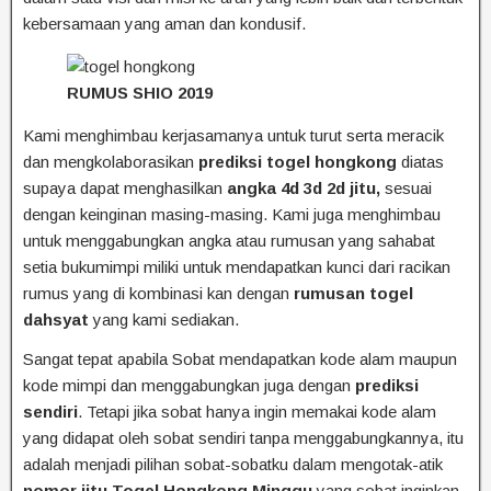
kebersamaan yang aman dan kondusif.
RUMUS SHIO 2019
Kami menghimbau kerjasamanya untuk turut serta meracik
dan mengkolaborasikan
prediksi togel hongkong
diatas
supaya dapat menghasilkan
angka 4d 3d 2d jitu,
sesuai
dengan keinginan masing-masing. Kami juga menghimbau
untuk menggabungkan angka atau rumusan yang sahabat
setia bukumimpi miliki untuk mendapatkan kunci dari racikan
rumus yang di kombinasi kan dengan
rumusan togel
dahsyat
yang kami sediakan.
Sangat tepat apabila Sobat mendapatkan kode alam maupun
kode mimpi dan menggabungkan juga dengan
prediksi
sendiri
. Tetapi jika sobat hanya ingin memakai kode alam
yang didapat oleh sobat sendiri tanpa menggabungkannya, itu
adalah menjadi pilihan sobat-sobatku dalam mengotak-atik
nomor jitu Togel Hongkong Minggu
yang sobat inginkan