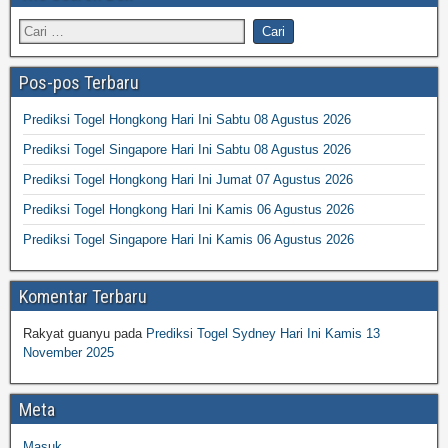
Pos-pos Terbaru
Prediksi Togel Hongkong Hari Ini Sabtu 08 Agustus 2026
Prediksi Togel Singapore Hari Ini Sabtu 08 Agustus 2026
Prediksi Togel Hongkong Hari Ini Jumat 07 Agustus 2026
Prediksi Togel Hongkong Hari Ini Kamis 06 Agustus 2026
Prediksi Togel Singapore Hari Ini Kamis 06 Agustus 2026
Komentar Terbaru
Rakyat guanyu
pada
Prediksi Togel Sydney Hari Ini Kamis 13
November 2025
Meta
Masuk