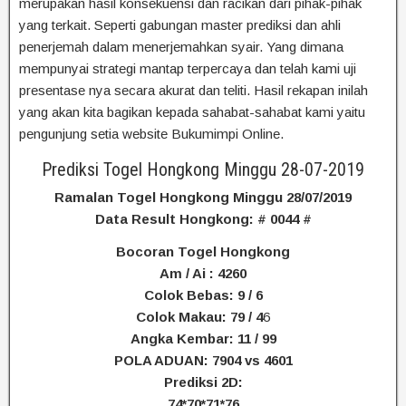
merupakan hasil konsekuensi dan racikan dari pihak-pihak
yang terkait. Seperti gabungan master prediksi dan ahli
penerjemah dalam menerjemahkan syair. Yang dimana
mempunyai strategi mantap terpercaya dan telah kami uji
presentase nya secara akurat dan teliti. Hasil rekapan inilah
yang akan kita bagikan kepada sahabat-sahabat kami yaitu
pengunjung setia website Bukumimpi Online.
Prediksi Togel Hongkong Minggu 28-07-2019
Ramalan Togel Hongkong Minggu 28/07/2019
Data Result Hongkong: # 0044 #
Bocoran Togel Hongkong
Am / Ai : 4260
Colok Bebas: 9 / 6
Colok Makau: 79 / 4
6
Angka Kembar: 11 / 99
POLA ADUAN: 7904 vs 4601
Prediksi 2D:
74*70*71*76