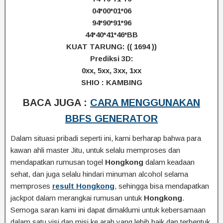
04*00*01*06
94*90*91*96
44*40*41*46*BB
KUAT TARUNG: (( 1694 ))
Prediksi 3D:
0xx, 5xx, 3xx, 1xx
SHIO : KAMBING
BACA JUGA :
CARA MENGGUNAKAN
BBFS GENERATOR
Dalam situasi pribadi seperti ini, kami berharap bahwa para
kawan ahli master Jitu, untuk selalu memproses dan
mendapatkan rumusan togel
Hongkong
dalam keadaan
sehat, dan juga selalu hindari minuman alcohol selama
memproses
result Hongkong
, sehingga bisa mendapatkan
jackpot dalam merangkai rumusan untuk
Hongkong
.
Semoga saran kami ini dapat dimaklumi untuk kebersamaan
dalam satu visi dan misi ke arah yang lebih baik dan terbentuk