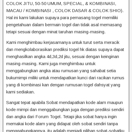
COLOK JITU, 50-50 UMUM, SPECIAL, & KOMBINASI,
MACAU / KOMBINASI , COLOK DASAR & COLOK SHIO).
Hal ini kami lakukan supaya para pemasang togel memiliki
pengetahuan dalam bermain togel dan tidak asal memasang
tetapi sesuai dengan minat taruhan masing-masing.
Kami menghimbau kerjasamanya untuk turut serta meracik
dan mengkolaborasikan prediksi togel hk diatas supaya dapat
menghasilkan angka 4d,3d,2d jitu, sesuai dengan keinginan
masing-masing. Kami juga menghimbau untuk
menggabungkan angka atau rumusan yang sahabat setia
bukumimpi miliki untuk mendapatkan kunci dari racikan rumus
yang di kombinasi kan dengan rumusan togel dahsyat yang
kami sediakan.
Sangat tepat apabila Sobat mendapatkan kode alam maupun
kode mimpi dan menggabungkan juga dengan prediksi sendiri
dan angka dari Forum Togel. Tetapi jika sobat hanya ingin
memakai kode alam yang didapat oleh sobat sendiri tanpa
menggabungkannya, itu adalah menjadi pilihan sobat-sobatku