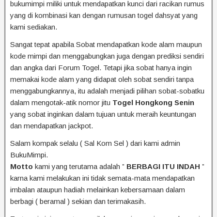
bukumimpi miliki untuk mendapatkan kunci dari racikan rumus
yang di kombinasi kan dengan rumusan togel dahsyat yang
kami sediakan.
Sangat tepat apabila Sobat mendapatkan kode alam maupun
kode mimpi dan menggabungkan juga dengan prediksi sendiri
dan angka dari Forum Togel. Tetapi jika sobat hanya ingin
memakai kode alam yang didapat oleh sobat sendiri tanpa
menggabungkannya, itu adalah menjadi pilihan sobat-sobatku
dalam mengotak-atik nomor jitu
Togel Hongkong Senin
yang sobat inginkan dalam tujuan untuk meraih keuntungan
dan mendapatkan jackpot.
Salam kompak selalu ( Sal Kom Sel ) dari kami admin
BukuMimpi.
Motto
kami yang terutama adalah ”
BERBAGI ITU INDAH
”
karna kami melakukan ini tidak semata-mata mendapatkan
imbalan ataupun hadiah melainkan kebersamaan dalam
berbagi ( beramal ) sekian dan terimakasih.