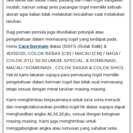
mudah, namun setiap jenis pasangan togel memiliki sebuah
aturan agar kalian tidak melakukan kesalahan saat melakukan
taruhan.
Bagi pemain pemula juga disediakan petunjuk atau
pengetahuan dalam memasang togel yang terdapat pada
menu
Cara Bermain
diatas (BBFS (Bolak Balik) &
4D/3D/2D, COLOK BEBAS (CB) / MACAU (CM) / NAGA /
COLOK JITU, 50-50 UMUM, SPECIAL, & KOMBINASI,
MACAU / KOMBINASI , COLOK DASAR & COLOK SHIO).
Hal ini kami lakukan supaya para pemasang togel memiliki
pengetahuan dalam bermain togel dan tidak asal memasang
tetapi sesuai dengan minat taruhan masing-masing.
Kami menghimbau kerjasamanya untuk turut serta meracik
dan mengkolaborasikan prediksi togel hk diatas supaya dapat
menghasilkan angka 4d,3d,2d jitu, sesuai dengan keinginan
masing-masing. Kami juga menghimbau untuk
menggabungkan angka atau rumusan yang sahabat setia