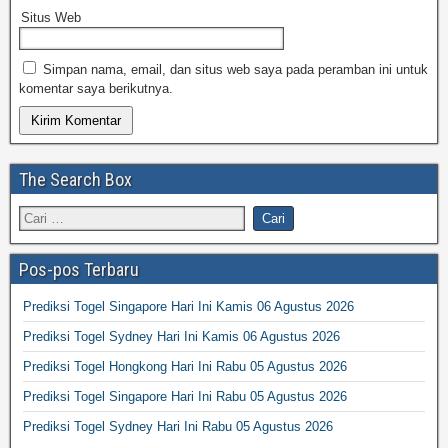
Situs Web
Simpan nama, email, dan situs web saya pada peramban ini untuk
komentar saya berikutnya.
The Search Box
Pos-pos Terbaru
Prediksi Togel Singapore Hari Ini Kamis 06 Agustus 2026
Prediksi Togel Sydney Hari Ini Kamis 06 Agustus 2026
Prediksi Togel Hongkong Hari Ini Rabu 05 Agustus 2026
Prediksi Togel Singapore Hari Ini Rabu 05 Agustus 2026
Prediksi Togel Sydney Hari Ini Rabu 05 Agustus 2026