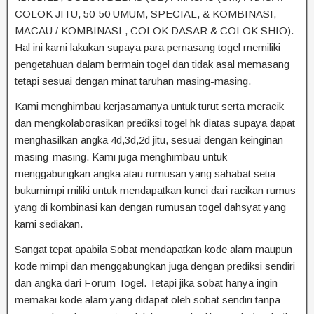
COLOK JITU, 50-50 UMUM, SPECIAL, & KOMBINASI,
MACAU / KOMBINASI , COLOK DASAR & COLOK SHIO).
Hal ini kami lakukan supaya para pemasang togel memiliki
pengetahuan dalam bermain togel dan tidak asal memasang
tetapi sesuai dengan minat taruhan masing-masing.
Kami menghimbau kerjasamanya untuk turut serta meracik
dan mengkolaborasikan prediksi togel hk diatas supaya dapat
menghasilkan angka 4d,3d,2d jitu, sesuai dengan keinginan
masing-masing. Kami juga menghimbau untuk
menggabungkan angka atau rumusan yang sahabat setia
bukumimpi miliki untuk mendapatkan kunci dari racikan rumus
yang di kombinasi kan dengan rumusan togel dahsyat yang
kami sediakan.
Sangat tepat apabila Sobat mendapatkan kode alam maupun
kode mimpi dan menggabungkan juga dengan prediksi sendiri
dan angka dari Forum Togel. Tetapi jika sobat hanya ingin
memakai kode alam yang didapat oleh sobat sendiri tanpa