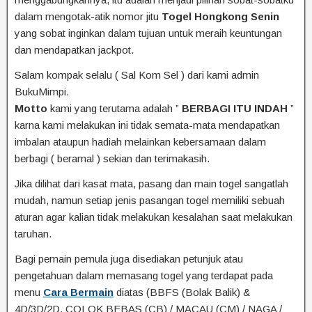
dalam mengotak-atik nomor jitu
Togel Hongkong Senin
yang sobat inginkan dalam tujuan untuk meraih keuntungan
dan mendapatkan jackpot.
Salam kompak selalu ( Sal Kom Sel ) dari kami admin
BukuMimpi.
Motto
kami yang terutama adalah ”
BERBAGI ITU INDAH
”
karna kami melakukan ini tidak semata-mata mendapatkan
imbalan ataupun hadiah melainkan kebersamaan dalam
berbagi ( beramal ) sekian dan terimakasih.
Jika dilihat dari kasat mata, pasang dan main togel sangatlah
mudah, namun setiap jenis pasangan togel memiliki sebuah
aturan agar kalian tidak melakukan kesalahan saat melakukan
taruhan.
Bagi pemain pemula juga disediakan petunjuk atau
pengetahuan dalam memasang togel yang terdapat pada
menu
Cara Bermain
diatas (BBFS (Bolak Balik) &
4D/3D/2D, COLOK BEBAS (CB) / MACAU (CM) / NAGA /