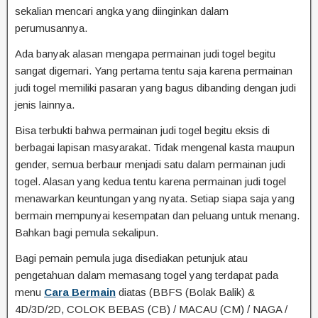
sekalian mencari angka yang diinginkan dalam
perumusannya.
Ada banyak alasan mengapa permainan judi togel begitu
sangat digemari. Yang pertama tentu saja karena permainan
judi togel memiliki pasaran yang bagus dibanding dengan judi
jenis lainnya.
Bisa terbukti bahwa permainan judi togel begitu eksis di
berbagai lapisan masyarakat. Tidak mengenal kasta maupun
gender, semua berbaur menjadi satu dalam permainan judi
togel. Alasan yang kedua tentu karena permainan judi togel
menawarkan keuntungan yang nyata. Setiap siapa saja yang
bermain mempunyai kesempatan dan peluang untuk menang.
Bahkan bagi pemula sekalipun.
Bagi pemain pemula juga disediakan petunjuk atau
pengetahuan dalam memasang togel yang terdapat pada
menu
Cara Bermain
diatas (BBFS (Bolak Balik) &
4D/3D/2D, COLOK BEBAS (CB) / MACAU (CM) / NAGA /