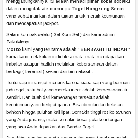
menggabungkannya, itu adalah menjadi pilihan sobat-sobatku
dalam mengotak-atik nomor jitu
Togel Hongkong Senin
yang sobat inginkan dalam tujuan untuk meraih keuntungan
dan mendapatkan jackpot.
Salam kompak selalu ( Sal Kom Sel ) dari kami admin
BukuMimpi.
Motto
kami yang terutama adalah ”
BERBAGI ITU INDAH
”
karna kami melakukan ini tidak semata-mata mendapatkan
imbalan ataupun hadiah melainkan kebersamaan dalam
berbagi ( beramal ) sekian dan terimakasih.
Tentu saja ini sangat menarik karena siapa saja yang bermain
judi togel, satu hal yang mereka incar adalah kemenangan itu
sendiri. Dan buah dari kemenangan tersebut adalah
keuntungan yang berlipat ganda. Bisa dimulai dari belasan
bahkan hingga puluhan kali lipat. Semakin tinggi resiko taruhan
yang Anda pasang, maka semakin besar pula keuntungan
yang bisa Anda dapatkan dari Bandar Togel.
Jika dilihat dari kasat mata, pasang dan main togel sangatlah