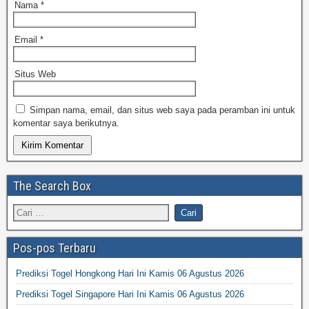
Nama
*
Email
*
Situs Web
Simpan nama, email, dan situs web saya pada peramban ini untuk
komentar saya berikutnya.
The Search Box
Pos-pos Terbaru
Prediksi Togel Hongkong Hari Ini Kamis 06 Agustus 2026
Prediksi Togel Singapore Hari Ini Kamis 06 Agustus 2026