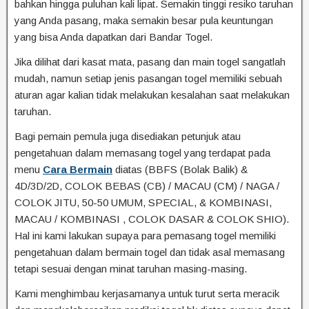
bahkan hingga puluhan kali lipat. Semakin tinggi resiko taruhan
yang Anda pasang, maka semakin besar pula keuntungan
yang bisa Anda dapatkan dari Bandar Togel.
Jika dilihat dari kasat mata, pasang dan main togel sangatlah
mudah, namun setiap jenis pasangan togel memiliki sebuah
aturan agar kalian tidak melakukan kesalahan saat melakukan
taruhan.
Bagi pemain pemula juga disediakan petunjuk atau
pengetahuan dalam memasang togel yang terdapat pada
menu
Cara Bermain
diatas (BBFS (Bolak Balik) &
4D/3D/2D, COLOK BEBAS (CB) / MACAU (CM) / NAGA /
COLOK JITU, 50-50 UMUM, SPECIAL, & KOMBINASI,
MACAU / KOMBINASI , COLOK DASAR & COLOK SHIO).
Hal ini kami lakukan supaya para pemasang togel memiliki
pengetahuan dalam bermain togel dan tidak asal memasang
tetapi sesuai dengan minat taruhan masing-masing.
Kami menghimbau kerjasamanya untuk turut serta meracik