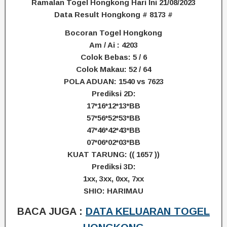
Ramalan Togel Hongkong Hari Ini 21/08/2023
Data Result Hongkong # 8173 #
Bocoran Togel Hongkong
Am / Ai : 4203
Colok Bebas: 5 / 6
Colok Makau: 52 / 64
POLA ADUAN: 1540 vs 7623
Prediksi 2D:
17*16*12*13*BB
57*56*52*53*BB
47*46*42*43*BB
07*06*02*03*BB
KUAT TARUNG: (( 1657 ))
Prediksi 3D:
1xx, 3xx, 0xx, 7xx
SHIO: HARIMAU
BACA JUGA :
DATA KELUARAN TOGEL