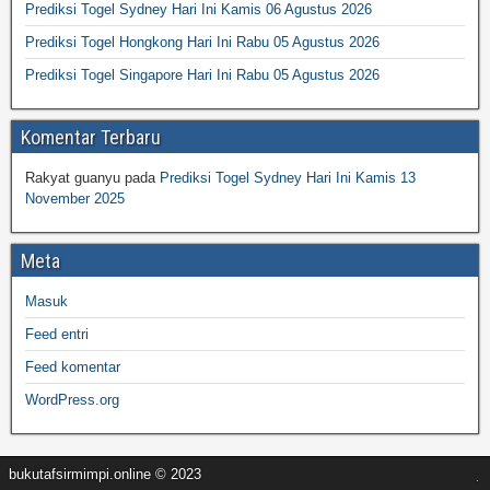
Prediksi Togel Sydney Hari Ini Kamis 06 Agustus 2026
Prediksi Togel Hongkong Hari Ini Rabu 05 Agustus 2026
Prediksi Togel Singapore Hari Ini Rabu 05 Agustus 2026
Komentar Terbaru
Rakyat guanyu
pada
Prediksi Togel Sydney Hari Ini Kamis 13
November 2025
Meta
Masuk
Feed entri
Feed komentar
WordPress.org
bukutafsirmimpi.online © 2023
.