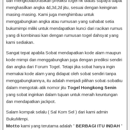
dan mengkolaborasikan prediksi togel hk diatas supaya dapat
menghasilkan angka 4d,3d,2d jitu, sesuai dengan keinginan
masing-masing. Kami juga menghimbau untuk
menggabungkan angka atau rumusan yang sahabat setia
bukumimpi miliki untuk mendapatkan kunci dari racikan rumus
yang di kombinasi kan dengan rumusan togel dahsyat yang
kami sediakan.
Sangat tepat apabila Sobat mendapatkan kode alam maupun
kode mimpi dan menggabungkan juga dengan prediksi sendiri
dan angka dari Forum Togel. Tetapi jika sobat hanya ingin
memakai kode alam yang didapat oleh sobat sendiri tanpa
menggabungkannya, itu adalah menjadi pilihan sobat-sobatku
dalam mengotak-atik nomor jitu
Togel Hongkong Senin
yang sobat inginkan dalam tujuan untuk meraih keuntungan
dan mendapatkan jackpot.
Salam kompak selalu ( Sal Kom Sel ) dari kami admin
BukuMimpi.
Motto
kami yang terutama adalah ”
BERBAGI ITU INDAH
”