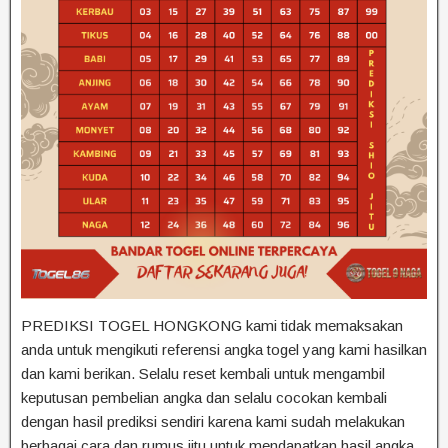
PREDIKSI TOGEL HONGKONG kami tidak memaksakan
anda untuk mengikuti referensi angka togel yang kami hasilkan
dan kami berikan. Selalu reset kembali untuk mengambil
keputusan pembelian angka dan selalu cocokan kembali
dengan hasil prediksi sendiri karena kami sudah melakukan
berbagai cara dan rumus jitu untuk mendapatkan hasil angka