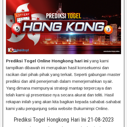
Prediksi Togel Online Hongkong hari ini
yang kami
tampilkan dibawah ini merupakan hasil konsekuensi dan
racikan dari pihak-pihak yang terkait. Seperti gabungan master
prediksi dan ahli penerjemah dalam menerjemahkan syair.
Yang dimana mempunyai strategi mantap terpercaya dan
telah kami uji presentase nya secara akurat dan teliti. Hasil
rekapan inilah yang akan kita bagikan kepada sahabat-sahabat
kami yaitu pengunjung setia website Bukumimpi Online.
Prediksi Togel Hongkong Hari Ini 21-08-2023