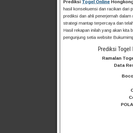
Prediksi
Togel Online
Hongkong 
hasil konsekuensi dan racikan dari 
prediksi dan ahli penerjemah dala
strategi mantap terpercaya dan telah
Hasil rekapan inilah yang akan kita
pengunjung setia website Bukumimp
Prediksi Togel
Ramalan Togel
Data Res
Boco
C
C
POLA