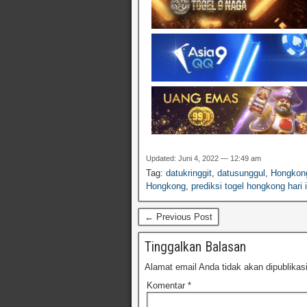
Updated: Juni 4, 2022 — 12:49 am
Tag:
datukringgit
,
datusunggul
,
Hongkon
Hongkong
,
prediksi togel hongkong hari i
← Previous Post
Tinggalkan Balasan
Alamat email Anda tidak akan dipublikas
Komentar
*