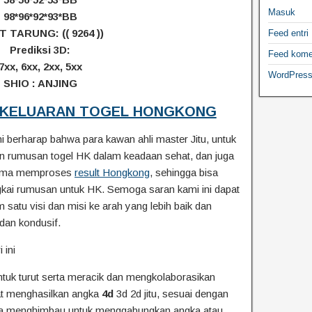
Masuk
98*96*92*93*BB
 TARUNG: (( 9264 ))
Feed entri
Prediksi 3D:
Feed kome
7xx, 6xx, 2xx, 5xx
WordPress
SHIO : ANJING
 KELUARAN TOGEL HONGKONG
ami berharap bahwa para kawan ahli master Jitu, untuk
 rumusan togel HK dalam keadaan sehat, dan juga
elama memproses
result Hongkong
, sehingga bisa
kai rumusan untuk HK. Semoga saran kami ini dapat
satu visi dan misi ke arah yang lebih baik dan
dan kondusif.
uk turut serta meracik dan mengkolaborasikan
pat menghasilkan angka
4d
3d 2d jitu, sesuai dengan
ga menghimbau untuk menggabungkan angka atau