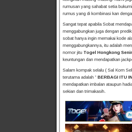
rumusan yang sahabat setia bukumim
rumus yang di kombinasi kan denga
Sangat tepat apabila Sobat menda
menggabungkan juga dengan prediks
sobat hanya ingin memakai kode ala
menggabungkannya, itu adalah menj
nomor jitu
Togel Hongkong Seni
keuntungan dan mendapatkan jackp
Salam kompak selalu ( Sal Kom Sel
terutama adalah ”
BERBAGI ITU I
mendapatkan imbalan ataupun hadia
sekian dan trimakasih.