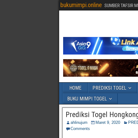
bukumimpi.online
SUMBER TAFSIR M
HOME
PREDIKSI TOGEL
BUKU MIMPI TOGEL
Prediksi Togel Hongkong
ahlinujum
Maret 9, 2020
PRED
Comments