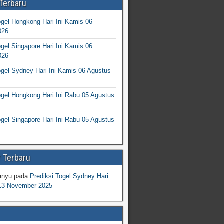
Terbaru
ogel Hongkong Hari Ini Kamis 06
026
ogel Singapore Hari Ini Kamis 06
026
ogel Sydney Hari Ini Kamis 06 Agustus
ogel Hongkong Hari Ini Rabu 05 Agustus
ogel Singapore Hari Ini Rabu 05 Agustus
 Terbaru
anyu
pada
Prediksi Togel Sydney Hari
 13 November 2025