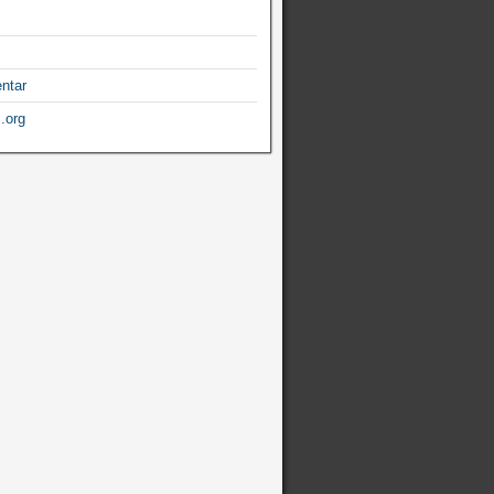
ntar
.org