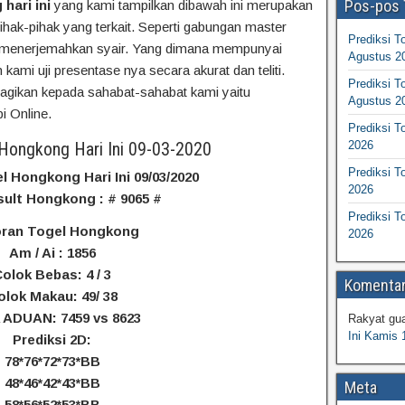
Pos-pos 
hari ini
yang kami tampilkan dibawah ini merupakan
pihak-pihak yang terkait. Seperti gabungan master
Prediksi T
m menerjemahkan syair. Yang dimana mempunyai
Agustus 2
 kami uji presentase nya secara akurat dan teliti.
Prediksi T
 bagikan kepada sahabat-sahabat kami yaitu
Agustus 2
i Online.
Prediksi T
 Hongkong Hari Ini 09-03-2020
2026
Prediksi T
 Hongkong Hari Ini 09/03/2020
2026
ult Hongkong : # 9065 #
Prediksi T
ran Togel Hongkong
2026
Am / Ai : 1856
olok Bebas: 4 / 3
Komentar
olok Makau: 49/ 38
 ADUAN: 7459 vs 8623
Rakyat gu
Ini Kamis
Prediksi 2D:
78*76*72*73*BB
48*46*42*43*BB
Meta
58*56*52*53*BB