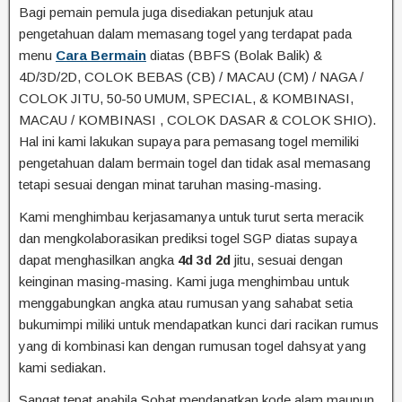
Bagi pemain pemula juga disediakan petunjuk atau
pengetahuan dalam memasang togel yang terdapat pada
menu
Cara Bermain
diatas (BBFS (Bolak Balik) &
4D/3D/2D, COLOK BEBAS (CB) / MACAU (CM) / NAGA /
COLOK JITU, 50-50 UMUM, SPECIAL, & KOMBINASI,
MACAU / KOMBINASI , COLOK DASAR & COLOK SHIO).
Hal ini kami lakukan supaya para pemasang togel memiliki
pengetahuan dalam bermain togel dan tidak asal memasang
tetapi sesuai dengan minat taruhan masing-masing.
Kami menghimbau kerjasamanya untuk turut serta meracik
dan mengkolaborasikan prediksi togel SGP diatas supaya
dapat menghasilkan angka
4d 3d 2d
jitu, sesuai dengan
keinginan masing-masing. Kami juga menghimbau untuk
menggabungkan angka atau rumusan yang sahabat setia
bukumimpi miliki untuk mendapatkan kunci dari racikan rumus
yang di kombinasi kan dengan rumusan togel dahsyat yang
kami sediakan.
Sangat tepat apabila Sobat mendapatkan kode alam maupun