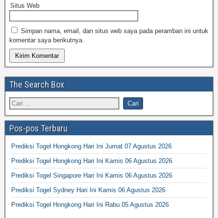
Situs Web
Simpan nama, email, dan situs web saya pada peramban ini untuk
komentar saya berikutnya.
The Search Box
Pos-pos Terbaru
Prediksi Togel Hongkong Hari Ini Jumat 07 Agustus 2026
Prediksi Togel Hongkong Hari Ini Kamis 06 Agustus 2026
Prediksi Togel Singapore Hari Ini Kamis 06 Agustus 2026
Prediksi Togel Sydney Hari Ini Kamis 06 Agustus 2026
Prediksi Togel Hongkong Hari Ini Rabu 05 Agustus 2026