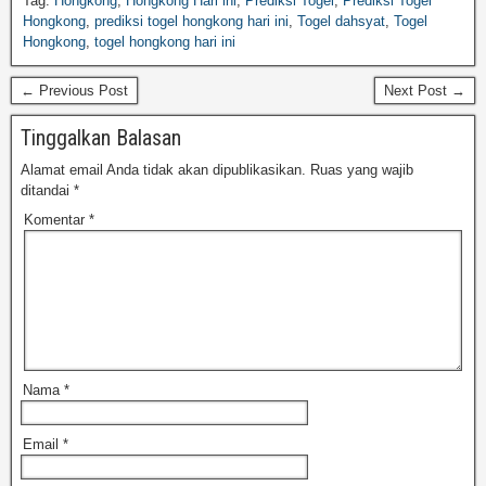
Tag:
Hongkong
,
Hongkong Hari ini
,
Prediksi Togel
,
Prediksi Togel
Hongkong
,
prediksi togel hongkong hari ini
,
Togel dahsyat
,
Togel
Hongkong
,
togel hongkong hari ini
← Previous Post
Next Post →
Tinggalkan Balasan
Alamat email Anda tidak akan dipublikasikan.
Ruas yang wajib
ditandai
*
Komentar
*
Nama
*
Email
*