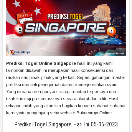
Prediksi Togel Online Singapore hari ini
yang kami
tampilkan dibawah ini merupakan hasil konsekuensi dan
racikan dari pihak-pihak yang terkait. Seperti gabungan master
prediksi dan ahli penerjemah dalam menerjemahkan syair.
Yang dimana mempunyai strategi mantap terpercaya dan
telah kami uji presentase nya secara akurat dan teliti. Hasil
rekapan inilah yang akan kita bagikan kepada sahabat-sahabat
kami yaitu pengunjung setia website Bukumimpi Online.
Prediksi Togel Singapore Hari Ini 05-06-2023