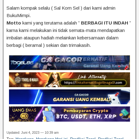
Salam kompak selalu ( Sal Kom Sel ) dari kami admin
BukuMimpi.
Motto
kami yang terutama adalah ”
BERBAGI ITU INDAH
”
karna kami melakukan ini tidak semata-mata mendapatkan
imbalan ataupun hadiah melainkan kebersamaan dalam
berbagi ( beramal ) sekian dan trimakasih.
Updated: Juni 4, 2023 — 10:39 am