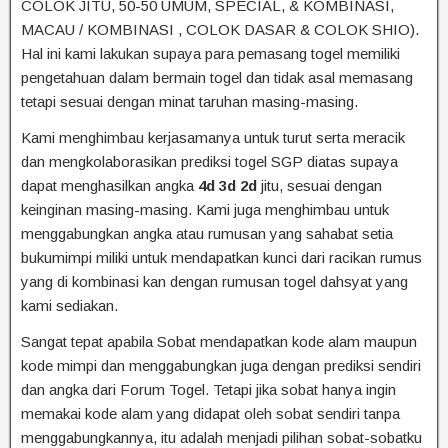
COLOK JITU, 50-50 UMUM, SPECIAL, & KOMBINASI,
MACAU / KOMBINASI , COLOK DASAR & COLOK SHIO).
Hal ini kami lakukan supaya para pemasang togel memiliki
pengetahuan dalam bermain togel dan tidak asal memasang
tetapi sesuai dengan minat taruhan masing-masing.
Kami menghimbau kerjasamanya untuk turut serta meracik
dan mengkolaborasikan prediksi togel SGP diatas supaya
dapat menghasilkan angka
4d 3d 2d
jitu, sesuai dengan
keinginan masing-masing. Kami juga menghimbau untuk
menggabungkan angka atau rumusan yang sahabat setia
bukumimpi miliki untuk mendapatkan kunci dari racikan rumus
yang di kombinasi kan dengan rumusan togel dahsyat yang
kami sediakan.
Sangat tepat apabila Sobat mendapatkan kode alam maupun
kode mimpi dan menggabungkan juga dengan prediksi sendiri
dan angka dari Forum Togel. Tetapi jika sobat hanya ingin
memakai kode alam yang didapat oleh sobat sendiri tanpa
menggabungkannya, itu adalah menjadi pilihan sobat-sobatku