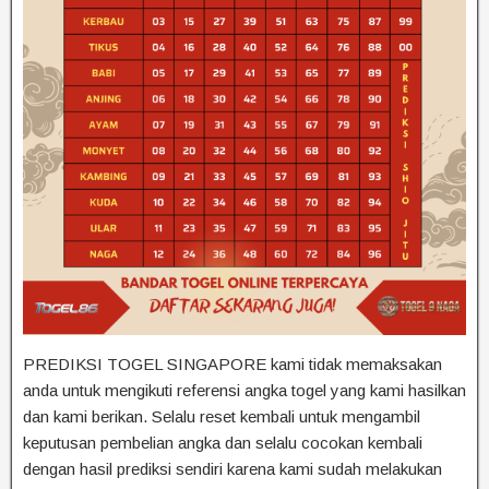
PREDIKSI TOGEL SINGAPORE kami tidak memaksakan
anda untuk mengikuti referensi angka togel yang kami hasilkan
dan kami berikan. Selalu reset kembali untuk mengambil
keputusan pembelian angka dan selalu cocokan kembali
dengan hasil prediksi sendiri karena kami sudah melakukan