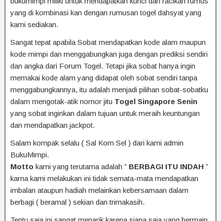
bukumimpi miliki untuk mendapatkan kunci dari racikan rumus
yang di kombinasi kan dengan rumusan togel dahsyat yang
kami sediakan.
Sangat tepat apabila Sobat mendapatkan kode alam maupun
kode mimpi dan menggabungkan juga dengan prediksi sendiri
dan angka dari Forum Togel. Tetapi jika sobat hanya ingin
memakai kode alam yang didapat oleh sobat sendiri tanpa
menggabungkannya, itu adalah menjadi pilihan sobat-sobatku
dalam mengotak-atik nomor jitu
Togel Singapore Senin
yang sobat inginkan dalam tujuan untuk meraih keuntungan
dan mendapatkan jackpot.
Salam kompak selalu ( Sal Kom Sel ) dari kami admin
BukuMimpi.
Motto
kami yang terutama adalah ”
BERBAGI ITU INDAH
”
karna kami melakukan ini tidak semata-mata mendapatkan
imbalan ataupun hadiah melainkan kebersamaan dalam
berbagi ( beramal ) sekian dan trimakasih.
Tentu saja ini sangat menarik karena siapa saja yang bermain