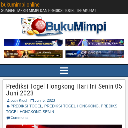
bukumimpi.online
SUMBER TAFSIR MIMPI DAN PREDIKSI TOGEL TERAKURAT
Prediksi Togel Hongkong Hari Ini Senin 05
Juni 2023
putri Kidul
Juni 5, 2023
PREDIKSI TOGEL
,
PREDIKSI TOGEL HONGKONG
,
PREDIKSI
TOGEL HONGKONG SENIN
Comments