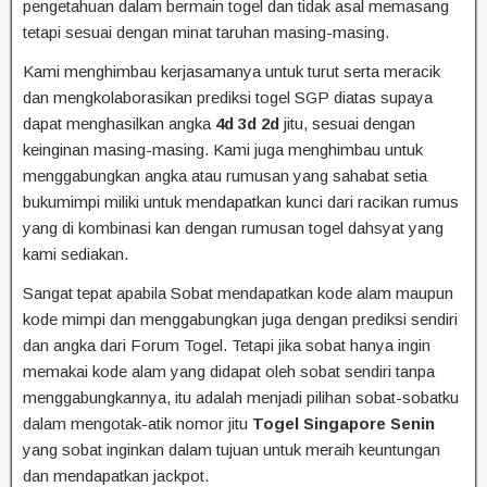
pengetahuan dalam bermain togel dan tidak asal memasang
tetapi sesuai dengan minat taruhan masing-masing.
Kami menghimbau kerjasamanya untuk turut serta meracik
dan mengkolaborasikan prediksi togel SGP diatas supaya
dapat menghasilkan angka
4d 3d 2d
jitu, sesuai dengan
keinginan masing-masing. Kami juga menghimbau untuk
menggabungkan angka atau rumusan yang sahabat setia
bukumimpi miliki untuk mendapatkan kunci dari racikan rumus
yang di kombinasi kan dengan rumusan togel dahsyat yang
kami sediakan.
Sangat tepat apabila Sobat mendapatkan kode alam maupun
kode mimpi dan menggabungkan juga dengan prediksi sendiri
dan angka dari Forum Togel. Tetapi jika sobat hanya ingin
memakai kode alam yang didapat oleh sobat sendiri tanpa
menggabungkannya, itu adalah menjadi pilihan sobat-sobatku
dalam mengotak-atik nomor jitu
Togel Singapore Senin
yang sobat inginkan dalam tujuan untuk meraih keuntungan
dan mendapatkan jackpot.