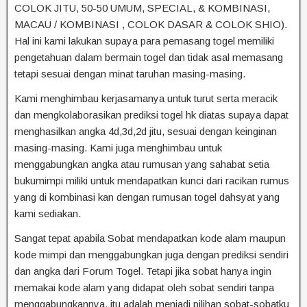
COLOK JITU, 50-50 UMUM, SPECIAL, & KOMBINASI,
MACAU / KOMBINASI , COLOK DASAR & COLOK SHIO).
Hal ini kami lakukan supaya para pemasang togel memiliki
pengetahuan dalam bermain togel dan tidak asal memasang
tetapi sesuai dengan minat taruhan masing-masing.
Kami menghimbau kerjasamanya untuk turut serta meracik
dan mengkolaborasikan prediksi togel hk diatas supaya dapat
menghasilkan angka 4d,3d,2d jitu, sesuai dengan keinginan
masing-masing. Kami juga menghimbau untuk
menggabungkan angka atau rumusan yang sahabat setia
bukumimpi miliki untuk mendapatkan kunci dari racikan rumus
yang di kombinasi kan dengan rumusan togel dahsyat yang
kami sediakan.
Sangat tepat apabila Sobat mendapatkan kode alam maupun
kode mimpi dan menggabungkan juga dengan prediksi sendiri
dan angka dari Forum Togel. Tetapi jika sobat hanya ingin
memakai kode alam yang didapat oleh sobat sendiri tanpa
menggabungkannya, itu adalah menjadi pilihan sobat-sobatku