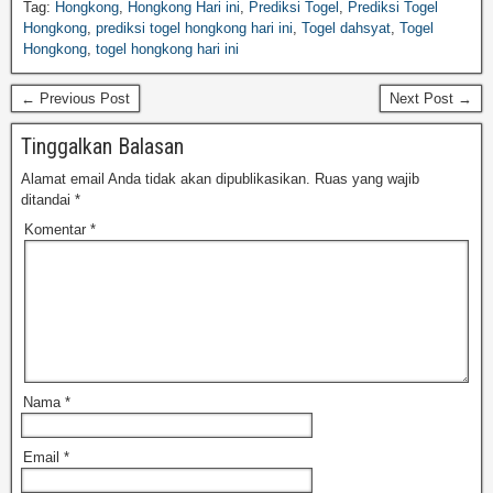
Tag:
Hongkong
,
Hongkong Hari ini
,
Prediksi Togel
,
Prediksi Togel
Hongkong
,
prediksi togel hongkong hari ini
,
Togel dahsyat
,
Togel
Hongkong
,
togel hongkong hari ini
← Previous Post
Next Post →
Tinggalkan Balasan
Alamat email Anda tidak akan dipublikasikan.
Ruas yang wajib
ditandai
*
Komentar
*
Nama
*
Email
*