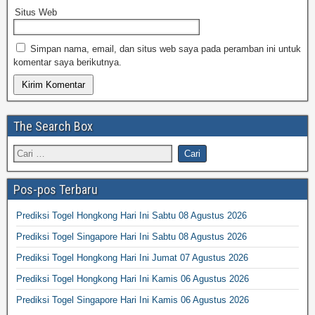
Situs Web
Simpan nama, email, dan situs web saya pada peramban ini untuk
komentar saya berikutnya.
The Search Box
Pos-pos Terbaru
Prediksi Togel Hongkong Hari Ini Sabtu 08 Agustus 2026
Prediksi Togel Singapore Hari Ini Sabtu 08 Agustus 2026
Prediksi Togel Hongkong Hari Ini Jumat 07 Agustus 2026
Prediksi Togel Hongkong Hari Ini Kamis 06 Agustus 2026
Prediksi Togel Singapore Hari Ini Kamis 06 Agustus 2026