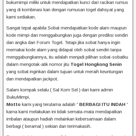
bukumimpi miliki untuk mendapatkan kunci dari racikan rumus
yang di kombinasi kan dengan rumusan togel dahsyat yang
kami sediakan.
Sangat tepat apabila Sobat mendapatkan kode alam maupun
kode mimpi dan menggabungkan juga dengan prediksi sendiri
dan angka dari Forum Togel. Tetapi jika sobat hanya ingin
memakai kode alam yang didapat oleh sobat sendiri tanpa
menggabungkannya, itu adalah menjadi pilihan sobat-sobatku
dalam mengotak-atik nomor jitu
Togel Hongkong Senin
yang sobat inginkan dalam tujuan untuk meraih keuntungan
dan mendapatkan jackpot.
Salam kompak selalu ( Sal Kom Sel ) dari kami admin
BukuMimpi.
Motto
kami yang terutama adalah ”
BERBAGI ITU INDAH
”
karna kami melakukan ini tidak semata-mata mendapatkan
imbalan ataupun hadiah melainkan kebersamaan dalam
berbagi ( beramal ) sekian dan terimakasih.