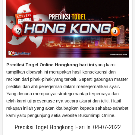
Prediksi Togel Online Hongkong hari ini
yang kami
tampilkan dibawah ini merupakan hasil konsekuensi dan
racikan dari pihak-pihak yang terkait. Seperti gabungan master
prediksi dan ahli penerjemah dalam menerjemahkan syair.
Yang dimana mempunyai strategi mantap terpercaya dan
telah kami uji presentase nya secara akurat dan teliti. Hasil
rekapan inilah yang akan kita bagikan kepada sahabat-sahabat
kami yaitu pengunjung setia website Bukumimpi Online.
Prediksi Togel Hongkong Hari Ini 04-07-2022