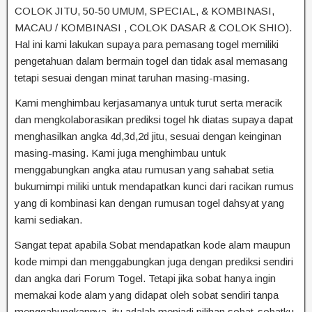
COLOK JITU, 50-50 UMUM, SPECIAL, & KOMBINASI,
MACAU / KOMBINASI , COLOK DASAR & COLOK SHIO).
Hal ini kami lakukan supaya para pemasang togel memiliki
pengetahuan dalam bermain togel dan tidak asal memasang
tetapi sesuai dengan minat taruhan masing-masing.
Kami menghimbau kerjasamanya untuk turut serta meracik
dan mengkolaborasikan prediksi togel hk diatas supaya dapat
menghasilkan angka 4d,3d,2d jitu, sesuai dengan keinginan
masing-masing. Kami juga menghimbau untuk
menggabungkan angka atau rumusan yang sahabat setia
bukumimpi miliki untuk mendapatkan kunci dari racikan rumus
yang di kombinasi kan dengan rumusan togel dahsyat yang
kami sediakan.
Sangat tepat apabila Sobat mendapatkan kode alam maupun
kode mimpi dan menggabungkan juga dengan prediksi sendiri
dan angka dari Forum Togel. Tetapi jika sobat hanya ingin
memakai kode alam yang didapat oleh sobat sendiri tanpa
menggabungkannya, itu adalah menjadi pilihan sobat-sobatku