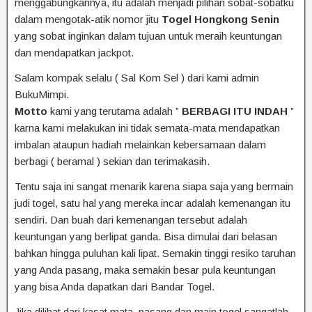
menggabungkannya, itu adalah menjadi pilihan sobat-sobatku
dalam mengotak-atik nomor jitu
Togel Hongkong Senin
yang sobat inginkan dalam tujuan untuk meraih keuntungan
dan mendapatkan jackpot.
Salam kompak selalu ( Sal Kom Sel ) dari kami admin
BukuMimpi.
Motto
kami yang terutama adalah ”
BERBAGI ITU INDAH
”
karna kami melakukan ini tidak semata-mata mendapatkan
imbalan ataupun hadiah melainkan kebersamaan dalam
berbagi ( beramal ) sekian dan terimakasih.
Tentu saja ini sangat menarik karena siapa saja yang bermain
judi togel, satu hal yang mereka incar adalah kemenangan itu
sendiri. Dan buah dari kemenangan tersebut adalah
keuntungan yang berlipat ganda. Bisa dimulai dari belasan
bahkan hingga puluhan kali lipat. Semakin tinggi resiko taruhan
yang Anda pasang, maka semakin besar pula keuntungan
yang bisa Anda dapatkan dari Bandar Togel.
Jika dilihat dari kasat mata, pasang dan main togel sangatlah