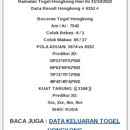
Ramalan Togel Hongkong Hari Ini 31/10/2023
Data Result Hongkong # 6152 #
Bocoran Togel Hongkong
Am / Ai : 7542
Colok Bebas: 6 / 1
Colok Makau: 65 / 17
POLA ADUAN: 3674 vs 8152
Prediksi 2D:
38*31*35*32*BB
68*61*65*62*BB
78*71*75*72*BB
48*41*45*42*BB
KUAT TARUNG: (( 3168 ))
Prediksi 3D:
3xx, 2xx, 4xx, 8xx
SHIO: KUDA
BACA JUGA :
DATA KELUARAN TOGEL