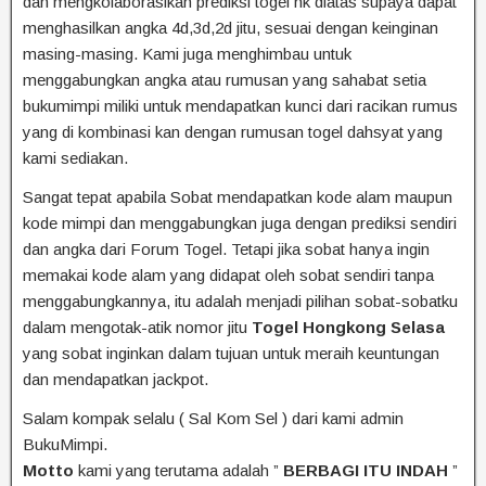
dan mengkolaborasikan prediksi togel hk diatas supaya dapat
menghasilkan angka 4d,3d,2d jitu, sesuai dengan keinginan
masing-masing. Kami juga menghimbau untuk
menggabungkan angka atau rumusan yang sahabat setia
bukumimpi miliki untuk mendapatkan kunci dari racikan rumus
yang di kombinasi kan dengan rumusan togel dahsyat yang
kami sediakan.
Sangat tepat apabila Sobat mendapatkan kode alam maupun
kode mimpi dan menggabungkan juga dengan prediksi sendiri
dan angka dari Forum Togel. Tetapi jika sobat hanya ingin
memakai kode alam yang didapat oleh sobat sendiri tanpa
menggabungkannya, itu adalah menjadi pilihan sobat-sobatku
dalam mengotak-atik nomor jitu
Togel Hongkong Selasa
yang sobat inginkan dalam tujuan untuk meraih keuntungan
dan mendapatkan jackpot.
Salam kompak selalu ( Sal Kom Sel ) dari kami admin
BukuMimpi.
Motto
kami yang terutama adalah ”
BERBAGI ITU INDAH
”