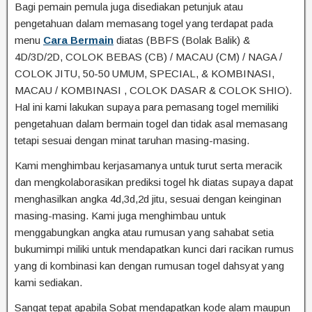
Bagi pemain pemula juga disediakan petunjuk atau
pengetahuan dalam memasang togel yang terdapat pada
menu
Cara Bermain
diatas (BBFS (Bolak Balik) &
4D/3D/2D, COLOK BEBAS (CB) / MACAU (CM) / NAGA /
COLOK JITU, 50-50 UMUM, SPECIAL, & KOMBINASI,
MACAU / KOMBINASI , COLOK DASAR & COLOK SHIO).
Hal ini kami lakukan supaya para pemasang togel memiliki
pengetahuan dalam bermain togel dan tidak asal memasang
tetapi sesuai dengan minat taruhan masing-masing.
Kami menghimbau kerjasamanya untuk turut serta meracik
dan mengkolaborasikan prediksi togel hk diatas supaya dapat
menghasilkan angka 4d,3d,2d jitu, sesuai dengan keinginan
masing-masing. Kami juga menghimbau untuk
menggabungkan angka atau rumusan yang sahabat setia
bukumimpi miliki untuk mendapatkan kunci dari racikan rumus
yang di kombinasi kan dengan rumusan togel dahsyat yang
kami sediakan.
Sangat tepat apabila Sobat mendapatkan kode alam maupun