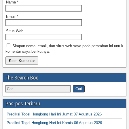
Nama
*
Email
*
Situs Web
Simpan nama, email, dan situs web saya pada peramban ini untuk
komentar saya berikutnya.
The Search Box
Pos-pos Terbaru
Prediksi Togel Hongkong Hari Ini Jumat 07 Agustus 2026
Prediksi Togel Hongkong Hari Ini Kamis 06 Agustus 2026