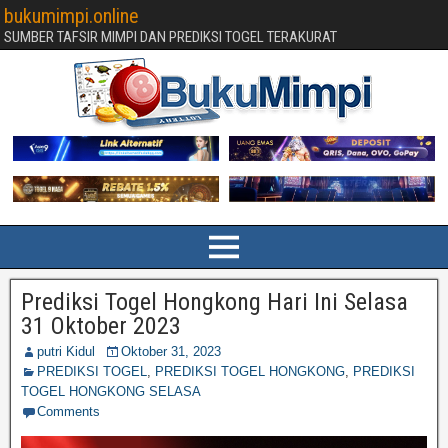
bukumimpi.online
SUMBER TAFSIR MIMPI DAN PREDIKSI TOGEL TERAKURAT
Prediksi Togel Hongkong Hari Ini Selasa
31 Oktober 2023
putri Kidul
Oktober 31, 2023
PREDIKSI TOGEL
,
PREDIKSI TOGEL HONGKONG
,
PREDIKSI
TOGEL HONGKONG SELASA
Comments