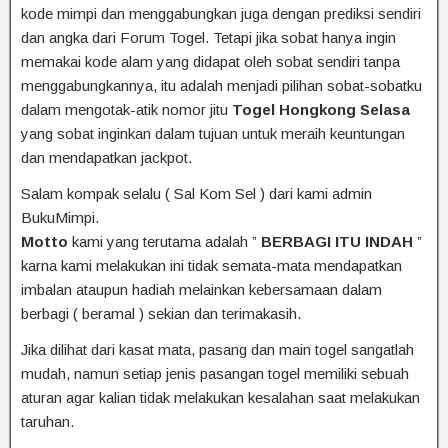
kode mimpi dan menggabungkan juga dengan prediksi sendiri
dan angka dari Forum Togel. Tetapi jika sobat hanya ingin
memakai kode alam yang didapat oleh sobat sendiri tanpa
menggabungkannya, itu adalah menjadi pilihan sobat-sobatku
dalam mengotak-atik nomor jitu
Togel Hongkong Selasa
yang sobat inginkan dalam tujuan untuk meraih keuntungan
dan mendapatkan jackpot.
Salam kompak selalu ( Sal Kom Sel ) dari kami admin
BukuMimpi.
Motto
kami yang terutama adalah ”
BERBAGI ITU INDAH
”
karna kami melakukan ini tidak semata-mata mendapatkan
imbalan ataupun hadiah melainkan kebersamaan dalam
berbagi ( beramal ) sekian dan terimakasih.
Jika dilihat dari kasat mata, pasang dan main togel sangatlah
mudah, namun setiap jenis pasangan togel memiliki sebuah
aturan agar kalian tidak melakukan kesalahan saat melakukan
taruhan.