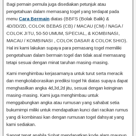
Bagi pemain pemula juga disediakan petunjuk atau
pengetahuan dalam memasang togel yang terdapat pada
menu
Cara Bermain
diatas (BBFS (Bolak Balik) &
4D/3D/2D, COLOK BEBAS (CB) / MACAU (CM) / NAGA /
COLOK JITU, 50-50 UMUM, SPECIAL, & KOMBINASI,
MACAU / KOMBINASI , COLOK DASAR & COLOK SHIO).
Hal ini kami lakukan supaya para pemasang togel memiliki
pengetahuan dalam bermain togel dan tidak asal memasang
tetapi sesuai dengan minat taruhan masing-masing.
Kami menghimbau kerjasamanya untuk turut serta meracik
dan mengkolaborasikan prediksi togel hk diatas supaya dapat
menghasilkan angka 4d,3d,2d jitu, sesuai dengan keinginan
masing-masing. Kami juga menghimbau untuk
menggabungkan angka atau rumusan yang sahabat setia
bukumimpi miliki untuk mendapatkan kunci dari racikan rumus
yang di kombinasi kan dengan rumusan togel dahsyat yang
kami sediakan.
Sangat tepat apabila Sobat mendapatkan kode alam maupun