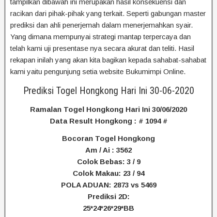
tampilkan dibawah ini merupakan hasil konsekuensi dan
racikan dari pihak-pihak yang terkait. Seperti gabungan master
prediksi dan ahli penerjemah dalam menerjemahkan syair.
Yang dimana mempunyai strategi mantap terpercaya dan
telah kami uji presentase nya secara akurat dan teliti. Hasil
rekapan inilah yang akan kita bagikan kepada sahabat-sahabat
kami yaitu pengunjung setia website Bukumimpi Online.
Prediksi Togel Hongkong Hari Ini 30-06-2020
Ramalan Togel Hongkong Hari Ini 30/06/2020
Data Result Hongkong : # 1094 #
Bocoran Togel Hongkong
Am / Ai : 3562
Colok Bebas: 3 / 9
Colok Makau: 23 / 94
POLA ADUAN: 2873 vs 5469
Prediksi 2D:
25*24*26*29*BB