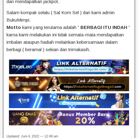
dan mendapatkan jackpot.
Salam kompak selalu ( Sal Kom Sel ) dari kami admin
BukuMimpi.
Motto
kami yang terutama adalah ”
BERBAGI ITU INDAH
”
karna kami melakukan ini tidak semata-mata mendapatkan
imbalan ataupun hadiah melainkan kebersamaan dalam
berbagi ( beramal ) sekian dan trimakasih.
Updated: Juni 4, 2022 — 12:48 am