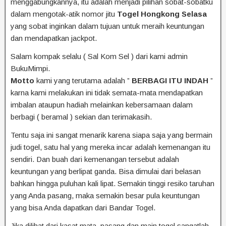
menggabungkannya, itu adalah menjadi pilihan sobat-sobatku
dalam mengotak-atik nomor jitu
Togel Hongkong Selasa
yang sobat inginkan dalam tujuan untuk meraih keuntungan
dan mendapatkan jackpot.
Salam kompak selalu ( Sal Kom Sel ) dari kami admin
BukuMimpi.
Motto
kami yang terutama adalah ”
BERBAGI ITU INDAH
”
karna kami melakukan ini tidak semata-mata mendapatkan
imbalan ataupun hadiah melainkan kebersamaan dalam
berbagi ( beramal ) sekian dan terimakasih.
Tentu saja ini sangat menarik karena siapa saja yang bermain
judi togel, satu hal yang mereka incar adalah kemenangan itu
sendiri. Dan buah dari kemenangan tersebut adalah
keuntungan yang berlipat ganda. Bisa dimulai dari belasan
bahkan hingga puluhan kali lipat. Semakin tinggi resiko taruhan
yang Anda pasang, maka semakin besar pula keuntungan
yang bisa Anda dapatkan dari Bandar Togel.
Jika dilihat dari kasat mata, pasang dan main togel sangatlah