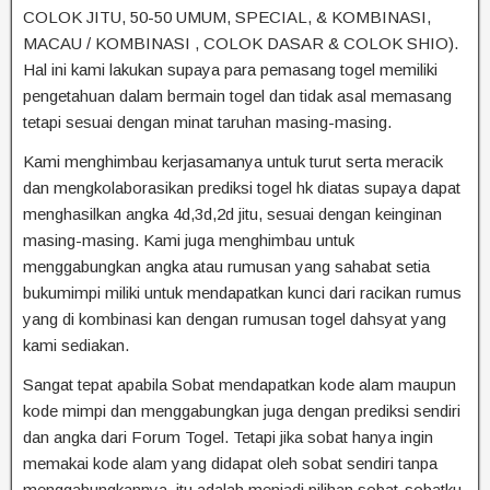
COLOK JITU, 50-50 UMUM, SPECIAL, & KOMBINASI,
MACAU / KOMBINASI , COLOK DASAR & COLOK SHIO).
Hal ini kami lakukan supaya para pemasang togel memiliki
pengetahuan dalam bermain togel dan tidak asal memasang
tetapi sesuai dengan minat taruhan masing-masing.
Kami menghimbau kerjasamanya untuk turut serta meracik
dan mengkolaborasikan prediksi togel hk diatas supaya dapat
menghasilkan angka 4d,3d,2d jitu, sesuai dengan keinginan
masing-masing. Kami juga menghimbau untuk
menggabungkan angka atau rumusan yang sahabat setia
bukumimpi miliki untuk mendapatkan kunci dari racikan rumus
yang di kombinasi kan dengan rumusan togel dahsyat yang
kami sediakan.
Sangat tepat apabila Sobat mendapatkan kode alam maupun
kode mimpi dan menggabungkan juga dengan prediksi sendiri
dan angka dari Forum Togel. Tetapi jika sobat hanya ingin
memakai kode alam yang didapat oleh sobat sendiri tanpa
menggabungkannya, itu adalah menjadi pilihan sobat-sobatku