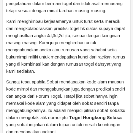
pengetahuan dalam bermain togel dan tidak asal memasang
tetapi sesuai dengan minat taruhan masing-masing.
Kami menghimbau kerjasamanya untuk turut serta meracik
dan mengkolaborasikan prediksi togel hk diatas supaya dapat
menghasilkan angka 4d,3d,2d jitu, sesuai dengan keinginan
masing-masing. Kami juga menghimbau untuk
menggabungkan angka atau rumusan yang sahabat setia
bukumimpi miliki untuk mendapatkan kunci dari racikan rumus
yang di kombinasi kan dengan rumusan togel dahsyat yang
kami sediakan.
Sangat tepat apabila Sobat mendapatkan kode alam maupun
kode mimpi dan menggabungkan juga dengan prediksi sendiri
dan angka dari Forum Togel. Tetapi jika sobat hanya ingin
memakai kode alam yang didapat oleh sobat sendiri tanpa
menggabungkannya, itu adalah menjadi pilihan sobat-sobatku
dalam mengotak-atik nomor jitu
Togel Hongkong Selasa
yang sobat inginkan dalam tujuan untuk meraih keuntungan
dan mendapatkan jackpot.