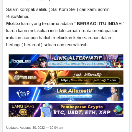
Salam kompak selalu ( Sal Kom Sel ) dari kami admin
BukuMimpi.
Motto
kami yang terutama adalah ”
BERBAGI ITU INDAH
”
karna kami melakukan ini tidak semata-mata mendapatkan
imbalan ataupun hadiah melainkan kebersamaan dalam
berbagi ( beramal ) sekian dan terimakasih.
Updated: Agustus 30, 2022 — 10:04 am