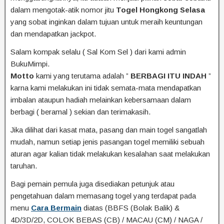
dalam mengotak-atik nomor jitu
Togel Hongkong Selasa
yang sobat inginkan dalam tujuan untuk meraih keuntungan
dan mendapatkan jackpot.
Salam kompak selalu ( Sal Kom Sel ) dari kami admin
BukuMimpi.
Motto
kami yang terutama adalah ”
BERBAGI ITU INDAH
”
karna kami melakukan ini tidak semata-mata mendapatkan
imbalan ataupun hadiah melainkan kebersamaan dalam
berbagi ( beramal ) sekian dan terimakasih.
Jika dilihat dari kasat mata, pasang dan main togel sangatlah
mudah, namun setiap jenis pasangan togel memiliki sebuah
aturan agar kalian tidak melakukan kesalahan saat melakukan
taruhan.
Bagi pemain pemula juga disediakan petunjuk atau
pengetahuan dalam memasang togel yang terdapat pada
menu
Cara Bermain
diatas (BBFS (Bolak Balik) &
4D/3D/2D, COLOK BEBAS (CB) / MACAU (CM) / NAGA /