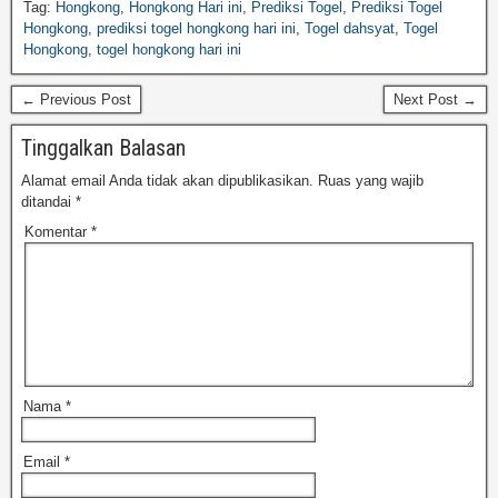
Tag:
Hongkong
,
Hongkong Hari ini
,
Prediksi Togel
,
Prediksi Togel
Hongkong
,
prediksi togel hongkong hari ini
,
Togel dahsyat
,
Togel
Hongkong
,
togel hongkong hari ini
← Previous Post
Next Post →
Tinggalkan Balasan
Alamat email Anda tidak akan dipublikasikan.
Ruas yang wajib
ditandai
*
Komentar
*
Nama
*
Email
*