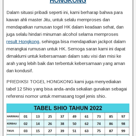
HONGKONG
Dalam situasi pribadi seperti ini, kami berharap bahwa para
kawan ahli master Jitu, untuk selalu memproses dan
mendapatkan rumusan togel HK dalam keadaan sehat, dan
juga selalu hindari minuman alcohol selama memproses
result Hongkong
, sehingga bisa mendapatkan jackpot dalam
merangkai rumusan untuk HK. Semoga saran kami ini dapat
dimaklumi untuk kebersamaan dalam satu visi dan misi ke
arah yang lebih baik dan terbentuk kebersamaan yang aman
dan kondusif.
PREDIKSI TOGEL HONGKONG kami juga menyediakan
tabel 12 Shio yang bisa anda-anda sekalian gunakan sebagai
referensi nomor untuk memasang togel jenis shio.