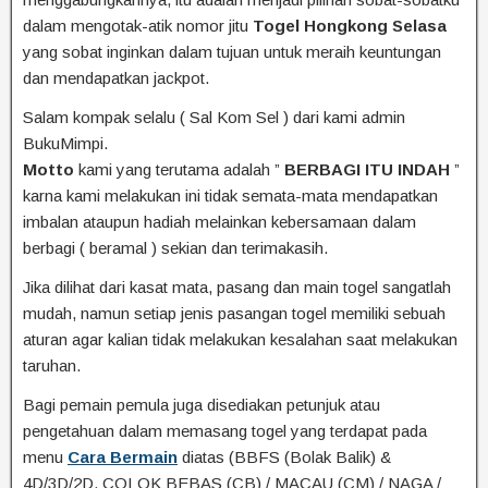
dalam mengotak-atik nomor jitu
Togel Hongkong Selasa
yang sobat inginkan dalam tujuan untuk meraih keuntungan
dan mendapatkan jackpot.
Salam kompak selalu ( Sal Kom Sel ) dari kami admin
BukuMimpi.
Motto
kami yang terutama adalah ”
BERBAGI ITU INDAH
”
karna kami melakukan ini tidak semata-mata mendapatkan
imbalan ataupun hadiah melainkan kebersamaan dalam
berbagi ( beramal ) sekian dan terimakasih.
Jika dilihat dari kasat mata, pasang dan main togel sangatlah
mudah, namun setiap jenis pasangan togel memiliki sebuah
aturan agar kalian tidak melakukan kesalahan saat melakukan
taruhan.
Bagi pemain pemula juga disediakan petunjuk atau
pengetahuan dalam memasang togel yang terdapat pada
menu
Cara Bermain
diatas (BBFS (Bolak Balik) &
4D/3D/2D, COLOK BEBAS (CB) / MACAU (CM) / NAGA /