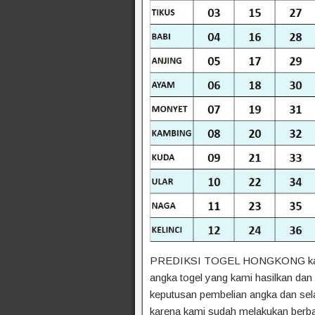
PREDIKSI TOGEL HONGKONG kami t
angka togel yang kami hasilkan dan
keputusan pembelian angka dan sela
karena kami sudah melakukan berbag