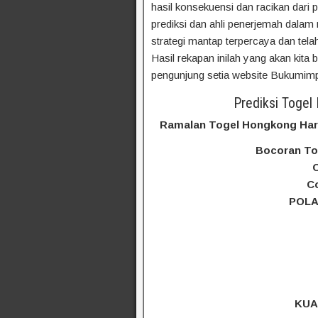
hasil konsekuensi dan racikan dari 
prediksi dan ahli penerjemah dala
strategi mantap terpercaya dan telah
Hasil rekapan inilah yang akan kita
pengunjung setia website Bukumimp
Prediksi Togel
Ramalan Togel Hongkong Hari 
Bocoran Tog
C
Co
POLA
KUAT