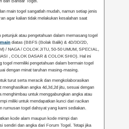
 dari Bandar Togel.
g dan main togel sangatlah mudah, namun setiap jenis
ran agar kalian tidak melakukan kesalahan saat
n petunjuk atau pengetahuan dalam memasang togel
rmain
diatas (BBFS (Bolak Balik) & 4D/3D/2D,
) / NAGA / COLOK JITU, 50-50 UMUM, SPECIAL,
SI , COLOK DASAR & COLOK SHIO). Hal ini
 togel memiliki pengetahuan dalam bermain togel
suai dengan minat taruhan masing-masing.
uk turut serta meracik dan mengkolaborasikan
at menghasilkan angka 4d,3d,2d jitu, sesuai dengan
ga menghimbau untuk menggabungkan angka atau
pi miliki untuk mendapatkan kunci dari racikan
n rumusan togel dahsyat yang kami sediakan.
patkan kode alam maupun kode mimpi dan
 sendiri dan angka dari Forum Togel. Tetapi jika