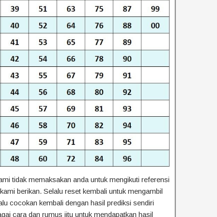
idak memaksakan anda untuk mengikuti referensi
 kami berikan. Selalu reset kembali untuk mengambil
lu cocokan kembali dengan hasil prediksi sendiri
ai cara dan rumus jitu untuk mendapatkan hasil