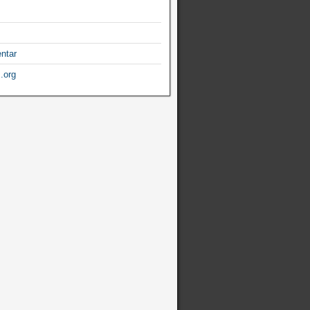
ntar
.org