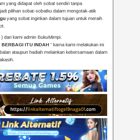
m yang didapat oleh sobat sendiri tanpa
adi pilihan sobat-sobatku dalam mengotak-atik
ggu
yang sobat inginkan dalam tujuan untuk meraih
ot.
 ) dari kami admin BukuMimpi.
”
BERBAGI ITU INDAH
” karna kami melakukan ini
balan ataupun hadiah melainkan kebersamaan dalam
akasih.