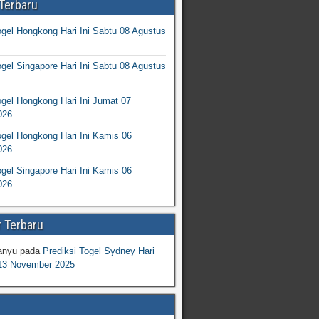
Terbaru
ogel Hongkong Hari Ini Sabtu 08 Agustus
ogel Singapore Hari Ini Sabtu 08 Agustus
ogel Hongkong Hari Ini Jumat 07
026
ogel Hongkong Hari Ini Kamis 06
026
ogel Singapore Hari Ini Kamis 06
026
 Terbaru
anyu
pada
Prediksi Togel Sydney Hari
 13 November 2025