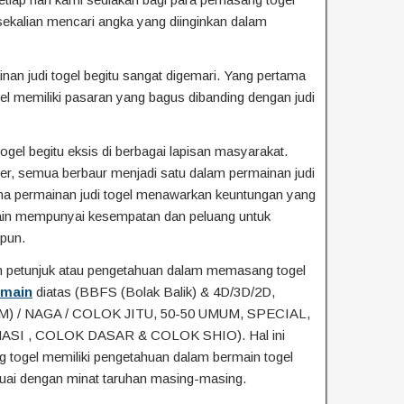
kalian mencari angka yang diinginkan dalam
an judi togel begitu sangat digemari. Yang pertama
gel memiliki pasaran yang bagus dibanding dengan judi
ogel begitu eksis di berbagai lapisan masyarakat.
r, semua berbaur menjadi satu dalam permainan judi
ena permainan judi togel menawarkan keuntungan yang
main mempunyai kesempatan dan peluang untuk
pun.
n petunjuk atau pengetahuan dalam memasang togel
rmain
diatas (BBFS (Bolak Balik) & 4D/3D/2D,
) / NAGA / COLOK JITU, 50-50 UMUM, SPECIAL,
SI , COLOK DASAR & COLOK SHIO). Hal ini
 togel memiliki pengetahuan dalam bermain togel
suai dengan minat taruhan masing-masing.