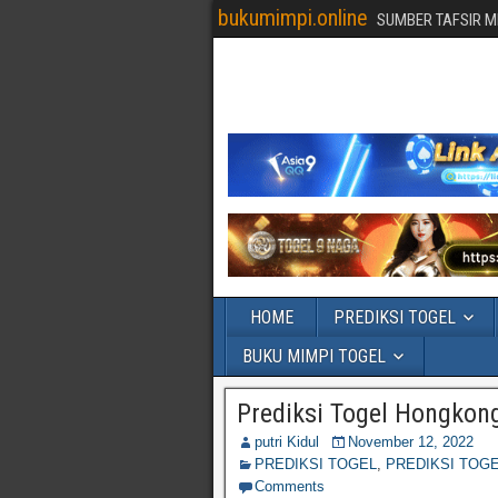
bukumimpi.online
SUMBER TAFSIR M
HOME
PREDIKSI TOGEL
BUKU MIMPI TOGEL
Prediksi Togel Hongkon
putri Kidul
November 12, 2022
PREDIKSI TOGEL
,
PREDIKSI TOG
Comments