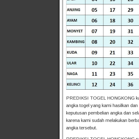
PREDIKSI TOGEL HONGKONG kami t
angka togel yang kami hasilkan dan
keputusan pembelian angka dan sela
karena kami sudah melakukan berbag
angka tersebut.
PREDIKSI TOGEL HONGKONG setiap