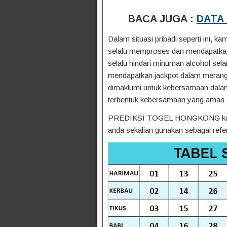
BACA JUGA :
DATA
Dalam situasi pribadi seperti ini, k
selalu memproses dan mendapatkan
selalu hindari minuman alcohol s
mendapatkan jackpot dalam merang
dimaklumi untuk kebersamaan dalam 
terbentuk kebersamaan yang aman 
PREDIKSI TOGEL HONGKONG kami j
anda sekalian gunakan sebagai refe