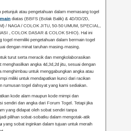
n petunjuk atau pengetahuan dalam memasang togel
rmain
diatas (BBFS (Bolak Balik) & 4D/3D/2D,
) / NAGA / COLOK JITU, 50-50 UMUM, SPECIAL,
SI , COLOK DASAR & COLOK SHIO). Hal ini
 togel memiliki pengetahuan dalam bermain togel
suai dengan minat taruhan masing-masing.
uk turut serta meracik dan mengkolaborasikan
at menghasilkan angka 4d,3d,2d jitu, sesuai dengan
ga menghimbau untuk menggabungkan angka atau
pi miliki untuk mendapatkan kunci dari racikan
n rumusan togel dahsyat yang kami sediakan.
patkan kode alam maupun kode mimpi dan
 sendiri dan angka dari Forum Togel. Tetapi jika
m yang didapat oleh sobat sendiri tanpa
adi pilihan sobat-sobatku dalam mengotak-atik
u
yang sobat inginkan dalam tujuan untuk meraih
ot.