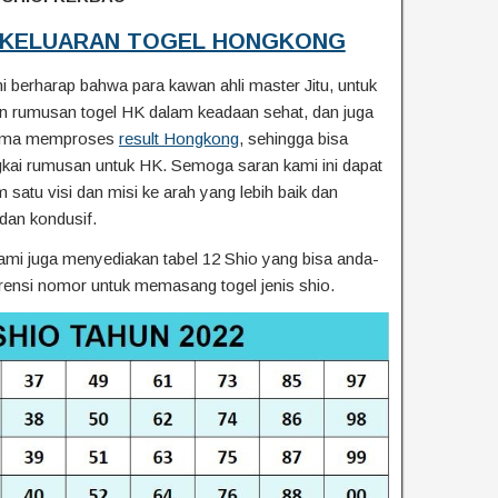
 KELUARAN TOGEL HONGKONG
ami berharap bahwa para kawan ahli master Jitu, untuk
 rumusan togel HK dalam keadaan sehat, dan juga
elama memproses
result Hongkong
, sehingga bisa
kai rumusan untuk HK. Semoga saran kami ini dapat
satu visi dan misi ke arah yang lebih baik dan
dan kondusif.
uga menyediakan tabel 12 Shio yang bisa anda-
rensi nomor untuk memasang togel jenis shio.