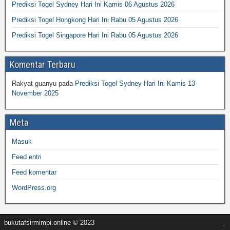
Prediksi Togel Sydney Hari Ini Kamis 06 Agustus 2026
Prediksi Togel Hongkong Hari Ini Rabu 05 Agustus 2026
Prediksi Togel Singapore Hari Ini Rabu 05 Agustus 2026
Komentar Terbaru
Rakyat guanyu
pada
Prediksi Togel Sydney Hari Ini Kamis 13
November 2025
Meta
Masuk
Feed entri
Feed komentar
WordPress.org
bukutafsirmimpi.online © 2023
.