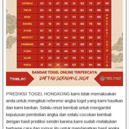
PREDIKSI TOGEL HONGKONG kami tidak memaksakan
anda untuk mengikuti referensi angka togel yang kami hasilkan
dan kami berikan. Selalu reset kembali untuk mengambil
keputusan pembelian angka dan selalu cocokan kembali
dengan hasil prediksi sendiri karena kami sudah melakukan
berbagai cara dan rumus jitu untuk mendapatkan hasil angka