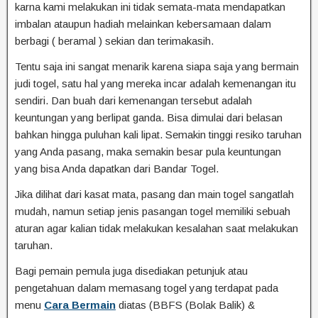
karna kami melakukan ini tidak semata-mata mendapatkan
imbalan ataupun hadiah melainkan kebersamaan dalam
berbagi ( beramal ) sekian dan terimakasih.
Tentu saja ini sangat menarik karena siapa saja yang bermain
judi togel, satu hal yang mereka incar adalah kemenangan itu
sendiri. Dan buah dari kemenangan tersebut adalah
keuntungan yang berlipat ganda. Bisa dimulai dari belasan
bahkan hingga puluhan kali lipat. Semakin tinggi resiko taruhan
yang Anda pasang, maka semakin besar pula keuntungan
yang bisa Anda dapatkan dari Bandar Togel.
Jika dilihat dari kasat mata, pasang dan main togel sangatlah
mudah, namun setiap jenis pasangan togel memiliki sebuah
aturan agar kalian tidak melakukan kesalahan saat melakukan
taruhan.
Bagi pemain pemula juga disediakan petunjuk atau
pengetahuan dalam memasang togel yang terdapat pada
menu
Cara Bermain
diatas (BBFS (Bolak Balik) &