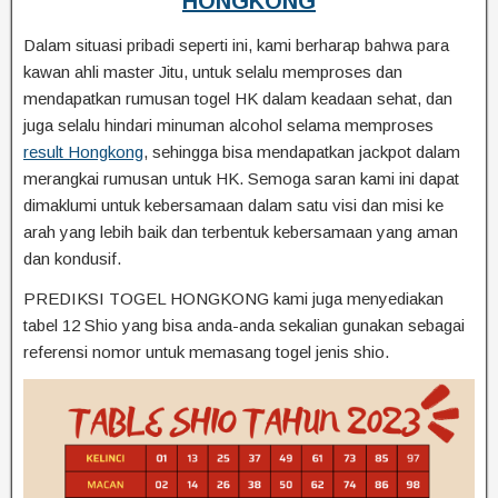
HONGKONG
Dalam situasi pribadi seperti ini, kami berharap bahwa para
kawan ahli master Jitu, untuk selalu memproses dan
mendapatkan rumusan togel HK dalam keadaan sehat, dan
juga selalu hindari minuman alcohol selama memproses
result Hongkong
, sehingga bisa mendapatkan jackpot dalam
merangkai rumusan untuk HK. Semoga saran kami ini dapat
dimaklumi untuk kebersamaan dalam satu visi dan misi ke
arah yang lebih baik dan terbentuk kebersamaan yang aman
dan kondusif.
PREDIKSI TOGEL HONGKONG kami juga menyediakan
tabel 12 Shio yang bisa anda-anda sekalian gunakan sebagai
referensi nomor untuk memasang togel jenis shio.