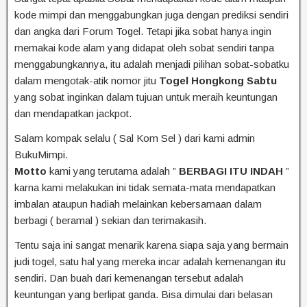
kode mimpi dan menggabungkan juga dengan prediksi sendiri
dan angka dari Forum Togel. Tetapi jika sobat hanya ingin
memakai kode alam yang didapat oleh sobat sendiri tanpa
menggabungkannya, itu adalah menjadi pilihan sobat-sobatku
dalam mengotak-atik nomor jitu
Togel Hongkong Sabtu
yang sobat inginkan dalam tujuan untuk meraih keuntungan
dan mendapatkan jackpot.
Salam kompak selalu ( Sal Kom Sel ) dari kami admin
BukuMimpi.
Motto
kami yang terutama adalah ”
BERBAGI ITU INDAH
”
karna kami melakukan ini tidak semata-mata mendapatkan
imbalan ataupun hadiah melainkan kebersamaan dalam
berbagi ( beramal ) sekian dan terimakasih.
Tentu saja ini sangat menarik karena siapa saja yang bermain
judi togel, satu hal yang mereka incar adalah kemenangan itu
sendiri. Dan buah dari kemenangan tersebut adalah
keuntungan yang berlipat ganda. Bisa dimulai dari belasan