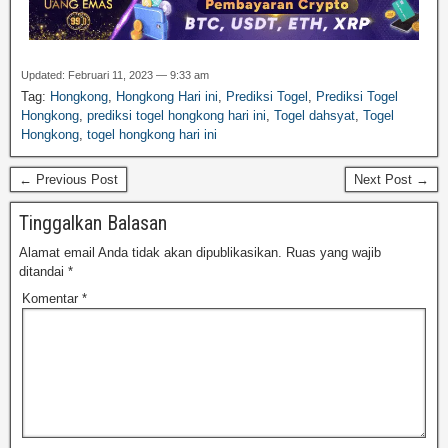
Updated: Februari 11, 2023 — 9:33 am
Tag:
Hongkong
,
Hongkong Hari ini
,
Prediksi Togel
,
Prediksi Togel
Hongkong
,
prediksi togel hongkong hari ini
,
Togel dahsyat
,
Togel
Hongkong
,
togel hongkong hari ini
← Previous Post
Next Post →
Tinggalkan Balasan
Alamat email Anda tidak akan dipublikasikan.
Ruas yang wajib
ditandai
*
Komentar
*