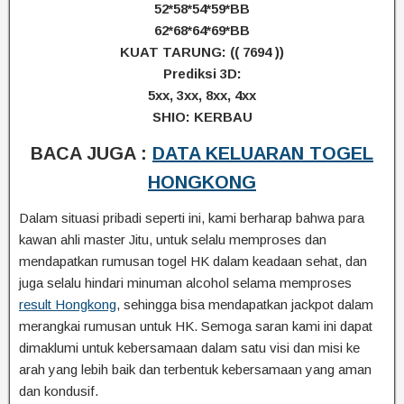
52*58*54*59*BB
62*68*64*69*BB
KUAT TARUNG: (( 7694 ))
Prediksi 3D:
5xx, 3xx, 8xx, 4xx
SHIO: KERBAU
BACA JUGA :
DATA KELUARAN TOGEL
HONGKONG
Dalam situasi pribadi seperti ini, kami berharap bahwa para
kawan ahli master Jitu, untuk selalu memproses dan
mendapatkan rumusan togel HK dalam keadaan sehat, dan
juga selalu hindari minuman alcohol selama memproses
result Hongkong
, sehingga bisa mendapatkan jackpot dalam
merangkai rumusan untuk HK. Semoga saran kami ini dapat
dimaklumi untuk kebersamaan dalam satu visi dan misi ke
arah yang lebih baik dan terbentuk kebersamaan yang aman
dan kondusif.