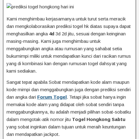
Kami menghimbau kerjasamanya untuk turut serta meracik
dan mengkolaborasikan prediksi togel hk diatas supaya dapat
menghasilkan angka
4d
3d 2d jitu, sesuai dengan keinginan
masing-masing. Kami juga menghimbau untuk
menggabungkan angka atau rumusan yang sahabat setia
bukumimpi miliki untuk mendapatkan kunci dari racikan rumus
yang di kombinasi kan dengan rumusan togel dahsyat yang
kami sediakan.
Sangat tepat apabila Sobat mendapatkan kode alam maupun
kode mimpi dan menggabungkan juga dengan prediksi sendiri
dan angka dari
Forum
Togel
. Tetapi jika sobat hanya ingin
memakai kode alam yang didapat oleh sobat sendiri tanpa
menggabungkannya, itu adalah menjadi pilihan sobat-sobatku
dalam mengotak-atik nomor jitu
Togel Hongkong Sabtu
yang sobat inginkan dalam tujuan untuk meraih keuntungan
dan mendapatkan jackpot.