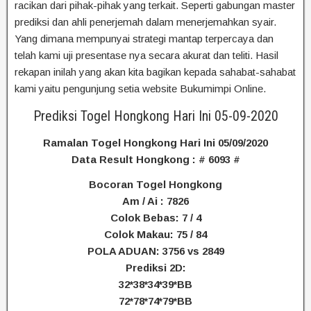
racikan dari pihak-pihak yang terkait. Seperti gabungan master
prediksi dan ahli penerjemah dalam menerjemahkan syair.
Yang dimana mempunyai strategi mantap terpercaya dan
telah kami uji presentase nya secara akurat dan teliti. Hasil
rekapan inilah yang akan kita bagikan kepada sahabat-sahabat
kami yaitu pengunjung setia website Bukumimpi Online.
Prediksi Togel Hongkong Hari Ini 05-09-2020
Ramalan Togel Hongkong Hari Ini 05/09/2020
Data Result Hongkong : # 6093 #
Bocoran Togel Hongkong
Am / Ai : 7826
Colok Bebas: 7 / 4
Colok Makau: 75 / 84
POLA ADUAN: 3756 vs 2849
Prediksi 2D:
32*38*34*39*BB
72*78*74*79*BB