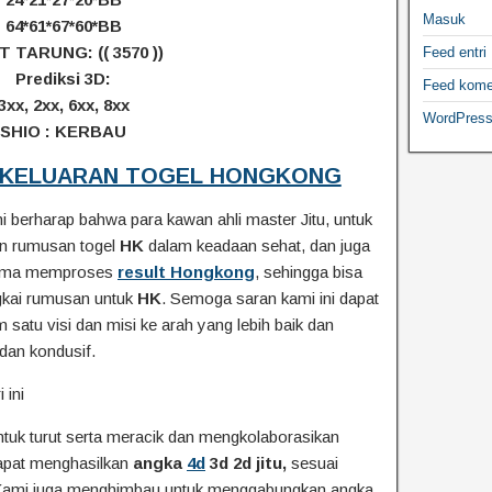
Masuk
64*61*67*60*BB
 TARUNG: (( 3570 ))
Feed entri
Prediksi 3D:
Feed kome
3xx, 2xx, 6xx, 8xx
WordPress
SHIO : KERBAU
 KELUARAN TOGEL HONGKONG
ami berharap bahwa para kawan ahli master Jitu, untuk
n rumusan togel
HK
dalam keadaan sehat, dan juga
elama memproses
result Hongkong
, sehingga bisa
gkai rumusan untuk
HK
. Semoga saran kami ini dapat
satu visi dan misi ke arah yang lebih baik dan
dan kondusif.
uk turut serta meracik dan mengkolaborasikan
apat menghasilkan
angka
4d
3d 2d jitu,
sesuai
 Kami juga menghimbau untuk menggabungkan angka