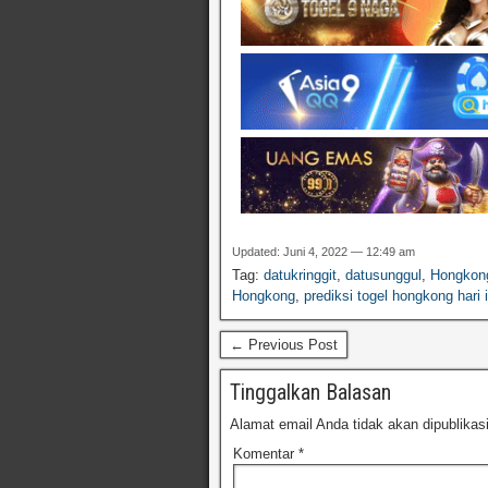
Updated: Juni 4, 2022 — 12:49 am
Tag:
datukringgit
,
datusunggul
,
Hongkon
Hongkong
,
prediksi togel hongkong hari i
← Previous Post
Tinggalkan Balasan
Alamat email Anda tidak akan dipublikas
Komentar
*