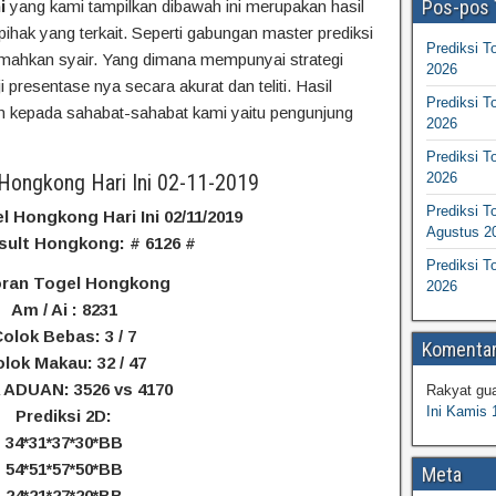
Pos-pos 
ni
yang kami tampilkan dibawah ini merupakan hasil
pihak yang terkait. Seperti gabungan master prediksi
Prediksi T
mahkan syair. Yang dimana mempunyai strategi
2026
 presentase nya secara akurat dan teliti. Hasil
Prediksi T
kan kepada sahabat-sahabat kami yaitu pengunjung
2026
Prediksi T
 Hongkong Hari Ini 02-11-2019
2026
Prediksi T
 Hongkong Hari Ini 02/11/2019
Agustus 2
sult Hongkong: # 6126 #
Prediksi T
ran Togel Hongkong
2026
Am / Ai : 8231
olok Bebas: 3 / 7
Komentar
lok Makau: 32 / 47
 ADUAN: 3526 vs 4170
Rakyat gu
Ini Kamis
Prediksi 2D:
34*31*37*30*BB
54*51*57*50*BB
Meta
24*21*27*20*BB