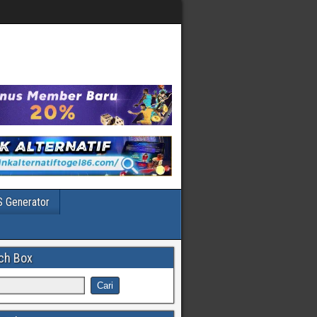
 Generator
ch Box