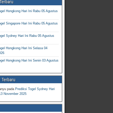
Terbaru
ogel Hongkong Hari Ini Rabu 05 Agustus
ogel Singapore Hari Ini Rabu 05 Agustus
ogel Sydney Hari Ini Rabu 05 Agustus
ogel Hongkong Hari Ini Selasa 04
026
ogel Hongkong Hari Ini Senin 03 Agustus
 Terbaru
anyu
pada
Prediksi Togel Sydney Hari
 13 November 2025