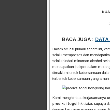
KUAT
BACA JUGA :
DATA
Dalam situasi pribadi seperti ini, k
selalu memproses dan mendapatka
selalu hindari minuman alcohol s
mendapatkan jackpot dalam meran
dimaklumi untuk kebersamaan dalam 
terbentuk kebersamaan yang aman 
Kami menghimbau kerjasamanya unt
prediksi togel hk
diatas supaya d
dengan keinginan masing-masing.