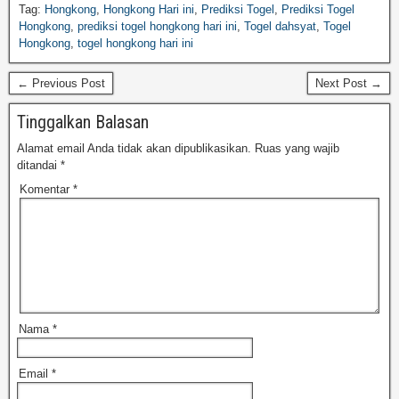
Tag:
Hongkong
,
Hongkong Hari ini
,
Prediksi Togel
,
Prediksi Togel
Hongkong
,
prediksi togel hongkong hari ini
,
Togel dahsyat
,
Togel
Hongkong
,
togel hongkong hari ini
← Previous Post
Next Post →
Tinggalkan Balasan
Alamat email Anda tidak akan dipublikasikan.
Ruas yang wajib
ditandai
*
Komentar
*
Nama
*
Email
*