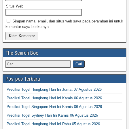
Situs Web
Simpan nama, email, dan situs web saya pada peramban ini untuk
komentar saya berikutnya.
The Search Box
Pos-pos Terbaru
Prediksi Togel Hongkong Hari Ini Jumat 07 Agustus 2026
Prediksi Togel Hongkong Hari Ini Kamis 06 Agustus 2026
Prediksi Togel Singapore Hari Ini Kamis 06 Agustus 2026
Prediksi Togel Sydney Hari Ini Kamis 06 Agustus 2026
Prediksi Togel Hongkong Hari Ini Rabu 05 Agustus 2026