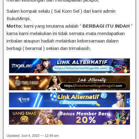
Salam kompak selalu ( Sal Kom Sel ) dari kami admin
BukuMimpi.
Motto:
kami yang terutama adalah ”
BERBAGI ITU INDAH
”
karna kami melakukan ini tidak semata-mata mendapatkan
imbalan ataupun hadiah melainkan kebersamaan dalam
berbagi ( beramal ) sekian dan trimakasih.
Updated: Juni 4, 2022 — 12:49 am