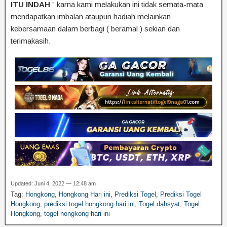
ITU INDAH
” karna kami melakukan ini tidak semata-mata
mendapatkan imbalan ataupun hadiah melainkan
kebersamaan dalam berbagi ( beramal ) sekian dan
terimakasih.
Updated: Juni 4, 2022 — 12:48 am
Tag:
Hongkong
,
Hongkong Hari ini
,
Prediksi Togel
,
Prediksi Togel
Hongkong
,
prediksi togel hongkong hari ini
,
Togel dahsyat
,
Togel
Hongkong
,
togel hongkong hari ini