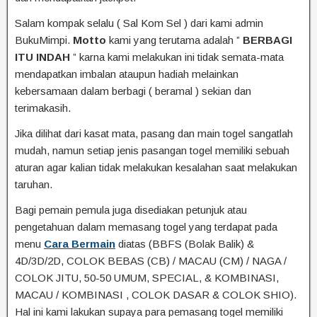
Salam kompak selalu ( Sal Kom Sel ) dari kami admin
BukuMimpi.
Motto
kami yang terutama adalah ”
BERBAGI
ITU INDAH
” karna kami melakukan ini tidak semata-mata
mendapatkan imbalan ataupun hadiah melainkan
kebersamaan dalam berbagi ( beramal ) sekian dan
terimakasih.
Jika dilihat dari kasat mata, pasang dan main togel sangatlah
mudah, namun setiap jenis pasangan togel memiliki sebuah
aturan agar kalian tidak melakukan kesalahan saat melakukan
taruhan.
Bagi pemain pemula juga disediakan petunjuk atau
pengetahuan dalam memasang togel yang terdapat pada
menu
Cara Bermain
diatas (BBFS (Bolak Balik) &
4D/3D/2D, COLOK BEBAS (CB) / MACAU (CM) / NAGA /
COLOK JITU, 50-50 UMUM, SPECIAL, & KOMBINASI,
MACAU / KOMBINASI , COLOK DASAR & COLOK SHIO).
Hal ini kami lakukan supaya para pemasang togel memiliki