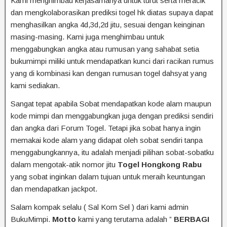
Kami menghimbau kerjasamanya untuk turut serta meracik
dan mengkolaborasikan prediksi togel hk diatas supaya dapat
menghasilkan angka 4d,3d,2d jitu, sesuai dengan keinginan
masing-masing. Kami juga menghimbau untuk
menggabungkan angka atau rumusan yang sahabat setia
bukumimpi miliki untuk mendapatkan kunci dari racikan rumus
yang di kombinasi kan dengan rumusan togel dahsyat yang
kami sediakan.
Sangat tepat apabila Sobat mendapatkan kode alam maupun
kode mimpi dan menggabungkan juga dengan prediksi sendiri
dan angka dari Forum Togel. Tetapi jika sobat hanya ingin
memakai kode alam yang didapat oleh sobat sendiri tanpa
menggabungkannya, itu adalah menjadi pilihan sobat-sobatku
dalam mengotak-atik nomor jitu
Togel Hongkong Rabu
yang sobat inginkan dalam tujuan untuk meraih keuntungan
dan mendapatkan jackpot.
Salam kompak selalu ( Sal Kom Sel ) dari kami admin
BukuMimpi.
Motto
kami yang terutama adalah ”
BERBAGI