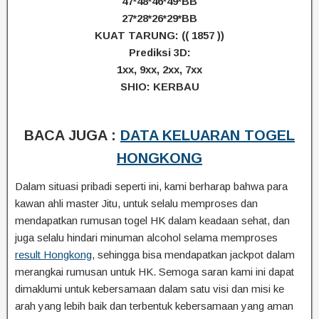
47*48*46*49*BB
27*28*26*29*BB
KUAT TARUNG: (( 1857 ))
Prediksi 3D:
1xx, 9xx, 2xx, 7xx
SHIO: KERBAU
BACA JUGA :
DATA KELUARAN TOGEL
HONGKONG
Dalam situasi pribadi seperti ini, kami berharap bahwa para
kawan ahli master Jitu, untuk selalu memproses dan
mendapatkan rumusan togel HK dalam keadaan sehat, dan
juga selalu hindari minuman alcohol selama memproses
result Hongkong
, sehingga bisa mendapatkan jackpot dalam
merangkai rumusan untuk HK. Semoga saran kami ini dapat
dimaklumi untuk kebersamaan dalam satu visi dan misi ke
arah yang lebih baik dan terbentuk kebersamaan yang aman