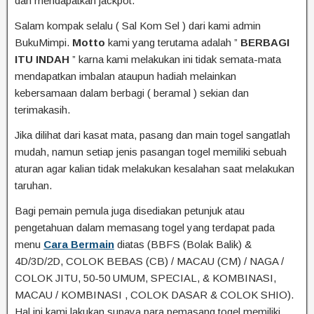
dan mendapatkan jackpot.
Salam kompak selalu ( Sal Kom Sel ) dari kami admin
BukuMimpi.
Motto
kami yang terutama adalah ”
BERBAGI
ITU INDAH
” karna kami melakukan ini tidak semata-mata
mendapatkan imbalan ataupun hadiah melainkan
kebersamaan dalam berbagi ( beramal ) sekian dan
terimakasih.
Jika dilihat dari kasat mata, pasang dan main togel sangatlah
mudah, namun setiap jenis pasangan togel memiliki sebuah
aturan agar kalian tidak melakukan kesalahan saat melakukan
taruhan.
Bagi pemain pemula juga disediakan petunjuk atau
pengetahuan dalam memasang togel yang terdapat pada
menu
Cara Bermain
diatas (BBFS (Bolak Balik) &
4D/3D/2D, COLOK BEBAS (CB) / MACAU (CM) / NAGA /
COLOK JITU, 50-50 UMUM, SPECIAL, & KOMBINASI,
MACAU / KOMBINASI , COLOK DASAR & COLOK SHIO).
Hal ini kami lakukan supaya para pemasang togel memiliki