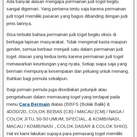
Ada banyak alasan mengapa permainan judi togel begitu
sangat digemari. Yang pertama tentu saja karena permainan
judi togel memiliki pasaran yang bagus dibanding dengan judi
jenis lainnya.
Bisa terbukti bahwa permainan judi togel begitu eksis di
berbagai lapisan masyarakat. Tidak mengenal kasta maupun
gender, semua berbaur menjadi satu dalam permainan judi
togel. Alasan yang kedua tentu karena permainan judi togel
menawarkan keuntungan yang nyata. Setiap siapa saja yang
bermain mempunyai kesempatan dan peluang untuk menang.
Bahkan bagi pemula sekalipun.
Bagi pemain pemula juga disediakan petunjuk atau
pengetahuan dalam memasang togel yang terdapat pada
menu
Cara Bermain
diatas (BBFS (Bolak Balik) &
4D/3D/2D, COLOK BEBAS (CB) / MACAU (CM) / NAGA /
COLOK JITU, 50-50 UMUM, SPECIAL, & KOMBINASI,
MACAU / KOMBINASI , COLOK DASAR & COLOK SHIO).
Hal ini kami lakukan supaya para pemasang togel memiliki