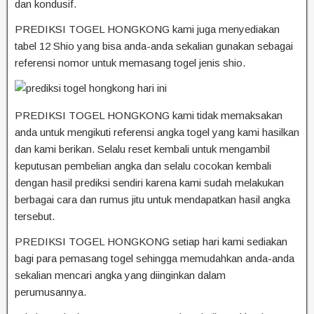
dan kondusif.
PREDIKSI TOGEL HONGKONG kami juga menyediakan
tabel 12 Shio yang bisa anda-anda sekalian gunakan sebagai
referensi nomor untuk memasang togel jenis shio.
PREDIKSI TOGEL HONGKONG kami tidak memaksakan
anda untuk mengikuti referensi angka togel yang kami hasilkan
dan kami berikan. Selalu reset kembali untuk mengambil
keputusan pembelian angka dan selalu cocokan kembali
dengan hasil prediksi sendiri karena kami sudah melakukan
berbagai cara dan rumus jitu untuk mendapatkan hasil angka
tersebut.
PREDIKSI TOGEL HONGKONG setiap hari kami sediakan
bagi para pemasang togel sehingga memudahkan anda-anda
sekalian mencari angka yang diinginkan dalam
perumusannya.