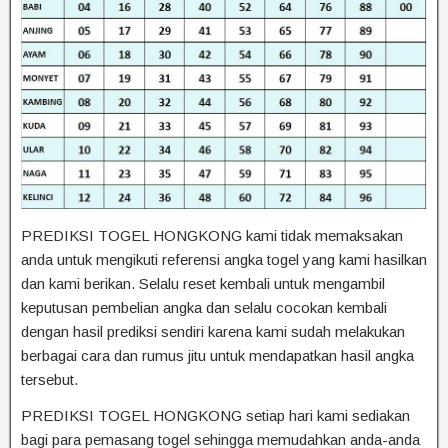
PREDIKSI TOGEL HONGKONG kami tidak memaksakan
anda untuk mengikuti referensi angka togel yang kami hasilkan
dan kami berikan. Selalu reset kembali untuk mengambil
keputusan pembelian angka dan selalu cocokan kembali
dengan hasil prediksi sendiri karena kami sudah melakukan
berbagai cara dan rumus jitu untuk mendapatkan hasil angka
tersebut.
PREDIKSI TOGEL HONGKONG setiap hari kami sediakan
bagi para pemasang togel sehingga memudahkan anda-anda