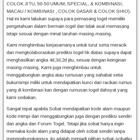
COLOK JITU, 50-50 UMUM, SPECIAL, & KOMBINASI,
MACAU / KOMBINASI , COLOK DASAR & COLOK SHIO).
Hal ini kami lakukan supaya para pemasang togel memiliki
pengetahuan dalam bermain togel dan tidak asal memasang
tetapi sesuai dengan minat taruhan masing-masing.
Kami menghimbau kerjasamanya untuk turut serta meracik
dan mengkolaborasikan prediksi togel hk diatas supaya dapat
menghasilkan angka 4d,3d,2d jitu, sesuai dengan keinginan
masing-masing. Kami juga menghimbau untuk
menggabungkan angka atau rumusan yang sahabat setia
bukumimpi miliki untuk mendapatkan kunci dari racikan rumus
yang di kombinasi kan dengan rumusan togel dahsyat yang
kami sediakan.
Sangat tepat apabila Sobat mendapatkan kode alam maupun
kode mimpi dan menggabungkan juga dengan prediksi sendiri
dan angka dari Forum Togel. Tetapi jika sobat hanya ingin
memakai kode alam yang didapat oleh sobat sendiri tanpa
menggabungkannya, itu adalah menjadi pilihan sobat-sobatku