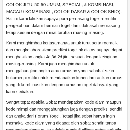
COLOK JITU, 50-50 UMUM, SPECIAL, & KOMBINASI,
MACAU / KOMBINASI , COLOK DASAR & COLOK SHIO).
Hal ini kami lakukan supaya para pemasang togel memiliki
pengetahuan dalam bermain togel dan tidak asal memasang
tetapi sesuai dengan minat taruhan masing-masing.
Kami menghimbau kerjasamanya untuk turut serta meracik
dan mengkolaborasikan prediksi togel hk diatas supaya dapat
menghasilkan angka 4d,3d,2d jitu, sesuai dengan keinginan
masing-masing. Kami juga menghimbau untuk
menggabungkan angka atau rumusan yang sahabat setia
bukumimpi miliki untuk mendapatkan kunci dari racikan rumus
yang di kombinasi kan dengan rumusan togel dahsyat yang
kami sediakan.
Sangat tepat apabila Sobat mendapatkan kode alam maupun
kode mimpi dan menggabungkan juga dengan prediksi sendiri
dan angka dari Forum Togel. Tetapi jika sobat hanya ingin
memakai kode alam yang didapat oleh sobat sendiri tanpa
menggabungkannya, itu adalah menjadi pilihan sobat-sobatku