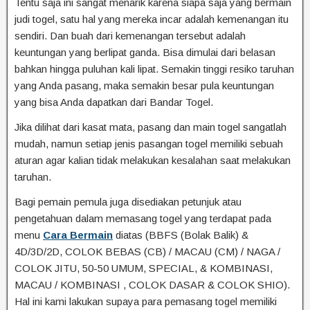
Tentu saja ini sangat menarik karena siapa saja yang bermain
judi togel, satu hal yang mereka incar adalah kemenangan itu
sendiri. Dan buah dari kemenangan tersebut adalah
keuntungan yang berlipat ganda. Bisa dimulai dari belasan
bahkan hingga puluhan kali lipat. Semakin tinggi resiko taruhan
yang Anda pasang, maka semakin besar pula keuntungan
yang bisa Anda dapatkan dari Bandar Togel.
Jika dilihat dari kasat mata, pasang dan main togel sangatlah
mudah, namun setiap jenis pasangan togel memiliki sebuah
aturan agar kalian tidak melakukan kesalahan saat melakukan
taruhan.
Bagi pemain pemula juga disediakan petunjuk atau
pengetahuan dalam memasang togel yang terdapat pada
menu
Cara Bermain
diatas (BBFS (Bolak Balik) &
4D/3D/2D, COLOK BEBAS (CB) / MACAU (CM) / NAGA /
COLOK JITU, 50-50 UMUM, SPECIAL, & KOMBINASI,
MACAU / KOMBINASI , COLOK DASAR & COLOK SHIO).
Hal ini kami lakukan supaya para pemasang togel memiliki