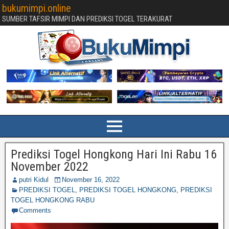
bukumimpi.online
SUMBER TAFSIR MIMPI DAN PREDIKSI TOGEL TERAKURAT
Prediksi Togel Hongkong Hari Ini Rabu 16
November 2022
putri Kidul
November 16, 2022
PREDIKSI TOGEL
,
PREDIKSI TOGEL HONGKONG
,
PREDIKSI
TOGEL HONGKONG RABU
Comments