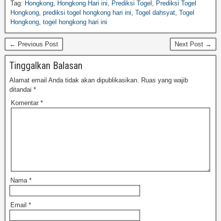
Tag:
Hongkong
,
Hongkong Hari ini
,
Prediksi Togel
,
Prediksi Togel
Hongkong
,
prediksi togel hongkong hari ini
,
Togel dahsyat
,
Togel
Hongkong
,
togel hongkong hari ini
← Previous Post
Next Post →
Tinggalkan Balasan
Alamat email Anda tidak akan dipublikasikan.
Ruas yang wajib
ditandai
*
Komentar
*
Nama
*
Email
*