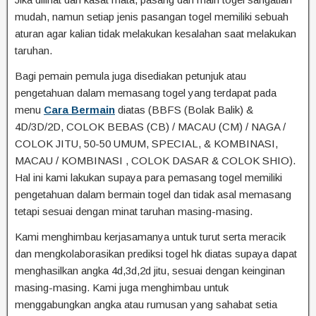
mudah, namun setiap jenis pasangan togel memiliki sebuah
aturan agar kalian tidak melakukan kesalahan saat melakukan
taruhan.
Bagi pemain pemula juga disediakan petunjuk atau
pengetahuan dalam memasang togel yang terdapat pada
menu
Cara Bermain
diatas (BBFS (Bolak Balik) &
4D/3D/2D, COLOK BEBAS (CB) / MACAU (CM) / NAGA /
COLOK JITU, 50-50 UMUM, SPECIAL, & KOMBINASI,
MACAU / KOMBINASI , COLOK DASAR & COLOK SHIO).
Hal ini kami lakukan supaya para pemasang togel memiliki
pengetahuan dalam bermain togel dan tidak asal memasang
tetapi sesuai dengan minat taruhan masing-masing.
Kami menghimbau kerjasamanya untuk turut serta meracik
dan mengkolaborasikan prediksi togel hk diatas supaya dapat
menghasilkan angka 4d,3d,2d jitu, sesuai dengan keinginan
masing-masing. Kami juga menghimbau untuk
menggabungkan angka atau rumusan yang sahabat setia