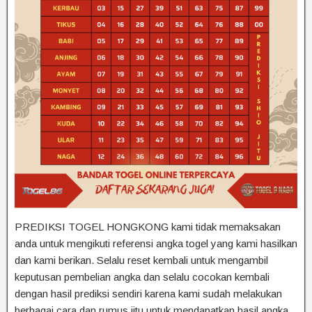
PREDIKSI TOGEL HONGKONG kami tidak memaksakan
anda untuk mengikuti referensi angka togel yang kami hasilkan
dan kami berikan. Selalu reset kembali untuk mengambil
keputusan pembelian angka dan selalu cocokan kembali
dengan hasil prediksi sendiri karena kami sudah melakukan
berbagai cara dan rumus jitu untuk mendapatkan hasil angka