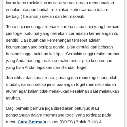
karna kami melakukan ini tidak semata-mata mendapatkan
imbalan ataupun hadiah melainkan kebersamaan dalam
berbagi ( beramal ) sekian dan terimakasih.
Tentu saja ini sangat menarik karena siapa saja yang bermain
judi togel, satu hal yang mereka incar adalah kemenangan itu
sendiri. Dan buah dari kemenangan tersebut adalah
keuntungan yang berlipat ganda. Bisa dimulai dari belasan
bahkan hingga puluhan kali lipat. Semakin tinggi resiko taruhan
yang Anda pasang, maka semakin besar pula keuntungan
yang bisa Anda dapatkan dari Bandar Togel.
Jika dilihat dari kasat mata, pasang dan main togel sangatlah
mudah, namun setiap jenis pasangan togel memiliki sebuah
aturan agar kalian tidak melakukan kesalahan saat melakukan
taruhan.
Bagi pemain pemula juga disediakan petunjuk atau
pengetahuan dalam memasang togel yang terdapat pada
menu
Cara Bermain
diatas (BBFS (Bolak Balik) &