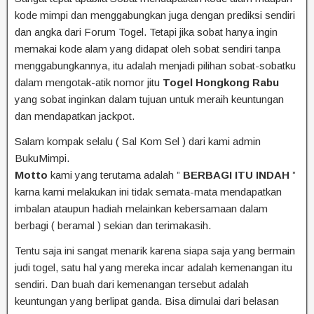
kode mimpi dan menggabungkan juga dengan prediksi sendiri
dan angka dari Forum Togel. Tetapi jika sobat hanya ingin
memakai kode alam yang didapat oleh sobat sendiri tanpa
menggabungkannya, itu adalah menjadi pilihan sobat-sobatku
dalam mengotak-atik nomor jitu
Togel Hongkong Rabu
yang sobat inginkan dalam tujuan untuk meraih keuntungan
dan mendapatkan jackpot.
Salam kompak selalu ( Sal Kom Sel ) dari kami admin
BukuMimpi.
Motto
kami yang terutama adalah ”
BERBAGI ITU INDAH
”
karna kami melakukan ini tidak semata-mata mendapatkan
imbalan ataupun hadiah melainkan kebersamaan dalam
berbagi ( beramal ) sekian dan terimakasih.
Tentu saja ini sangat menarik karena siapa saja yang bermain
judi togel, satu hal yang mereka incar adalah kemenangan itu
sendiri. Dan buah dari kemenangan tersebut adalah
keuntungan yang berlipat ganda. Bisa dimulai dari belasan