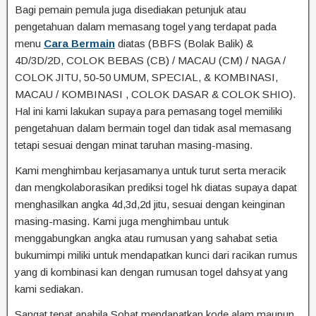
Bagi pemain pemula juga disediakan petunjuk atau
pengetahuan dalam memasang togel yang terdapat pada
menu
Cara Bermain
diatas (BBFS (Bolak Balik) &
4D/3D/2D, COLOK BEBAS (CB) / MACAU (CM) / NAGA /
COLOK JITU, 50-50 UMUM, SPECIAL, & KOMBINASI,
MACAU / KOMBINASI , COLOK DASAR & COLOK SHIO).
Hal ini kami lakukan supaya para pemasang togel memiliki
pengetahuan dalam bermain togel dan tidak asal memasang
tetapi sesuai dengan minat taruhan masing-masing.
Kami menghimbau kerjasamanya untuk turut serta meracik
dan mengkolaborasikan prediksi togel hk diatas supaya dapat
menghasilkan angka 4d,3d,2d jitu, sesuai dengan keinginan
masing-masing. Kami juga menghimbau untuk
menggabungkan angka atau rumusan yang sahabat setia
bukumimpi miliki untuk mendapatkan kunci dari racikan rumus
yang di kombinasi kan dengan rumusan togel dahsyat yang
kami sediakan.
Sangat tepat apabila Sobat mendapatkan kode alam maupun