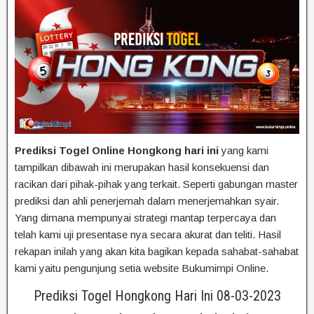
Prediksi Togel Online Hongkong hari ini
yang kami
tampilkan dibawah ini merupakan hasil konsekuensi dan
racikan dari pihak-pihak yang terkait. Seperti gabungan master
prediksi dan ahli penerjemah dalam menerjemahkan syair.
Yang dimana mempunyai strategi mantap terpercaya dan
telah kami uji presentase nya secara akurat dan teliti. Hasil
rekapan inilah yang akan kita bagikan kepada sahabat-sahabat
kami yaitu pengunjung setia website Bukumimpi Online.
Prediksi Togel Hongkong Hari Ini 08-03-2023