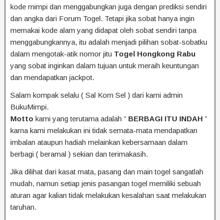
kode mimpi dan menggabungkan juga dengan prediksi sendiri
dan angka dari Forum Togel. Tetapi jika sobat hanya ingin
memakai kode alam yang didapat oleh sobat sendiri tanpa
menggabungkannya, itu adalah menjadi pilihan sobat-sobatku
dalam mengotak-atik nomor jitu
Togel Hongkong Rabu
yang sobat inginkan dalam tujuan untuk meraih keuntungan
dan mendapatkan jackpot.
Salam kompak selalu ( Sal Kom Sel ) dari kami admin
BukuMimpi.
Motto
kami yang terutama adalah ”
BERBAGI ITU INDAH
”
karna kami melakukan ini tidak semata-mata mendapatkan
imbalan ataupun hadiah melainkan kebersamaan dalam
berbagi ( beramal ) sekian dan terimakasih.
Jika dilihat dari kasat mata, pasang dan main togel sangatlah
mudah, namun setiap jenis pasangan togel memiliki sebuah
aturan agar kalian tidak melakukan kesalahan saat melakukan
taruhan.