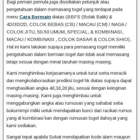
Bagi pemain pemula juga disediakan petunjuk atau
pengetahuan dalam memasang togel yang terdapat pada
menu
Cara Bermain
diatas (BBFS (Bolak Balik) &
4D/3D/2D, COLOK BEBAS (CB) / MACAU (CM) / NAGA /
COLOK JITU, 50-50 UMUM, SPECIAL, & KOMBINASI,
MACAU / KOMBINASI , COLOK DASAR & COLOK SHIO).
Hal ini kami lakukan supaya para pemasang togel memiliki
pengetahuan dalam bermain togel dan tidak asal memasang
tetapi sesuai dengan minat taruhan masing-masing.
Kami menghimbau kerjasamanya untuk turut serta meracik
dan mengkolaborasikan prediksi togel hk diatas supaya dapat
menghasilkan angka 4d,3d,2d jitu, sesuai dengan keinginan
masing-masing. Kami juga menghimbau untuk
menggabungkan angka atau rumusan yang sahabat setia
bukumimpi miliki untuk mendapatkan kunci dari racikan rumus
yang di kombinasi kan dengan rumusan togel dahsyat yang
kami sediakan.
Sangat tepat apabila Sobat mendapatkan kode alam maupun