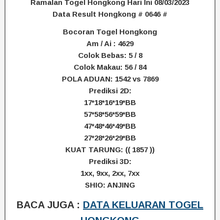
Ramalan Togel Hongkong Hari Ini 08/03/2023
Data Result Hongkong # 0646 #
Bocoran Togel Hongkong
Am / Ai : 4629
Colok Bebas: 5 / 8
Colok Makau: 56 / 84
POLA ADUAN: 1542 vs 7869
Prediksi 2D:
17*18*16*19*BB
57*58*56*59*BB
47*48*46*49*BB
27*28*26*29*BB
KUAT TARUNG: (( 1857 ))
Prediksi 3D:
1xx, 9xx, 2xx, 7xx
SHIO: ANJING
BACA JUGA :
DATA KELUARAN TOGEL