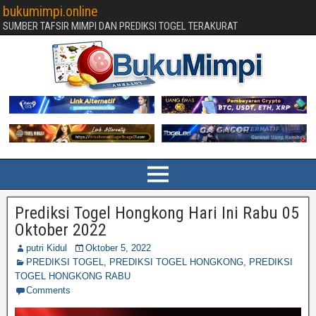
bukumimpi.online
SUMBER TAFSIR MIMPI DAN PREDIKSI TOGEL TERAKURAT
Prediksi Togel Hongkong Hari Ini Rabu 05
Oktober 2022
putri Kidul
Oktober 5, 2022
PREDIKSI TOGEL
,
PREDIKSI TOGEL HONGKONG
,
PREDIKSI
TOGEL HONGKONG RABU
Comments