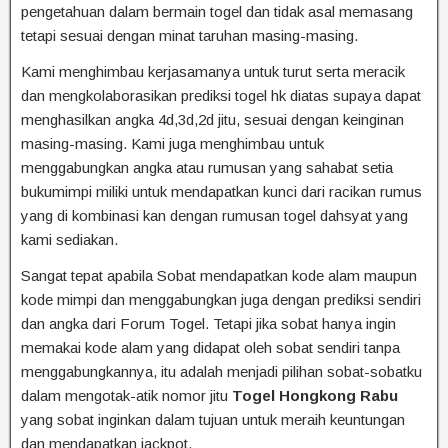
pengetahuan dalam bermain togel dan tidak asal memasang
tetapi sesuai dengan minat taruhan masing-masing.
Kami menghimbau kerjasamanya untuk turut serta meracik
dan mengkolaborasikan prediksi togel hk diatas supaya dapat
menghasilkan angka 4d,3d,2d jitu, sesuai dengan keinginan
masing-masing. Kami juga menghimbau untuk
menggabungkan angka atau rumusan yang sahabat setia
bukumimpi miliki untuk mendapatkan kunci dari racikan rumus
yang di kombinasi kan dengan rumusan togel dahsyat yang
kami sediakan.
Sangat tepat apabila Sobat mendapatkan kode alam maupun
kode mimpi dan menggabungkan juga dengan prediksi sendiri
dan angka dari Forum Togel. Tetapi jika sobat hanya ingin
memakai kode alam yang didapat oleh sobat sendiri tanpa
menggabungkannya, itu adalah menjadi pilihan sobat-sobatku
dalam mengotak-atik nomor jitu
Togel Hongkong Rabu
yang sobat inginkan dalam tujuan untuk meraih keuntungan
dan mendapatkan jackpot.