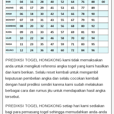
PREDIKSI TOGEL HONGKONG kami tidak memaksakan
anda untuk mengikuti referensi angka togel yang kami hasilkan
dan kami berikan. Selalu reset kembali untuk mengambil
keputusan pembelian angka dan selalu cocokan kembali
dengan hasil prediksi sendiri karena kami sudah melakukan
berbagai cara dan rumus jitu untuk mendapatkan hasil angka
tersebut.
PREDIKSI TOGEL HONGKONG setiap hari kami sediakan
bagi para pemasang togel sehingga memudahkan anda-anda