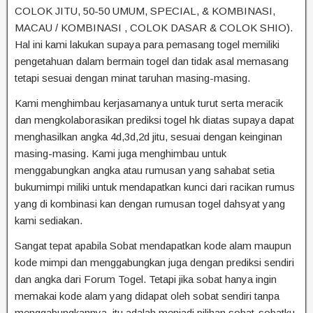
COLOK JITU, 50-50 UMUM, SPECIAL, & KOMBINASI,
MACAU / KOMBINASI , COLOK DASAR & COLOK SHIO).
Hal ini kami lakukan supaya para pemasang togel memiliki
pengetahuan dalam bermain togel dan tidak asal memasang
tetapi sesuai dengan minat taruhan masing-masing.
Kami menghimbau kerjasamanya untuk turut serta meracik
dan mengkolaborasikan prediksi togel hk diatas supaya dapat
menghasilkan angka 4d,3d,2d jitu, sesuai dengan keinginan
masing-masing. Kami juga menghimbau untuk
menggabungkan angka atau rumusan yang sahabat setia
bukumimpi miliki untuk mendapatkan kunci dari racikan rumus
yang di kombinasi kan dengan rumusan togel dahsyat yang
kami sediakan.
Sangat tepat apabila Sobat mendapatkan kode alam maupun
kode mimpi dan menggabungkan juga dengan prediksi sendiri
dan angka dari Forum Togel. Tetapi jika sobat hanya ingin
memakai kode alam yang didapat oleh sobat sendiri tanpa
menggabungkannya, itu adalah menjadi pilihan sobat-sobatku