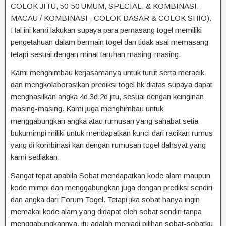
COLOK JITU, 50-50 UMUM, SPECIAL, & KOMBINASI,
MACAU / KOMBINASI , COLOK DASAR & COLOK SHIO).
Hal ini kami lakukan supaya para pemasang togel memiliki
pengetahuan dalam bermain togel dan tidak asal memasang
tetapi sesuai dengan minat taruhan masing-masing.
Kami menghimbau kerjasamanya untuk turut serta meracik
dan mengkolaborasikan prediksi togel hk diatas supaya dapat
menghasilkan angka 4d,3d,2d jitu, sesuai dengan keinginan
masing-masing. Kami juga menghimbau untuk
menggabungkan angka atau rumusan yang sahabat setia
bukumimpi miliki untuk mendapatkan kunci dari racikan rumus
yang di kombinasi kan dengan rumusan togel dahsyat yang
kami sediakan.
Sangat tepat apabila Sobat mendapatkan kode alam maupun
kode mimpi dan menggabungkan juga dengan prediksi sendiri
dan angka dari Forum Togel. Tetapi jika sobat hanya ingin
memakai kode alam yang didapat oleh sobat sendiri tanpa
menggabungkannya, itu adalah menjadi pilihan sobat-sobatku