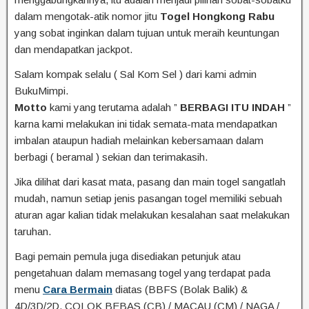
dalam mengotak-atik nomor jitu
Togel Hongkong Rabu
yang sobat inginkan dalam tujuan untuk meraih keuntungan
dan mendapatkan jackpot.
Salam kompak selalu ( Sal Kom Sel ) dari kami admin
BukuMimpi.
Motto
kami yang terutama adalah ”
BERBAGI ITU INDAH
”
karna kami melakukan ini tidak semata-mata mendapatkan
imbalan ataupun hadiah melainkan kebersamaan dalam
berbagi ( beramal ) sekian dan terimakasih.
Jika dilihat dari kasat mata, pasang dan main togel sangatlah
mudah, namun setiap jenis pasangan togel memiliki sebuah
aturan agar kalian tidak melakukan kesalahan saat melakukan
taruhan.
Bagi pemain pemula juga disediakan petunjuk atau
pengetahuan dalam memasang togel yang terdapat pada
menu
Cara Bermain
diatas (BBFS (Bolak Balik) &
4D/3D/2D, COLOK BEBAS (CB) / MACAU (CM) / NAGA /