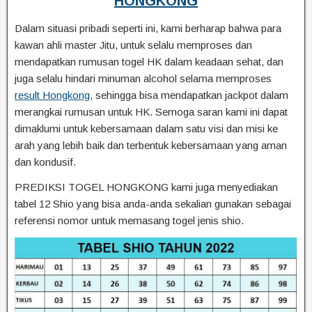
HONGKONG
Dalam situasi pribadi seperti ini, kami berharap bahwa para
kawan ahli master Jitu, untuk selalu memproses dan
mendapatkan rumusan togel HK dalam keadaan sehat, dan
juga selalu hindari minuman alcohol selama memproses
result Hongkong
, sehingga bisa mendapatkan jackpot dalam
merangkai rumusan untuk HK. Semoga saran kami ini dapat
dimaklumi untuk kebersamaan dalam satu visi dan misi ke
arah yang lebih baik dan terbentuk kebersamaan yang aman
dan kondusif.
PREDIKSI TOGEL HONGKONG kami juga menyediakan
tabel 12 Shio yang bisa anda-anda sekalian gunakan sebagai
referensi nomor untuk memasang togel jenis shio.