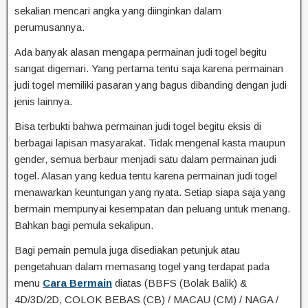
sekalian mencari angka yang diinginkan dalam
perumusannya.
Ada banyak alasan mengapa permainan judi togel begitu
sangat digemari. Yang pertama tentu saja karena permainan
judi togel memiliki pasaran yang bagus dibanding dengan judi
jenis lainnya.
Bisa terbukti bahwa permainan judi togel begitu eksis di
berbagai lapisan masyarakat. Tidak mengenal kasta maupun
gender, semua berbaur menjadi satu dalam permainan judi
togel. Alasan yang kedua tentu karena permainan judi togel
menawarkan keuntungan yang nyata. Setiap siapa saja yang
bermain mempunyai kesempatan dan peluang untuk menang.
Bahkan bagi pemula sekalipun.
Bagi pemain pemula juga disediakan petunjuk atau
pengetahuan dalam memasang togel yang terdapat pada
menu
Cara Bermain
diatas (BBFS (Bolak Balik) &
4D/3D/2D, COLOK BEBAS (CB) / MACAU (CM) / NAGA /