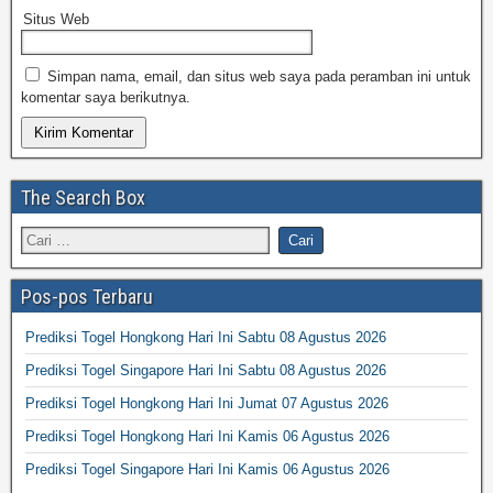
Situs Web
Simpan nama, email, dan situs web saya pada peramban ini untuk
komentar saya berikutnya.
The Search Box
Pos-pos Terbaru
Prediksi Togel Hongkong Hari Ini Sabtu 08 Agustus 2026
Prediksi Togel Singapore Hari Ini Sabtu 08 Agustus 2026
Prediksi Togel Hongkong Hari Ini Jumat 07 Agustus 2026
Prediksi Togel Hongkong Hari Ini Kamis 06 Agustus 2026
Prediksi Togel Singapore Hari Ini Kamis 06 Agustus 2026