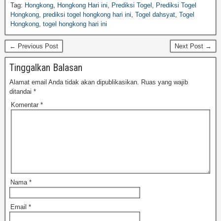
Tag:
Hongkong
,
Hongkong Hari ini
,
Prediksi Togel
,
Prediksi Togel
Hongkong
,
prediksi togel hongkong hari ini
,
Togel dahsyat
,
Togel
Hongkong
,
togel hongkong hari ini
← Previous Post
Next Post →
Tinggalkan Balasan
Alamat email Anda tidak akan dipublikasikan.
Ruas yang wajib
ditandai
*
Komentar
*
Nama
*
Email
*