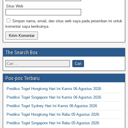
Situs Web
Simpan nama, email, dan situs web saya pada peramban ini untuk
komentar saya berikutnya.
The Search Box
Pos-pos Terbaru
Prediksi Togel Hongkong Hari Ini Kamis 06 Agustus 2026
Prediksi Togel Singapore Hari Ini Kamis 06 Agustus 2026
Prediksi Togel Sydney Hari Ini Kamis 06 Agustus 2026
Prediksi Togel Hongkong Hari Ini Rabu 05 Agustus 2026
Prediksi Togel Singapore Hari Ini Rabu 05 Agustus 2026