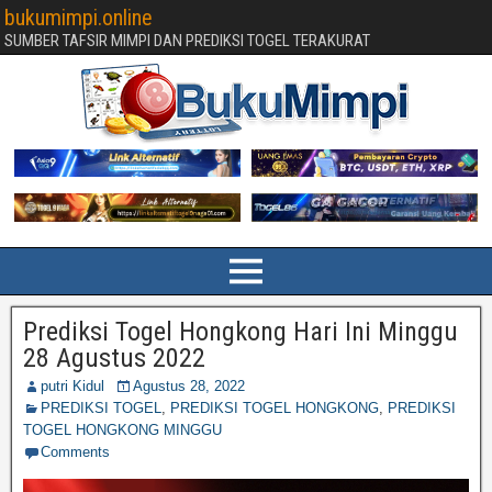
bukumimpi.online
SUMBER TAFSIR MIMPI DAN PREDIKSI TOGEL TERAKURAT
Prediksi Togel Hongkong Hari Ini Minggu
28 Agustus 2022
putri Kidul
Agustus 28, 2022
PREDIKSI TOGEL
,
PREDIKSI TOGEL HONGKONG
,
PREDIKSI
TOGEL HONGKONG MINGGU
Comments