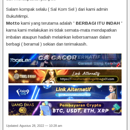
Salam kompak selalu ( Sal Kom Sel ) dari kami admin
BukuMimpi.
Motto
kami yang terutama adalah ”
BERBAGI ITU INDAH
”
karna kami melakukan ini tidak semata-mata mendapatkan
imbalan ataupun hadiah melainkan kebersamaan dalam
berbagi ( beramal ) sekian dan terimakasih.
Updated: Agustus 28, 2022 — 10:28 am