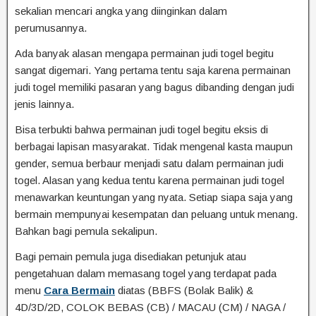
sekalian mencari angka yang diinginkan dalam
perumusannya.
Ada banyak alasan mengapa permainan judi togel begitu
sangat digemari. Yang pertama tentu saja karena permainan
judi togel memiliki pasaran yang bagus dibanding dengan judi
jenis lainnya.
Bisa terbukti bahwa permainan judi togel begitu eksis di
berbagai lapisan masyarakat. Tidak mengenal kasta maupun
gender, semua berbaur menjadi satu dalam permainan judi
togel. Alasan yang kedua tentu karena permainan judi togel
menawarkan keuntungan yang nyata. Setiap siapa saja yang
bermain mempunyai kesempatan dan peluang untuk menang.
Bahkan bagi pemula sekalipun.
Bagi pemain pemula juga disediakan petunjuk atau
pengetahuan dalam memasang togel yang terdapat pada
menu
Cara Bermain
diatas (BBFS (Bolak Balik) &
4D/3D/2D, COLOK BEBAS (CB) / MACAU (CM) / NAGA /