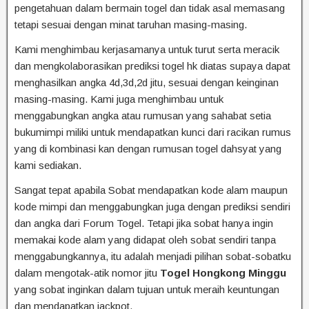
pengetahuan dalam bermain togel dan tidak asal memasang
tetapi sesuai dengan minat taruhan masing-masing.
Kami menghimbau kerjasamanya untuk turut serta meracik
dan mengkolaborasikan prediksi togel hk diatas supaya dapat
menghasilkan angka 4d,3d,2d jitu, sesuai dengan keinginan
masing-masing. Kami juga menghimbau untuk
menggabungkan angka atau rumusan yang sahabat setia
bukumimpi miliki untuk mendapatkan kunci dari racikan rumus
yang di kombinasi kan dengan rumusan togel dahsyat yang
kami sediakan.
Sangat tepat apabila Sobat mendapatkan kode alam maupun
kode mimpi dan menggabungkan juga dengan prediksi sendiri
dan angka dari Forum Togel. Tetapi jika sobat hanya ingin
memakai kode alam yang didapat oleh sobat sendiri tanpa
menggabungkannya, itu adalah menjadi pilihan sobat-sobatku
dalam mengotak-atik nomor jitu
Togel Hongkong Minggu
yang sobat inginkan dalam tujuan untuk meraih keuntungan
dan mendapatkan jackpot.