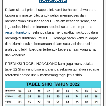
HONGKONG
Dalam situasi pribadi seperti ini, kami berharap bahwa para
kawan ahli master Jitu, untuk selalu memproses dan
mendapatkan rumusan togel HK dalam keadaan sehat, dan
juga selalu hindari minuman alcohol selama memproses
result Hongkong
, sehingga bisa mendapatkan jackpot dalam
merangkai rumusan untuk HK. Semoga saran kami ini dapat
dimaklumi untuk kebersamaan dalam satu visi dan misi ke
arah yang lebih baik dan terbentuk kebersamaan yang aman
dan kondusif.
PREDIKSI TOGEL HONGKONG kami juga menyediakan
tabel 12 Shio yang bisa anda-anda sekalian gunakan sebagai
referensi nomor untuk memasang togel jenis shio.