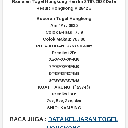
Ramalan Togel Hongkong Hari Ini 24/07/2022
Data
Result Hongkong # 2842 #
Bocoran Togel Hongkong
Am / Ai : 6835
Colok Bebas: 7 / 9
Colok Makau: 78 / 96
POLA ADUAN: 2763 vs 4985
Prediksi 2D:
24*29*28*25*BB
74*79*78*75*BB
64*69*68*65*BB
34*39*38*35*BB
KUAT TARUNG: (( 2974 ))
Prediksi 3D:
2xx, 5xx, 3xx, 4xx
SHIO: KAMBING
BACA JUGA :
DATA KELUARAN TOGEL