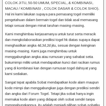
COLOK JITU, 50-50 UMUM, SPECIAL, & KOMBINASI,
MACAU / KOMBINASI , COLOK DASAR & COLOK SHIO).
Hal ini kami lakukan supaya para pemasang togel memiliki
pengetahuan dalam bermain togel dan tidak asal memasang
tetapi sesuai dengan minat taruhan masing-masing.
Kami menghimbau kerjasamanya untuk turut serta meracik
dan mengkolaborasikan prediksi togel hk diatas supaya dapat
menghasilkan angka 4d,3d,2d jitu, sesuai dengan keinginan
masing-masing. Kami juga menghimbau untuk
menggabungkan angka atau rumusan yang sahabat setia
bukumimpi miliki untuk mendapatkan kunci dari racikan rumus
yang di kombinasi kan dengan rumusan togel dahsyat yang
kami sediakan.
Sangat tepat apabila Sobat mendapatkan kode alam maupun
kode mimpi dan menggabungkan juga dengan prediksi sendiri
dan angka dari Forum Togel. Tetapi jika sobat hanya ingin
memakai kode alam yang didapat oleh sobat sendiri tanpa
menggabungkannya, itu adalah menjadi pilihan sobat-sobatku