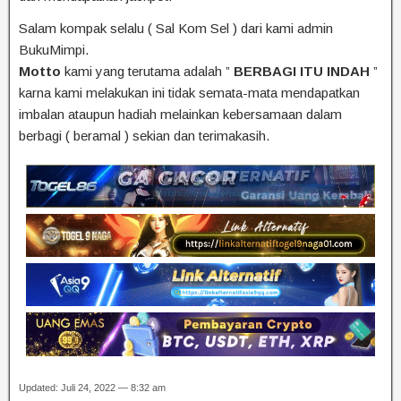
Salam kompak selalu ( Sal Kom Sel ) dari kami admin
BukuMimpi.
Motto
kami yang terutama adalah ”
BERBAGI ITU INDAH
”
karna kami melakukan ini tidak semata-mata mendapatkan
imbalan ataupun hadiah melainkan kebersamaan dalam
berbagi ( beramal ) sekian dan terimakasih.
Updated: Juli 24, 2022 — 8:32 am