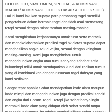
COLOK JITU, 50-50 UMUM, SPECIAL, & KOMBINASI,
MACAU / KOMBINASI , COLOK DASAR & COLOK SHIO).
Hal ini kami lakukan supaya para pemasang togel memiliki
pengetahuan dalam bermain togel dan tidak asal memasang
tetapi sesuai dengan minat taruhan masing-masing.
Kami menghimbau kerjasamanya untuk turut serta meracik
dan mengkolaborasikan prediksi togel hk diatas supaya dapat
menghasilkan angka 4d,3d,2d jitu, sesuai dengan keinginan
masing-masing. Kami juga menghimbau untuk
menggabungkan angka atau rumusan yang sahabat setia
bukumimpi miliki untuk mendapatkan kunci dari racikan rumus
yang di kombinasi kan dengan rumusan togel dahsyat yang
kami sediakan.
Sangat tepat apabila Sobat mendapatkan kode alam maupun
kode mimpi dan menggabungkan juga dengan prediksi sendiri
dan angka dari Forum Togel. Tetapi jika sobat hanya ingin
memakai kode alam yang didapat oleh sobat sendiri tanpa
menggabungkannya, itu adalah menjadi pilihan sobat-sobatku