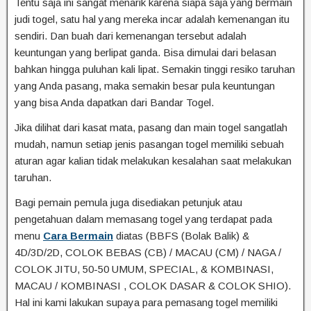
Tentu saja ini sangat menarik karena siapa saja yang bermain
judi togel, satu hal yang mereka incar adalah kemenangan itu
sendiri. Dan buah dari kemenangan tersebut adalah
keuntungan yang berlipat ganda. Bisa dimulai dari belasan
bahkan hingga puluhan kali lipat. Semakin tinggi resiko taruhan
yang Anda pasang, maka semakin besar pula keuntungan
yang bisa Anda dapatkan dari Bandar Togel.
Jika dilihat dari kasat mata, pasang dan main togel sangatlah
mudah, namun setiap jenis pasangan togel memiliki sebuah
aturan agar kalian tidak melakukan kesalahan saat melakukan
taruhan.
Bagi pemain pemula juga disediakan petunjuk atau
pengetahuan dalam memasang togel yang terdapat pada
menu
Cara Bermain
diatas (BBFS (Bolak Balik) &
4D/3D/2D, COLOK BEBAS (CB) / MACAU (CM) / NAGA /
COLOK JITU, 50-50 UMUM, SPECIAL, & KOMBINASI,
MACAU / KOMBINASI , COLOK DASAR & COLOK SHIO).
Hal ini kami lakukan supaya para pemasang togel memiliki