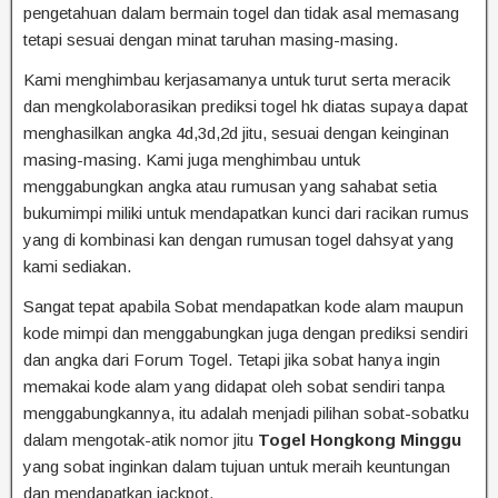
pengetahuan dalam bermain togel dan tidak asal memasang
tetapi sesuai dengan minat taruhan masing-masing.
Kami menghimbau kerjasamanya untuk turut serta meracik
dan mengkolaborasikan prediksi togel hk diatas supaya dapat
menghasilkan angka 4d,3d,2d jitu, sesuai dengan keinginan
masing-masing. Kami juga menghimbau untuk
menggabungkan angka atau rumusan yang sahabat setia
bukumimpi miliki untuk mendapatkan kunci dari racikan rumus
yang di kombinasi kan dengan rumusan togel dahsyat yang
kami sediakan.
Sangat tepat apabila Sobat mendapatkan kode alam maupun
kode mimpi dan menggabungkan juga dengan prediksi sendiri
dan angka dari Forum Togel. Tetapi jika sobat hanya ingin
memakai kode alam yang didapat oleh sobat sendiri tanpa
menggabungkannya, itu adalah menjadi pilihan sobat-sobatku
dalam mengotak-atik nomor jitu
Togel Hongkong Minggu
yang sobat inginkan dalam tujuan untuk meraih keuntungan
dan mendapatkan jackpot.