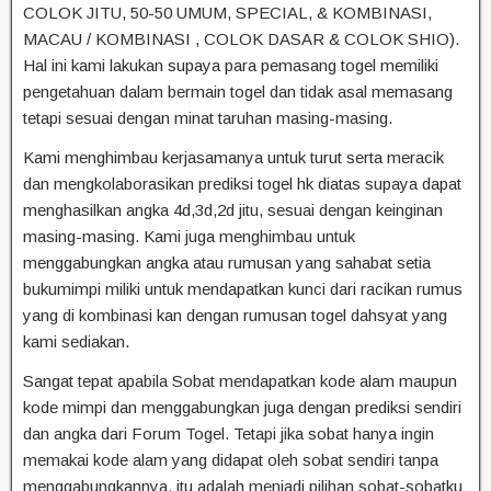
COLOK JITU, 50-50 UMUM, SPECIAL, & KOMBINASI,
MACAU / KOMBINASI , COLOK DASAR & COLOK SHIO).
Hal ini kami lakukan supaya para pemasang togel memiliki
pengetahuan dalam bermain togel dan tidak asal memasang
tetapi sesuai dengan minat taruhan masing-masing.
Kami menghimbau kerjasamanya untuk turut serta meracik
dan mengkolaborasikan prediksi togel hk diatas supaya dapat
menghasilkan angka 4d,3d,2d jitu, sesuai dengan keinginan
masing-masing. Kami juga menghimbau untuk
menggabungkan angka atau rumusan yang sahabat setia
bukumimpi miliki untuk mendapatkan kunci dari racikan rumus
yang di kombinasi kan dengan rumusan togel dahsyat yang
kami sediakan.
Sangat tepat apabila Sobat mendapatkan kode alam maupun
kode mimpi dan menggabungkan juga dengan prediksi sendiri
dan angka dari Forum Togel. Tetapi jika sobat hanya ingin
memakai kode alam yang didapat oleh sobat sendiri tanpa
menggabungkannya, itu adalah menjadi pilihan sobat-sobatku