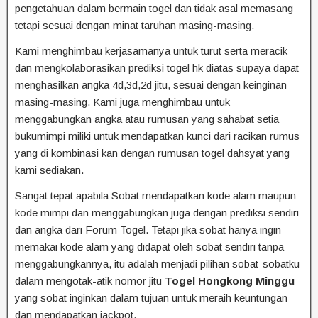
pengetahuan dalam bermain togel dan tidak asal memasang
tetapi sesuai dengan minat taruhan masing-masing.
Kami menghimbau kerjasamanya untuk turut serta meracik
dan mengkolaborasikan prediksi togel hk diatas supaya dapat
menghasilkan angka 4d,3d,2d jitu, sesuai dengan keinginan
masing-masing. Kami juga menghimbau untuk
menggabungkan angka atau rumusan yang sahabat setia
bukumimpi miliki untuk mendapatkan kunci dari racikan rumus
yang di kombinasi kan dengan rumusan togel dahsyat yang
kami sediakan.
Sangat tepat apabila Sobat mendapatkan kode alam maupun
kode mimpi dan menggabungkan juga dengan prediksi sendiri
dan angka dari Forum Togel. Tetapi jika sobat hanya ingin
memakai kode alam yang didapat oleh sobat sendiri tanpa
menggabungkannya, itu adalah menjadi pilihan sobat-sobatku
dalam mengotak-atik nomor jitu
Togel Hongkong Minggu
yang sobat inginkan dalam tujuan untuk meraih keuntungan
dan mendapatkan jackpot.