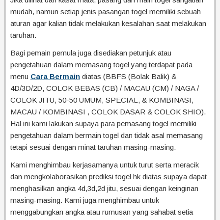
mudah, namun setiap jenis pasangan togel memiliki sebuah
aturan agar kalian tidak melakukan kesalahan saat melakukan
taruhan.
Bagi pemain pemula juga disediakan petunjuk atau
pengetahuan dalam memasang togel yang terdapat pada
menu
Cara Bermain
diatas (BBFS (Bolak Balik) &
4D/3D/2D, COLOK BEBAS (CB) / MACAU (CM) / NAGA /
COLOK JITU, 50-50 UMUM, SPECIAL, & KOMBINASI,
MACAU / KOMBINASI , COLOK DASAR & COLOK SHIO).
Hal ini kami lakukan supaya para pemasang togel memiliki
pengetahuan dalam bermain togel dan tidak asal memasang
tetapi sesuai dengan minat taruhan masing-masing.
Kami menghimbau kerjasamanya untuk turut serta meracik
dan mengkolaborasikan prediksi togel hk diatas supaya dapat
menghasilkan angka 4d,3d,2d jitu, sesuai dengan keinginan
masing-masing. Kami juga menghimbau untuk
menggabungkan angka atau rumusan yang sahabat setia