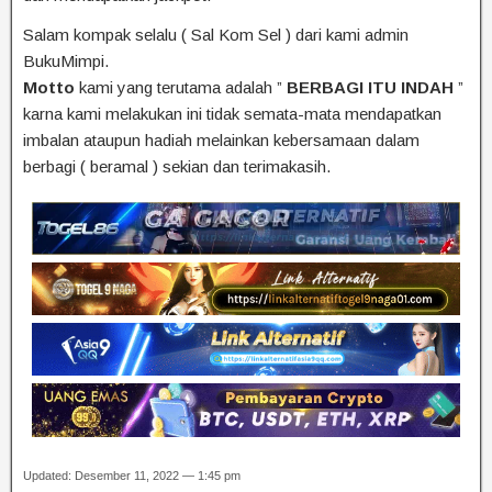
Salam kompak selalu ( Sal Kom Sel ) dari kami admin
BukuMimpi.
Motto
kami yang terutama adalah ”
BERBAGI ITU INDAH
”
karna kami melakukan ini tidak semata-mata mendapatkan
imbalan ataupun hadiah melainkan kebersamaan dalam
berbagi ( beramal ) sekian dan terimakasih.
Updated: Desember 11, 2022 — 1:45 pm