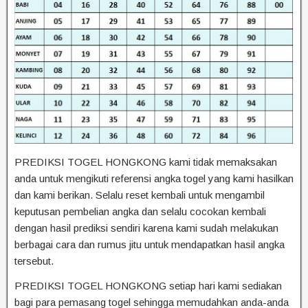
PREDIKSI TOGEL HONGKONG kami tidak memaksakan
anda untuk mengikuti referensi angka togel yang kami hasilkan
dan kami berikan. Selalu reset kembali untuk mengambil
keputusan pembelian angka dan selalu cocokan kembali
dengan hasil prediksi sendiri karena kami sudah melakukan
berbagai cara dan rumus jitu untuk mendapatkan hasil angka
tersebut.
PREDIKSI TOGEL HONGKONG setiap hari kami sediakan
bagi para pemasang togel sehingga memudahkan anda-anda