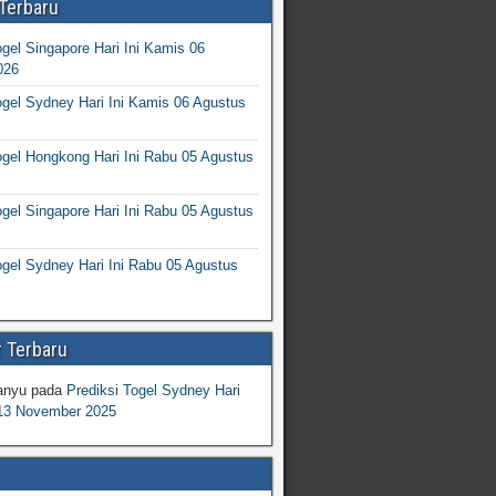
Terbaru
ogel Singapore Hari Ini Kamis 06
026
ogel Sydney Hari Ini Kamis 06 Agustus
ogel Hongkong Hari Ini Rabu 05 Agustus
ogel Singapore Hari Ini Rabu 05 Agustus
ogel Sydney Hari Ini Rabu 05 Agustus
 Terbaru
anyu
pada
Prediksi Togel Sydney Hari
 13 November 2025