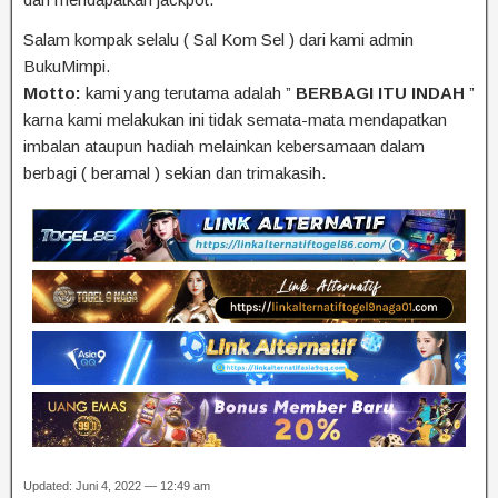
Salam kompak selalu ( Sal Kom Sel ) dari kami admin
BukuMimpi.
Motto:
kami yang terutama adalah ”
BERBAGI ITU INDAH
”
karna kami melakukan ini tidak semata-mata mendapatkan
imbalan ataupun hadiah melainkan kebersamaan dalam
berbagi ( beramal ) sekian dan trimakasih.
Updated: Juni 4, 2022 — 12:49 am