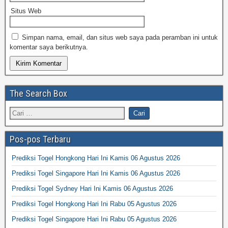
Situs Web
Simpan nama, email, dan situs web saya pada peramban ini untuk
komentar saya berikutnya.
The Search Box
Pos-pos Terbaru
Prediksi Togel Hongkong Hari Ini Kamis 06 Agustus 2026
Prediksi Togel Singapore Hari Ini Kamis 06 Agustus 2026
Prediksi Togel Sydney Hari Ini Kamis 06 Agustus 2026
Prediksi Togel Hongkong Hari Ini Rabu 05 Agustus 2026
Prediksi Togel Singapore Hari Ini Rabu 05 Agustus 2026