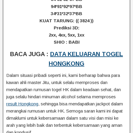
94*91*92*97*BB
34*31*32*37*BB
KUAT TARUNG: (( 3824 ))
Prediksi 3D:
2xx, 4xx, 5xx, 1xx
SHIO : BABI
BACA JUGA :
DATA KELUARAN TOGEL
HONGKONG
Dalam situasi pribadi seperti ini, kami berharap bahwa para
kawan ahli master Jitu, untuk selalu memproses dan
mendapatkan rumusan togel HK dalam keadaan sehat, dan
juga selalu hindari minuman alcohol selama memproses
result Hongkong
, sehingga bisa mendapatkan jackpot dalam
merangkai rumusan untuk HK. Semoga saran kami ini dapat
dimaklumi untuk kebersamaan dalam satu visi dan misi ke
arah yang lebih baik dan terbentuk kebersamaan yang aman
dan kondusif.