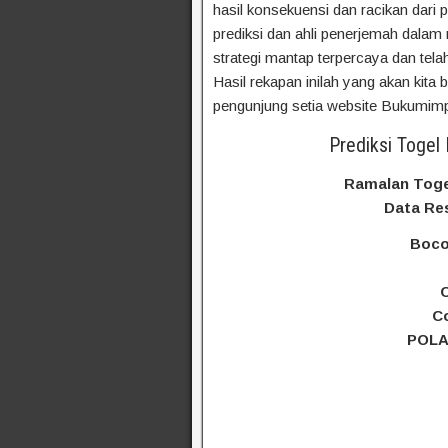
hasil konsekuensi dan racikan dari 
prediksi dan ahli penerjemah dala
strategi mantap terpercaya dan telah
Hasil rekapan inilah yang akan kita
pengunjung setia website Bukumimp
Prediksi Togel
Ramalan Togel
Data Res
Boco
C
Co
POLA