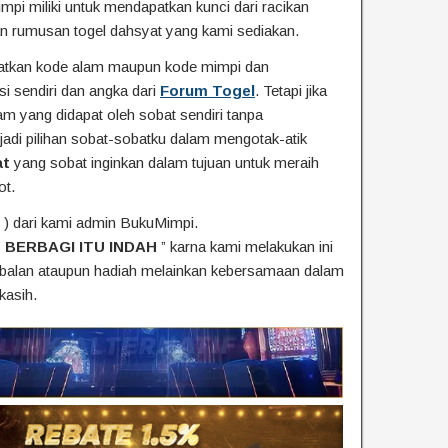
pi miliki untuk mendapatkan kunci dari racikan
n rumusan togel dahsyat yang kami sediakan.
patkan kode alam maupun kode mimpi dan
i sendiri dan angka dari
Forum
Togel
. Tetapi jika
m yang didapat oleh sobat sendiri tanpa
adi pilihan sobat-sobatku dalam mengotak-atik
at
yang sobat inginkan dalam tujuan untuk meraih
ot.
 ) dari kami admin BukuMimpi.
”
BERBAGI ITU INDAH
” karna kami melakukan ini
balan ataupun hadiah melainkan kebersamaan dalam
kasih.