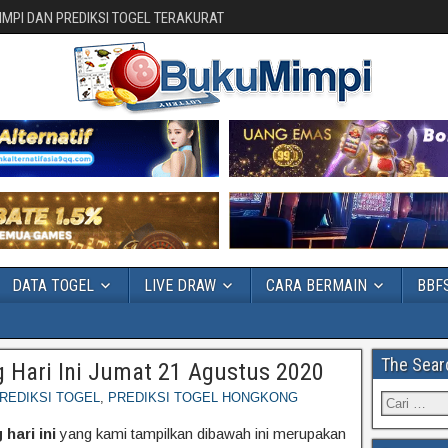
IMPI DAN PREDIKSI TOGEL TERAKURAT
DATA TOGEL
LIVE DRAW
CARA BERMAIN
BBFS
The Sear
g Hari Ini Jumat 21 Agustus 2020
REDIKSI TOGEL
,
PREDIKSI TOGEL HONGKONG
hari ini
yang kami tampilkan dibawah ini merupakan