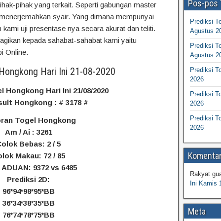
Pos-pos 
pihak-pihak yang terkait. Seperti gabungan master
m menerjemahkan syair. Yang dimana mempunyai
Prediksi T
 kami uji presentase nya secara akurat dan teliti.
Agustus 2
 bagikan kepada sahabat-sahabat kami yaitu
Prediksi T
i Online.
Agustus 2
 Hongkong Hari Ini 21-08-2020
Prediksi T
2026
 Hongkong Hari Ini 21/08/2020
Prediksi T
ult Hongkong : # 3178 #
2026
Prediksi T
ran Togel Hongkong
2026
Am / Ai : 3261
olok Bebas: 2 / 5
Komentar
lok Makau: 72 / 85
 ADUAN: 9372 vs 6485
Rakyat gu
Prediksi 2D:
Ini Kamis
96*94*98*95*BB
36*34*38*35*BB
Meta
76*74*78*75*BB