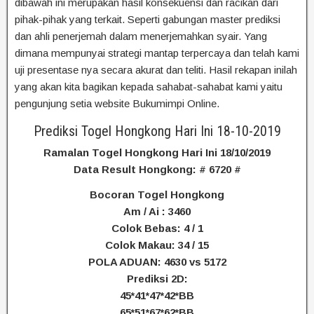
dibawah ini merupakan hasil konsekuensi dan racikan dari
pihak-pihak yang terkait. Seperti gabungan master prediksi
dan ahli penerjemah dalam menerjemahkan syair. Yang
dimana mempunyai strategi mantap terpercaya dan telah kami
uji presentase nya secara akurat dan teliti. Hasil rekapan inilah
yang akan kita bagikan kepada sahabat-sahabat kami yaitu
pengunjung setia website Bukumimpi Online.
Prediksi Togel Hongkong Hari Ini 18-10-2019
Ramalan Togel Hongkong Hari Ini 18/10/2019
Data Result Hongkong: # 6720 #
Bocoran Togel Hongkong
Am / Ai : 3460
Colok Bebas: 4 / 1
Colok Makau: 34 / 15
POLA ADUAN: 4630 vs 5172
Prediksi 2D:
45*41*47*42*BB
65*51*67*62*BB