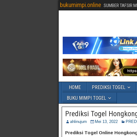
bukumimpi.online
SUMBER TAFSIR M
HOME
PREDIKSI TOGEL
BUKU MIMPI TOGEL
Prediksi Togel Hongkon
ahlinujum
Mei 13, 2022
PRED
Prediksi Togel Online Hongkong 