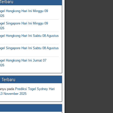
Terbaru
ogel Hongkong Hari Ini Minggu 09
026
ogel Singapore Hari Ini Minggu 09
026
ogel Hongkong Hari Ini Sabtu 08 Agustus
ogel Singapore Hari Ini Sabtu 08 Agustus
ogel Hongkong Hari Ini Jumat 07
026
 Terbaru
anyu
pada
Prediksi Togel Sydney Hari
 13 November 2025