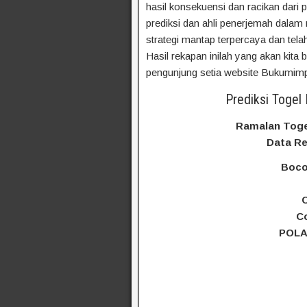
hasil konsekuensi dan racikan dari 
prediksi dan ahli penerjemah dala
strategi mantap terpercaya dan telah
Hasil rekapan inilah yang akan kita
pengunjung setia website Bukumimp
Prediksi Togel
Ramalan Togel
Data Re
Boco
C
Co
POLA