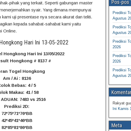
Pos-pos 
pihak-pihak yang terkait. Seperti gabungan master
m menerjemahkan syair. Yang dimana mempunyai
Prediksi T
 kami uji presentase nya secara akurat dan teliti.
Agustus 2
 bagikan kepada sahabat-sahabat kami yaitu
Prediksi T
i Online.
Agustus 2
 Hongkong Hari Ini 13-05-2022
Prediksi T
2026
 Hongkong Hari Ini 13/05/2022
Prediksi T
sult Hongkong # 8137 #
2026
Prediksi T
ran Togel Hongkong
Agustus 2
Am / Ai : 8136
olok Bebas: 4 / 5
Komentar
lok Makau: 41 / 58
 ADUAN: 7483 vs 2516
Rakyat gu
Prediksi 2D:
Ini Kamis
72*75*71*76*BB
42*45*41*46*BB
Meta
82*85*81*86*BB