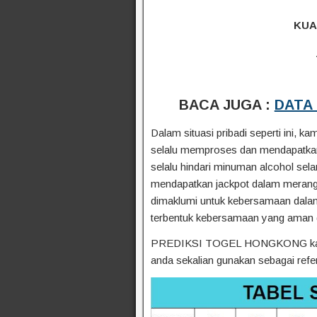
KUAT
BACA JUGA :
DATA
Dalam situasi pribadi seperti ini, k
selalu memproses dan mendapatkan
selalu hindari minuman alcohol s
mendapatkan jackpot dalam merang
dimaklumi untuk kebersamaan dalam 
terbentuk kebersamaan yang aman 
PREDIKSI TOGEL HONGKONG kami j
anda sekalian gunakan sebagai refe