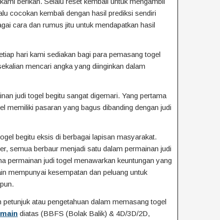
 kami berikan. Selalu reset kembali untuk mengambil
lu cocokan kembali dengan hasil prediksi sendiri
ai cara dan rumus jitu untuk mendapatkan hasil
 hari kami sediakan bagi para pemasang togel
kalian mencari angka yang diinginkan dalam
an judi togel begitu sangat digemari. Yang pertama
gel memiliki pasaran yang bagus dibanding dengan judi
ogel begitu eksis di berbagai lapisan masyarakat.
r, semua berbaur menjadi satu dalam permainan judi
ena permainan judi togel menawarkan keuntungan yang
main mempunyai kesempatan dan peluang untuk
pun.
n petunjuk atau pengetahuan dalam memasang togel
rmain
diatas (BBFS (Bolak Balik) & 4D/3D/2D,