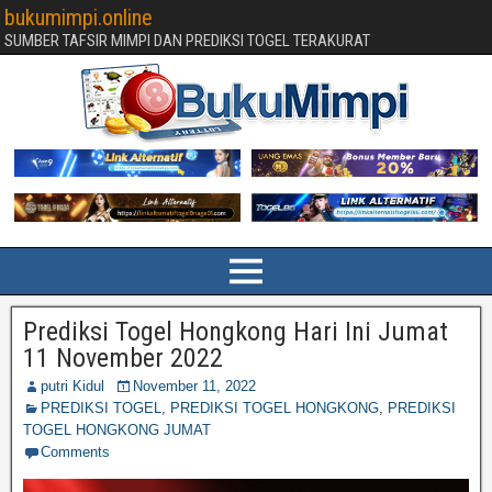
bukumimpi.online
SUMBER TAFSIR MIMPI DAN PREDIKSI TOGEL TERAKURAT
Prediksi Togel Hongkong Hari Ini Jumat
11 November 2022
putri Kidul
November 11, 2022
PREDIKSI TOGEL
,
PREDIKSI TOGEL HONGKONG
,
PREDIKSI
TOGEL HONGKONG JUMAT
Comments