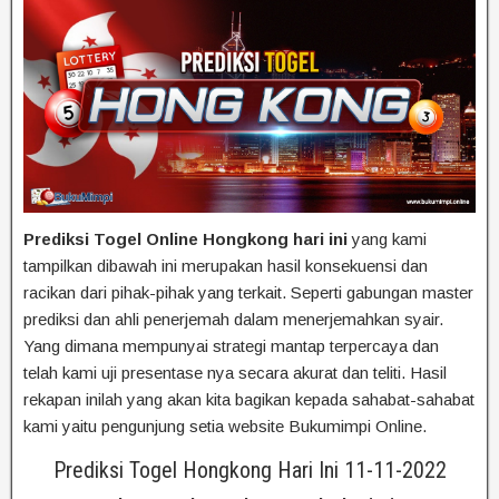
Prediksi Togel Online Hongkong hari ini
yang kami
tampilkan dibawah ini merupakan hasil konsekuensi dan
racikan dari pihak-pihak yang terkait. Seperti gabungan master
prediksi dan ahli penerjemah dalam menerjemahkan syair.
Yang dimana mempunyai strategi mantap terpercaya dan
telah kami uji presentase nya secara akurat dan teliti. Hasil
rekapan inilah yang akan kita bagikan kepada sahabat-sahabat
kami yaitu pengunjung setia website Bukumimpi Online.
Prediksi Togel Hongkong Hari Ini 11-11-2022