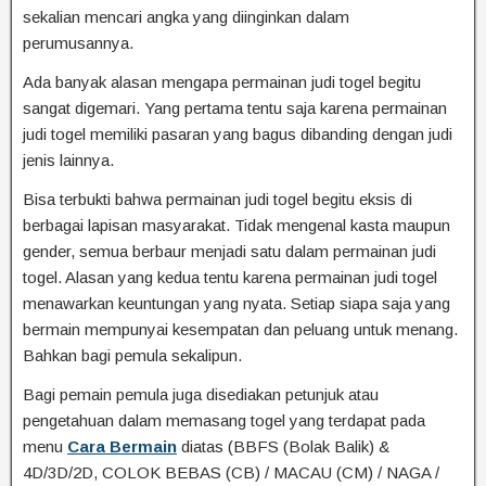
sekalian mencari angka yang diinginkan dalam
perumusannya.
Ada banyak alasan mengapa permainan judi togel begitu
sangat digemari. Yang pertama tentu saja karena permainan
judi togel memiliki pasaran yang bagus dibanding dengan judi
jenis lainnya.
Bisa terbukti bahwa permainan judi togel begitu eksis di
berbagai lapisan masyarakat. Tidak mengenal kasta maupun
gender, semua berbaur menjadi satu dalam permainan judi
togel. Alasan yang kedua tentu karena permainan judi togel
menawarkan keuntungan yang nyata. Setiap siapa saja yang
bermain mempunyai kesempatan dan peluang untuk menang.
Bahkan bagi pemula sekalipun.
Bagi pemain pemula juga disediakan petunjuk atau
pengetahuan dalam memasang togel yang terdapat pada
menu
Cara Bermain
diatas (BBFS (Bolak Balik) &
4D/3D/2D, COLOK BEBAS (CB) / MACAU (CM) / NAGA /