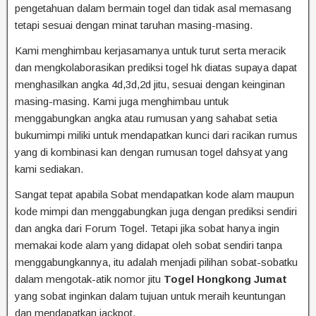
pengetahuan dalam bermain togel dan tidak asal memasang
tetapi sesuai dengan minat taruhan masing-masing.
Kami menghimbau kerjasamanya untuk turut serta meracik
dan mengkolaborasikan prediksi togel hk diatas supaya dapat
menghasilkan angka 4d,3d,2d jitu, sesuai dengan keinginan
masing-masing. Kami juga menghimbau untuk
menggabungkan angka atau rumusan yang sahabat setia
bukumimpi miliki untuk mendapatkan kunci dari racikan rumus
yang di kombinasi kan dengan rumusan togel dahsyat yang
kami sediakan.
Sangat tepat apabila Sobat mendapatkan kode alam maupun
kode mimpi dan menggabungkan juga dengan prediksi sendiri
dan angka dari Forum Togel. Tetapi jika sobat hanya ingin
memakai kode alam yang didapat oleh sobat sendiri tanpa
menggabungkannya, itu adalah menjadi pilihan sobat-sobatku
dalam mengotak-atik nomor jitu
Togel Hongkong Jumat
yang sobat inginkan dalam tujuan untuk meraih keuntungan
dan mendapatkan jackpot.