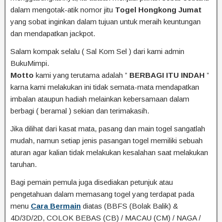
dalam mengotak-atik nomor jitu
Togel Hongkong Jumat
yang sobat inginkan dalam tujuan untuk meraih keuntungan
dan mendapatkan jackpot.
Salam kompak selalu ( Sal Kom Sel ) dari kami admin
BukuMimpi.
Motto
kami yang terutama adalah ”
BERBAGI ITU INDAH
”
karna kami melakukan ini tidak semata-mata mendapatkan
imbalan ataupun hadiah melainkan kebersamaan dalam
berbagi ( beramal ) sekian dan terimakasih.
Jika dilihat dari kasat mata, pasang dan main togel sangatlah
mudah, namun setiap jenis pasangan togel memiliki sebuah
aturan agar kalian tidak melakukan kesalahan saat melakukan
taruhan.
Bagi pemain pemula juga disediakan petunjuk atau
pengetahuan dalam memasang togel yang terdapat pada
menu
Cara Bermain
diatas (BBFS (Bolak Balik) &
4D/3D/2D, COLOK BEBAS (CB) / MACAU (CM) / NAGA /