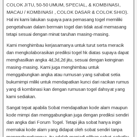
COLOK JITU, 50-50 UMUM, SPECIAL, & KOMBINASI,
MACAU / KOMBINASI , COLOK DASAR & COLOK SHIO).
Hal ini kami lakukan supaya para pemasang togel memiliki
pengetahuan dalam bermain togel dan tidak asal memasang
tetapi sesuai dengan minat taruhan masing-masing.
Kami menghimbau kerjasamanya untuk turut serta meracik
dan mengkolaborasikan prediksi togel hk diatas supaya dapat
menghasilkan angka 4d,3d,2d jitu, sesuai dengan keinginan
masing-masing. Kami juga menghimbau untuk
menggabungkan angka atau rumusan yang sahabat setia
bukumimpi miliki untuk mendapatkan kunci dari racikan rumus
yang di kombinasi kan dengan rumusan togel dahsyat yang
kami sediakan.
Sangat tepat apabila Sobat mendapatkan kode alam maupun
kode mimpi dan menggabungkan juga dengan prediksi sendiri
dan angka dari Forum Togel. Tetapi jika sobat hanya ingin
memakai kode alam yang didapat oleh sobat sendiri tanpa
menggabungkannya, itu adalah menjadi pilihan sobat-sobatku