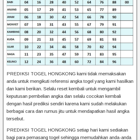
PREDIKSI TOGEL HONGKONG kami tidak memaksakan
anda untuk mengikuti referensi angka togel yang kami hasilkan
dan kami berikan. Selalu reset kembali untuk mengambil
keputusan pembelian angka dan selalu cocokan kembali
dengan hasil prediksi sendiri karena kami sudah melakukan
berbagai cara dan rumus jitu untuk mendapatkan hasil angka
tersebut.
PREDIKSI TOGEL HONGKONG setiap hari kami sediakan
bagi para pemasang togel sehingga memudahkan anda-anda