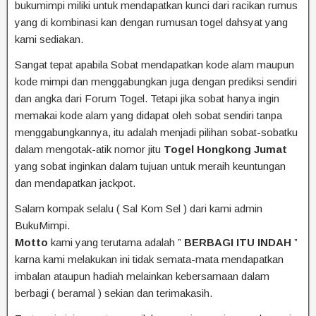
bukumimpi miliki untuk mendapatkan kunci dari racikan rumus
yang di kombinasi kan dengan rumusan togel dahsyat yang
kami sediakan.
Sangat tepat apabila Sobat mendapatkan kode alam maupun
kode mimpi dan menggabungkan juga dengan prediksi sendiri
dan angka dari Forum Togel. Tetapi jika sobat hanya ingin
memakai kode alam yang didapat oleh sobat sendiri tanpa
menggabungkannya, itu adalah menjadi pilihan sobat-sobatku
dalam mengotak-atik nomor jitu
Togel Hongkong Jumat
yang sobat inginkan dalam tujuan untuk meraih keuntungan
dan mendapatkan jackpot.
Salam kompak selalu ( Sal Kom Sel ) dari kami admin
BukuMimpi.
Motto
kami yang terutama adalah ”
BERBAGI ITU INDAH
”
karna kami melakukan ini tidak semata-mata mendapatkan
imbalan ataupun hadiah melainkan kebersamaan dalam
berbagi ( beramal ) sekian dan terimakasih.