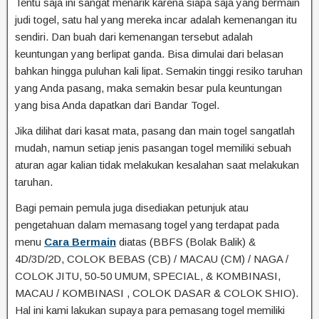
Tentu saja ini sangat menarik karena siapa saja yang bermain
judi togel, satu hal yang mereka incar adalah kemenangan itu
sendiri. Dan buah dari kemenangan tersebut adalah
keuntungan yang berlipat ganda. Bisa dimulai dari belasan
bahkan hingga puluhan kali lipat. Semakin tinggi resiko taruhan
yang Anda pasang, maka semakin besar pula keuntungan
yang bisa Anda dapatkan dari Bandar Togel.
Jika dilihat dari kasat mata, pasang dan main togel sangatlah
mudah, namun setiap jenis pasangan togel memiliki sebuah
aturan agar kalian tidak melakukan kesalahan saat melakukan
taruhan.
Bagi pemain pemula juga disediakan petunjuk atau
pengetahuan dalam memasang togel yang terdapat pada
menu
Cara Bermain
diatas (BBFS (Bolak Balik) &
4D/3D/2D, COLOK BEBAS (CB) / MACAU (CM) / NAGA /
COLOK JITU, 50-50 UMUM, SPECIAL, & KOMBINASI,
MACAU / KOMBINASI , COLOK DASAR & COLOK SHIO).
Hal ini kami lakukan supaya para pemasang togel memiliki