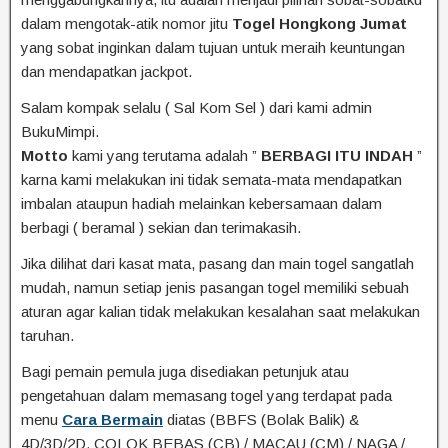
dalam mengotak-atik nomor jitu
Togel Hongkong Jumat
yang sobat inginkan dalam tujuan untuk meraih keuntungan
dan mendapatkan jackpot.
Salam kompak selalu ( Sal Kom Sel ) dari kami admin
BukuMimpi.
Motto
kami yang terutama adalah ”
BERBAGI ITU INDAH
”
karna kami melakukan ini tidak semata-mata mendapatkan
imbalan ataupun hadiah melainkan kebersamaan dalam
berbagi ( beramal ) sekian dan terimakasih.
Jika dilihat dari kasat mata, pasang dan main togel sangatlah
mudah, namun setiap jenis pasangan togel memiliki sebuah
aturan agar kalian tidak melakukan kesalahan saat melakukan
taruhan.
Bagi pemain pemula juga disediakan petunjuk atau
pengetahuan dalam memasang togel yang terdapat pada
menu
Cara Bermain
diatas (BBFS (Bolak Balik) &
4D/3D/2D, COLOK BEBAS (CB) / MACAU (CM) / NAGA /